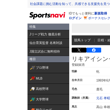
社会課題に挑む活動を知って、共感できる支援先を見つ
IDでもっと便利に
新規取得
ログイン
ボーナスセレク
特集
Jリーグ戦力 徹底分析
競馬トップ
日程・
仙台育英監督 名将対談
J国立試合に無料招待
リキアイシン
種目
登録抹消
プロ野球
性齢
牝
MLB
生年月日
1993年6
高校野球
毛色
鹿毛
調教師（所属）
元石 孝昭
大学野球
馬主
高山 幸雄
独立リーグ