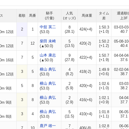
騎手
人気
タイム
通過順
ス
着順
馬番
馬体重
(斤量)
(オッズ)
差
上3F
中舘 英二
8
1:50.3
03-03-03
2
1
424(+4)
(28.1)
(+1.0)
40.7
0m 12頭
(53.0)
柴田 未崎
5
1:50.2
05-08-10
7
12
420(-2)
(13.5)
(+1.2)
40.4
0m 12頭
(▲50.0)
山本 康志
9
1:50.7
04-04-04
7
5
422(+4)
(27.8)
(+1.9)
37.6
0m 16頭
(▲50.0)
横山 典弘
4
1:49.9
02-02-04
3
5
418(-2)
(8.2)
(+0.6)
38.7
0m 12頭
(53.0)
横山 典弘
2
1:02.6
03-03
5
8
420(+4)
(5.9)
(+1.0)
38.2
0m 9頭
(53.0)
横山 典弘
2
1:02.1
04-04
3
8
416(+6)
(2.9)
(+0.9)
37.7
0m 9頭
(53.0)
横山 典弘
5
1:01.8
06-05
3
4
410(+4)
(11.5)
(+1.1)
37.1
0m 8頭
(53.0)
鹿戸 雄一
7
1:02.8
06-06
7
10
406(-8)