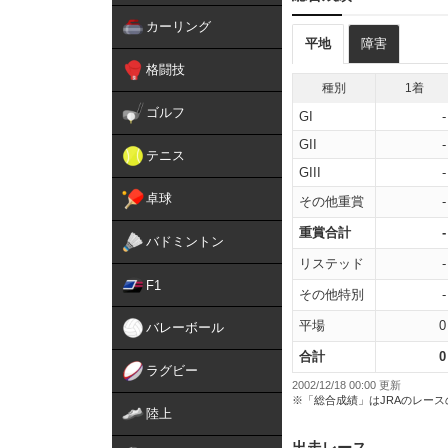
カーリング
平地
障害
格闘技
種別
1着
ゴルフ
GI
-
GII
-
テニス
GIII
-
卓球
その他重賞
-
重賞合計
-
バドミントン
リステッド
-
F1
その他特別
-
平場
0
バレーボール
合計
0
ラグビー
2002/12/18 00:00 更新
※「総合成績」はJRAのレー
陸上
出走レース