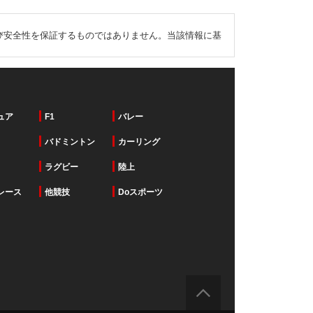
び安全性を保証するものではありません。当該情報に基
ュア
F1
バレー
バドミントン
カーリング
ラグビー
陸上
レース
他競技
Doスポーツ