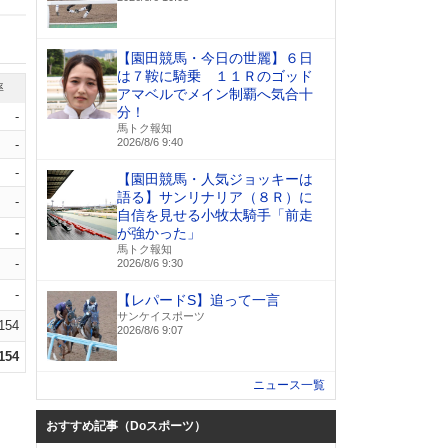
【園田競馬・今日の世麗】６日
は７鞍に騎乗 １１Ｒのゴッド
率
アマベルでメイン制覇へ気合十
分！
-
馬トク報知
2026/8/6 9:40
-
-
【園田競馬・人気ジョッキーは
語る】サンリナリア（８Ｒ）に
-
自信を見せる小牧太騎手「前走
-
が強かった」
馬トク報知
-
2026/8/6 9:30
-
【レパードS】追って一言
サンケイスポーツ
.154
2026/8/6 9:07
.154
ニュース一覧
おすすめ記事（Doスポーツ）