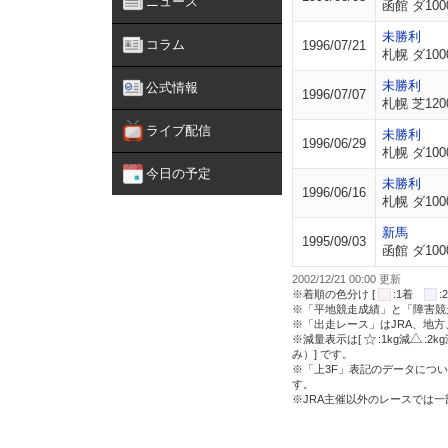
ニュース
函館 ダ100
未勝利
コラム
1996/07/21
札幌 ダ100
未勝利
公式情報
1996/07/07
札幌 芝120
ライブ配信
未勝利
1996/06/29
札幌 ダ100
今日の予定
未勝利
1996/06/16
札幌 ダ100
新馬
1995/09/03
函館 ダ100
2002/12/21 00:00 更新
※着順の色分け [
:1着
※「平地競走成績」と「障害競
※「出走レース」はJRA、地
※減量表示は[
:1kg減
:2k
み）] です。
※「上3F」表記のデータについ
す。
※JRA主催以外のレースでは