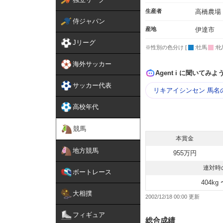
生産者
高橋農場
侍ジャパン
産地
伊達市
Jリーグ
※性別の色分け [
:牡馬
:牝
海外サッカー
Agent i に聞いてみよ
サッカー代表
リキアイシンセン 馬名
高校年代
競馬
本賞金
地方競馬
955万円
連対時
ボートレース
404kg 
大相撲
2002/12/18 00:00
フィギュア
総合成績