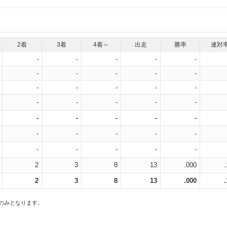
2着
3着
4着～
出走
勝率
連対
-
-
-
-
-
-
-
-
-
-
-
-
-
-
-
-
-
-
-
-
-
-
-
-
-
-
-
-
-
-
-
-
-
-
-
2
3
8
13
.000
2
3
8
13
.000
スのみとなります。