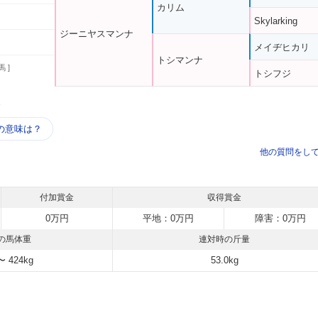
カリム
Skylarking
ジーニヤスマンナ
メイヂヒカリ
トシマンナ
馬 ]
トシフジ
う
の意味は？
他の質問をし
付加賞金
収得賞金
0万円
平地：0万円
障害：0万円
の馬体重
連対時の斤量
〜 424kg
53.0kg