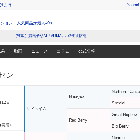
けよう
Yahoo
ション 人気商品が最大40％
【連載】競馬予想AI『VUMA』の3連複指南
結果
動画
ニュース
コラム
公式情報
セン
Northern Dance
Nureyev
月12日
Special
リドヘイム
Great Nephew
Red Berry
(美浦)
Big Berry
Nearco