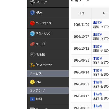
Bリーグ
NBA
日付
レー
未勝利
バスケ代表
1996/11/09
新潟 ダ170
学生バスケ
未勝利
1996/10/27
新潟 ダ170
NFL
未勝利
1996/10/12
新潟 芝180
他競技
未勝利
1996/09/21
函館 ダ170
Doスポーツ
未勝利
1996/09/14
サービス
函館 ダ100
toto
未勝利
1996/08/31
函館 ダ100
コンテンツ
未勝利
1996/08/17
函館 ダ100
動画
未勝利
1996/08/03