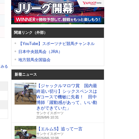
関連リンク（外部）
【YouTube】スポーツナビ競馬チャンネル
日本中央競馬会（JRA）
地方競馬全国協会
てみる
新着ニュース
【ジャックルマロワ賞 国内最
終追い切り】シックスペンスは
Wコースで機敏に先着！ 田中
博師「躍動感があって、いい動
きができていた」
サンケイスポーツ
2026/8/6 10:31
【エルムS】追って一言
サンケイスポーツ
2026/8/6 10:08