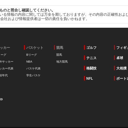
ものと照合し確認してください。
いる情報の内容に関しては万全を期しておりますが、その内容の正確性およ
式会社および情報提供者は一切の責任を負いかねます。
ッカー
バスケット
競馬
ゴルフ
フィギ
リーグ
Bリーグ
競馬
テニス
卓球
外サッカー
NBA
地方競馬
格闘技
大相撲
ッカー代表
バスケ代表
校年代
学生バスケ
NFL
ボート
to