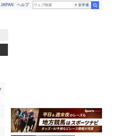
! JAPAN
ヘルプ
全学連
検索
r