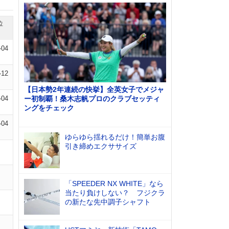
位
-04
-12
【日本勢2年連続の快挙】全英女子でメジャ
-04
ー初制覇！桑木志帆プロのクラブセッティ
ングをチェック
-04
ゆらゆら揺れるだけ！簡単お腹
引き締めエクササイズ
「SPEEDER NX WHITE」なら
当たり負けしない？ フジクラ
の新たな先中調子シャフト