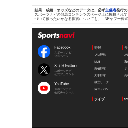
結果・成績・オッズなどのデータは、必ず
主催者
発行の
スポーツナビの競馬コンテンツのページ上に掲載されて
づいて被ったいかなる損害についても、LINEヤフー株
Facebook
野球
サ
スポーツナビ
プロ野球
J
公式ページ
MLB
海
X（旧Twitter）
高校野球
サ
スポーツナビ
公式アカウント
大学野球
高
独立リーグ
YouTube
スポーツナビ
侍ジャパン
公式チャンネル
ライブ
to