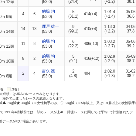
(24.4)
(+1.2)
38.1
0m 12頭
(53.0)
的場 均
5
1:01.4
05-06
4
6
414(+4)
(31.1)
(+1.4)
36.6
0m 9頭
(53.0)
鹿戸 雄一
9
1:13.3
04-06
14
13
410(+4)
(99.1)
(+2.2)
37.8
0m 14頭
(53.0)
的場 均
6
1:03.2
05-06
11
8
406(-10)
(22.2)
(+2.7)
39.2
0m 12頭
(53.0)
的場 均
5
1:02.9
05-09
9
2
416(+12)
(9.1)
(+2.9)
38.7
0m 10頭
(53.0)
吉永 護
2
1:02.0
01-02
2
4
404
(4.8)
(+1.3)
38.2
0m 8頭
(53.0)
:2着
:3着 ]
走成績」はJRAのレースのみとなります。
方、海外で出走したレースの成績となります。
g減
:3kg減
:4kg減（※女性騎手のみ）
:2kg減（※5年以上、又は101勝以上の女性騎手
て 1993年4月以前では一部のレースが上4F、障害レースに関しては平均Fで計測されたデ
一部データがない場合があります。