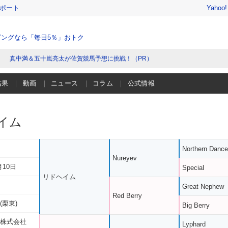
レポート
Yahoo
ングなら「毎日5％」おトク
真中満＆五十嵐亮太が佐賀競馬予想に挑戦！（PR）
結果
動画
ニュース
コラム
公式情報
イム
Northern Dance
Nureyev
月10日
Special
リドヘイム
Great Nephew
Red Berry
(栗東)
Big Berry
 株式会社
Lyphard