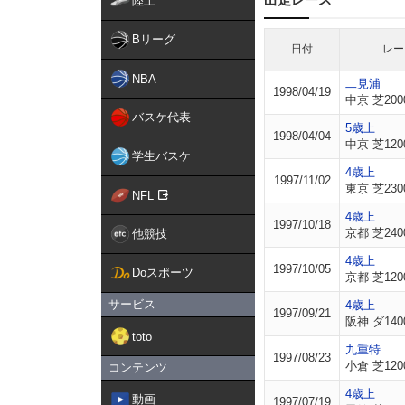
陸上
Bリーグ
日付
レー
NBA
二見浦
1998/04/19
中京 芝200
バスケ代表
5歳上
1998/04/04
中京 芝120
学生バスケ
4歳上
1997/11/02
東京 芝230
NFL
4歳上
1997/10/18
京都 芝240
他競技
4歳上
1997/10/05
Doスポーツ
京都 芝120
サービス
4歳上
1997/09/21
阪神 ダ140
toto
九重特
1997/08/23
小倉 芝120
コンテンツ
4歳上
動画
1997/07/19