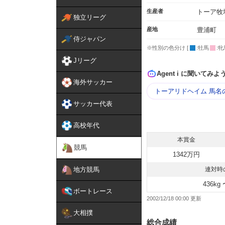
生産者
トーア牧
独立リーグ
産地
豊浦町
侍ジャパン
※性別の色分け [
:牡馬
:牝
Jリーグ
Agent i に聞いてみよ
海外サッカー
トーアリドヘイム 馬名
サッカー代表
高校年代
本賞金
競馬
1342万円
地方競馬
連対時
436kg 
ボートレース
2002/12/18 00:00
大相撲
総合成績