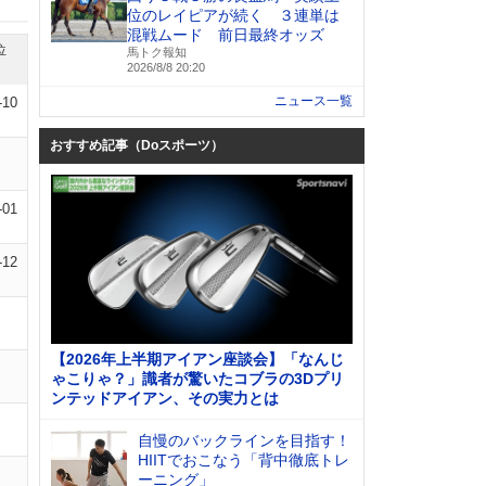
位のレイピアが続く ３連単は
混戦ムード 前日最終オッズ
位
馬トク報知
2026/8/8 20:20
ニュース一覧
-10
おすすめ記事（Doスポーツ）
-01
-12
【2026年上半期アイアン座談会】「なんじ
ゃこりゃ？」識者が驚いたコブラの3Dプリ
ンテッドアイアン、その実力とは
自慢のバックラインを目指す！
HIITでおこなう「背中徹底トレ
ーニング」