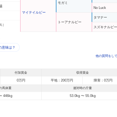
モガミ
場
No Luck
マイテイルビー
タマナー
トーアナルビー
馬 ]
スズキナルビ
う
の意味は？
他の質問をし
付加賞金
収得賞金
0万円
平地：200万円
障害：0万円
の馬体重
連対時の斤量
〜 446kg
53.0kg 〜 55.0kg