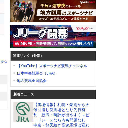
ー
関連リンク（外部）
てみる
【YouTube】スポーツナビ競馬チャンネル
日本中央競馬会（JRA）
地方競馬全国協会
新着ニュース
【馬場情報】札幌・豪雨から天
候回復し良馬場となり先行有
利 新潟・時計が出やすくスピ
ードレースなら内も問題なし
中京・好天続き高速馬場は変わ