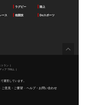
ラグビー
陸上
レース
他競技
Doスポーツ
ストラン
ィア TRILL
力して運営しています。
-
ご意見・ご要望
-
ヘルプ・お問い合わせ