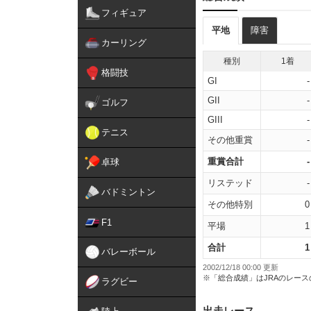
フィギュア
平地
障害
カーリング
種別
1着
格闘技
GI
-
GII
-
ゴルフ
GIII
-
テニス
その他重賞
-
重賞合計
-
卓球
リステッド
-
バドミントン
その他特別
0
F1
平場
1
合計
1
バレーボール
2002/12/18 00:00 更新
※「総合成績」はJRAのレー
ラグビー
出走レース