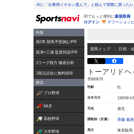
AIに「仕事用イヤホン選んで」と頼んで実際に買った
IDでもっと便利に
新規取得
ログイン
ヤフーショッピ
特集
燕OB 競馬予想挑む/PR
競馬トップ
日程・
髙津×三浦 監督対談/PR
Jリーグ戦力 徹底分析
トーアリドヘ
J国立試合に無料招待
登録抹消
種目
性齢
牡
プロ野球
生年月日
1993年4
MLB
毛色
鹿毛
高校野球
調教師（所属）
斉藤 義美
馬主
東亜駿馬
大学野球