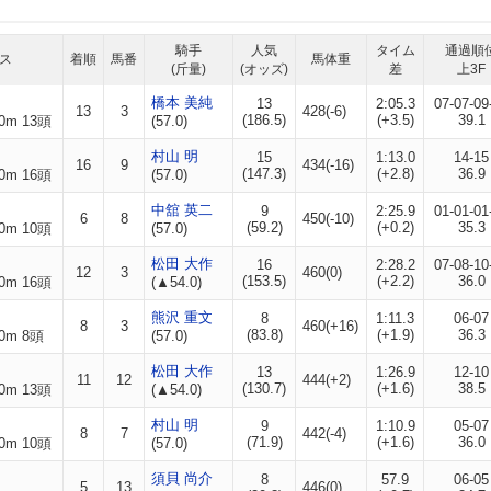
騎手
人気
タイム
通過順
ス
着順
馬番
馬体重
(斤量)
(オッズ)
差
上3F
橋本 美純
13
2:05.3
07-07-09
13
3
428(-6)
(186.5)
(+3.5)
39.1
0m 13頭
(57.0)
村山 明
15
1:13.0
14-15
16
9
434(-16)
(147.3)
(+2.8)
36.9
0m 16頭
(57.0)
中舘 英二
9
2:25.9
01-01-01
6
8
450(-10)
(59.2)
(+0.2)
35.3
0m 10頭
(57.0)
松田 大作
16
2:28.2
07-08-10
12
3
460(0)
(153.5)
(+2.2)
36.0
0m 16頭
(▲54.0)
熊沢 重文
8
1:11.3
06-07
8
3
460(+16)
(83.8)
(+1.9)
36.3
0m 8頭
(57.0)
松田 大作
13
1:26.9
12-10
11
12
444(+2)
(130.7)
(+1.6)
38.5
0m 13頭
(▲54.0)
村山 明
9
1:10.9
05-07
8
7
442(-4)
(71.9)
(+1.6)
36.0
0m 10頭
(57.0)
須貝 尚介
8
57.9
06-05
5
13
446(0)