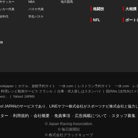
外サッカー
NBA
地方競馬
格闘技
大相撲
ッカー代表
バスケ代表
校年代
学生バスケ
NFL
ボート
to
kjapan
ホテル、旅館予約サイト 一休.com
レストラン予約サイト 一休.com レ
料理レシピ動画サービス クラシル
仕事・求人探しはスタンバイ
国内No.1女性向けメデ
st」
Yahoo! JAPAN
oo! JAPANのサービスであり、LINEヤフー株式会社がスポーツナビ株式会社と協
ンター
-
利用規約
-
会社概要
-
免責事項
-
広告掲載について
-
スタッフ募集
© Japan Racing Association.
© 毎日新聞社
© 株式会社グラッドキューブ