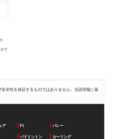
の
ータで
び安全性を保証するものではありません。当該情報に基
ュア
F1
バレー
バドミントン
カーリング