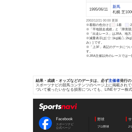
新馬
1995/06/11
札幌 芝100
2002/12/21 00:00 更新
※着順の色分け [
:1着
※「平地競走成績」と「障害競
※「出走レース」はJRA、地
※減量表示は[
:1kg減
:2k
み）] です。
※「上3F」表記のデータについ
す。
※JRA主催以外のレースでは
結果・成績・オッズなどのデータは、必ず
主催者
発行の
スポーツナビの競馬コンテンツのページ上に掲載されて
づいて被ったいかなる損害についても、LINEヤフー株
Facebook
野球
サ
スポーツナビ
プロ野球
J
公式ページ