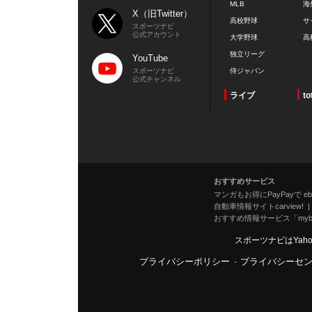
MLB
海
X（旧Twitter）
高校野球
サ
スポーツナビ
公式アカウント
大学野球
高
独立リーグ
YouTube
スポーツナビ
侍ジャパン
公式チャンネル
ライブ
to
おすすめサービス
マンガもお得にPayPayで eboo
自動車情報サイトcarview!
おすすめ情報サービス「mybe
スポーツナビはYah
プライバシーポリシー
-
プライバシーセ