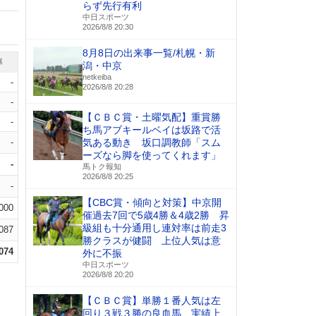
らず先行有利
中日スポーツ
2026/8/8 20:30
8月8日の出来事一覧/札幌・新
率
潟・中京
netkeiba
-
2026/8/8 20:28
-
【ＣＢＣ賞・土曜気配】重賞勝
-
ち馬アブキールベイは坂路で活
-
気ある動き 坂口調教師「スム
ーズなら脚を使ってくれます」
-
馬トク報知
2026/8/8 20:25
-
【CBC賞・傾向と対策】中京開
.000
催過去7回で5歳4勝＆4歳2勝 昇
級組も十分通用し連対率は前走3
.087
勝クラスが健闘 上位人気は意
.074
外に不振
中日スポーツ
2026/8/8 20:20
【ＣＢＣ賞】単勝１番人気は左
回り３戦３勝の良血馬 実績上