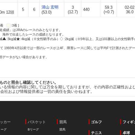
清山 宏明
3
59.3
02-02
5
6
440
(12.7)
(+0.7)
36.0
0m 12頭
(53.0)
:2着
:3着 ]
走成績」はJRAのレースのみとなります。
方、海外で出走したレースの成績となります。
g減
:3kg減
:4kg減（※女性騎手のみ）
:2kg減（※5年以上、又は101勝以上の女性騎手
て 1993年4月以前では一部のレースが上4F、障害レースに関しては平均Fで計測されたデ
一部データがない場合があります。
ものと照合し確認してください。
いる情報の内容に関しては万全を期しておりますが、その内容の正確性およ
式会社および情報提供者は一切の責任を負いかねます。
ッカー
バスケット
競馬
ゴルフ
フィギ
リーグ
Bリーグ
競馬
テニス
卓球