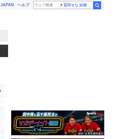
! JAPAN
ヘルプ
冨田せな 結婚発表
検索
r