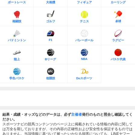
ボートレース
大相撲
フィギュア
カーリング
格闘技
ゴルフ
テニス
卓球
F1
バドミントン
バレーボール
ラグビー
NBA
陸上
Bリーグ
バスケ代表
学生バスケ
他競技
Doスポーツ
結果・成績・オッズなどのデータは、必ず
主催者
発行のものと照合し確認してく
ださい。
スポーツナビの競馬コンテンツのページ上に掲載されている情報の内容に関して
は万全を期しておりますが、その内容の正確性および安全性を保証するものでは
ありません。当該情報に基づいて被ったいかなる損害についても、LINEヤフー