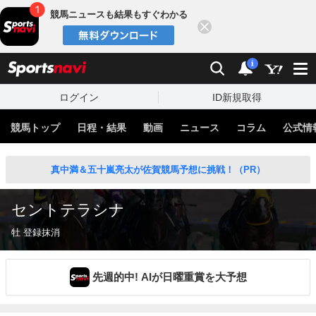
競馬ニュースも結果もすぐわかる
閉じる
スポーツナビ
検索
通知
i
ログイン
ID新規取得
競馬トップ
日程・結果
動画
ニュース
コラム
公式情
真中満＆五十嵐亮太が佐賀競馬予想に挑戦！（PR）
セントテラシナ
牡 登録抹消
先週的中! AIが日曜重賞を大予想