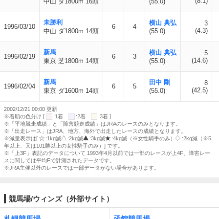
(8.1)
中山 ダ1800m 16頭
(55.0)
未勝利
横山 典弘
3
1996/03/10
6
4
(4.3)
中山 ダ1800m 14頭
(55.0)
新馬
横山 典弘
5
1996/02/19
6
3
(14.6)
東京 芝1800m 14頭
(55.0)
新馬
田中 剛
8
1996/02/04
6
5
(42.5)
東京 ダ1600m 14頭
(55.0)
2002/12/21 00:00 更新
※着順の色分け [
:1着
:2着
:3着 ]
※「平地競走成績」と「障害競走成績」はJRAのレースのみとなります。
※「出走レース」はJRA、地方、海外で出走したレースの成績となります。
※減量表示は[
:1kg減
:2kg減
:3kg減
:4kg減（※女性騎手のみ）
:2kg減（※5
年以上、又は101勝以上の女性騎手のみ）] です。
※「上3F」表記のデータについて 1993年4月以前では一部のレースが上4F、障害レー
スに関しては平均Fで計測されたデータです。
※JRA主催以外のレースでは一部データがない場合があります。
競馬場/ウィンズ（外部サイト）
札幌競馬場
函館競馬場