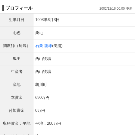
プロフィール
2002/12/18 00:00
生年月日
1993年6月3日
毛色
栗毛
調教師（所属）
石栗 龍雄
(美浦)
馬主
西山牧場
生産者
西山牧場
産地
鵡川町
本賞金
690万円
付加賞金
0万円
収得賞金：平地
平地：200万円