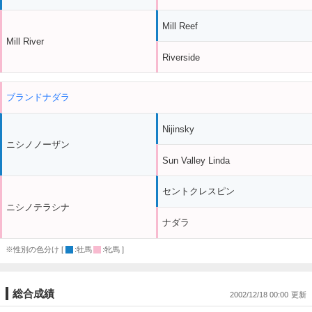
Mill Reef
Mill River
Riverside
ブランドナダラ
Nijinsky
ニシノノーザン
Sun Valley Linda
セントクレスピン
ニシノテラシナ
ナダラ
※性別の色分け [
:牡馬
:牝馬 ]
総合成績
2002/12/18 00:00