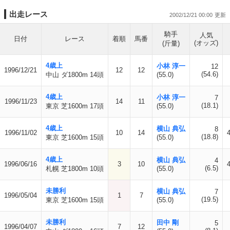
出走レース
2002/12/21 00:00
騎手
人気
日付
レース
着順
馬番
(オッズ)
(斤量)
4歳上
小林 淳一
12
1996/12/21
12
12
(54.6)
中山 ダ1800m 14頭
(55.0)
4歳上
小林 淳一
7
1996/11/23
14
11
(18.1)
東京 芝1600m 17頭
(55.0)
4歳上
横山 典弘
8
1996/11/02
10
14
(18.8)
東京 芝1600m 15頭
(55.0)
4歳上
横山 典弘
4
1996/06/16
3
10
(6.5)
札幌 芝1800m 10頭
(55.0)
未勝利
横山 典弘
7
1996/05/04
1
7
(19.5)
東京 芝1600m 15頭
(55.0)
未勝利
田中 剛
5
1996/04/07
7
12