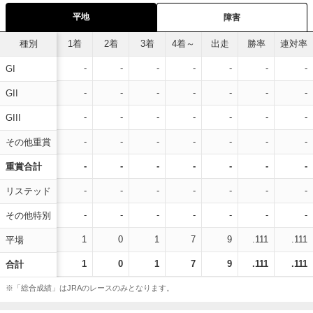
平地
障害
種別
1着
2着
3着
4着～
出走
勝率
連対率
-
-
-
-
-
-
-
GI
-
-
-
-
-
-
-
GII
-
-
-
-
-
-
-
GIII
-
-
-
-
-
-
-
その他重賞
-
-
-
-
-
-
-
重賞合計
-
-
-
-
-
-
-
リステッド
-
-
-
-
-
-
-
その他特別
1
0
1
7
9
.111
.111
平場
1
0
1
7
9
.111
.111
合計
※「総合成績」はJRAのレースのみとなります。