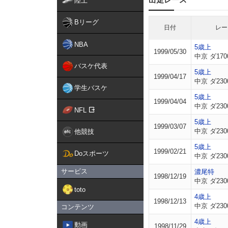
陸上
Bリーグ
日付
レー
NBA
5歳上
1999/05/30
中京 ダ170
バスケ代表
5歳上
1999/04/17
中京 ダ230
学生バスケ
5歳上
1999/04/04
中京 ダ230
NFL
5歳上
1999/03/07
中京 ダ230
他競技
5歳上
1999/02/21
Doスポーツ
中京 ダ230
サービス
濃尾特
1998/12/19
中京 ダ230
toto
4歳上
1998/12/13
中京 ダ230
コンテンツ
4歳上
動画
1998/11/29