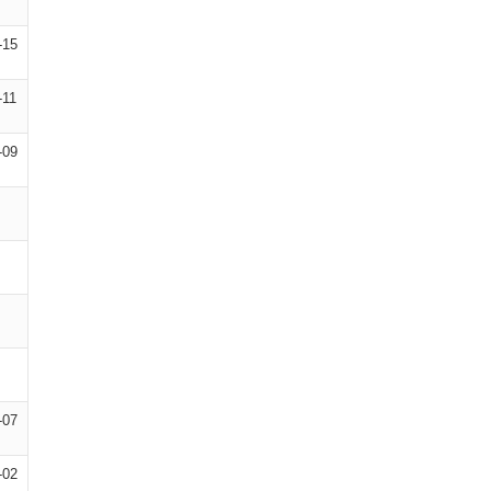
-15
-11
-09
-07
-02