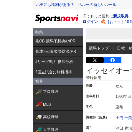
ハチにも権利がある？ ペルーの新しいルール
IDでもっと便利に
新規取得
ログイン
［おトク］10
特集
燕OB 競馬予想挑む/PR
競馬トップ
日程・
髙津×三浦 監督対談/PR
Jリーグ戦力 徹底分析
イッセイオー
J国立試合に無料招待
登録抹消
種目
性齢
せん
プロ野球
生年月日
1993年5
MLB
毛色
栗毛
高校野球
調教師（所属）
土門 一美
馬主
池田 豊治
大学野球