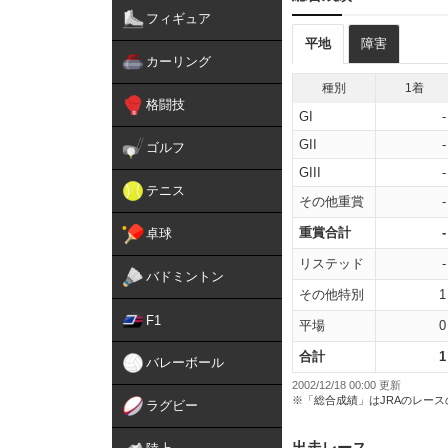
フィギュア
平地
障害
カーリング
種別
1着
格闘技
GI
-
GII
-
ゴルフ
GIII
-
テニス
その他重賞
-
重賞合計
-
卓球
リステッド
-
バドミントン
その他特別
1
F1
平場
0
合計
1
バレーボール
2002/12/18 00:00 更新
※「総合成績」はJRAのレー
ラグビー
出走レース