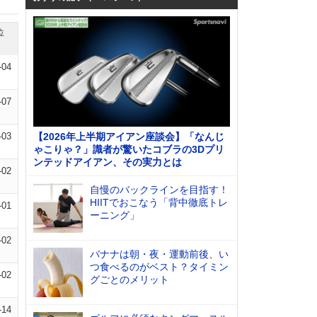
位
-04
-07
-03
【2026年上半期アイアン座談会】「なんじ
ゃこりゃ？」識者が驚いたコブラの3Dプリ
ンテッドアイアン、その実力とは
-02
自慢のバックラインを目指す！
HIITでおこなう「背中徹底トレ
-01
ーニング」
-02
バナナは朝・夜・運動前後、い
つ食べるのがベスト？タイミン
-02
グごとのメリット
-14