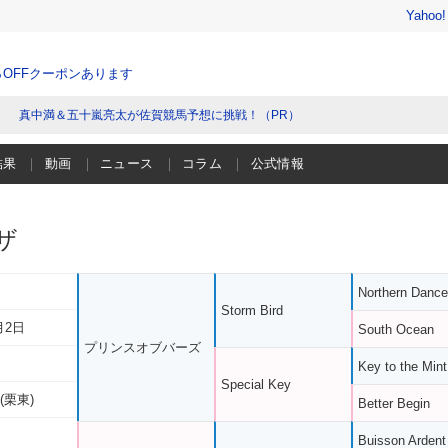
Yahoo
％OFFクーポンあります
真中満＆五十嵐亮太が佐賀競馬予想に挑戦！（PR）
結果
動画
ニュース
コラム
公式情報
ザ
Northern Dance
Storm Bird
月2日
South Ocean
プリンスオブバーズ
Key to the Mint
Special Key
(栗東)
Better Begin
Buisson Ardent