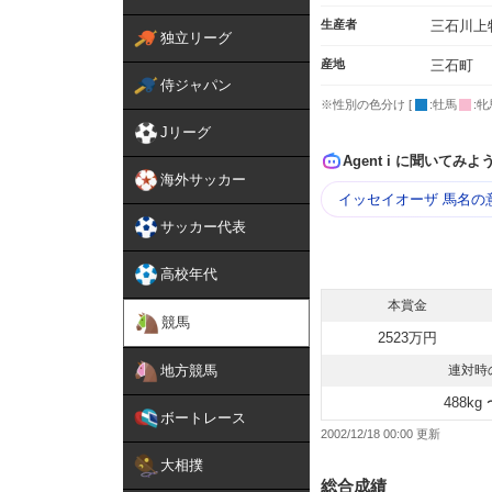
生産者
三石川上
独立リーグ
産地
三石町
侍ジャパン
※性別の色分け [
:牡馬
:牝
Jリーグ
Agent i に聞いてみよ
海外サッカー
イッセイオーザ 馬名の
サッカー代表
高校年代
本賞金
競馬
2523万円
地方競馬
連対時
488kg 
ボートレース
2002/12/18 00:00
大相撲
総合成績