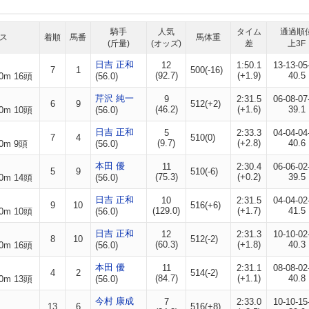
騎手
人気
タイム
通過順
ス
着順
馬番
馬体重
(斤量)
(オッズ)
差
上3F
日吉 正和
12
1:50.1
13-13-05
7
1
500(-16)
(92.7)
(+1.9)
40.5
0m 16頭
(56.0)
芹沢 純一
9
2:31.5
06-08-07
6
9
512(+2)
(46.2)
(+1.6)
39.1
0m 10頭
(56.0)
日吉 正和
5
2:33.3
04-04-04
7
4
510(0)
(9.7)
(+2.8)
40.6
0m 9頭
(56.0)
本田 優
11
2:30.4
06-06-02
5
9
510(-6)
(75.3)
(+0.2)
39.5
0m 14頭
(56.0)
日吉 正和
10
2:31.5
04-04-02
9
10
516(+6)
(129.0)
(+1.7)
41.5
0m 10頭
(56.0)
日吉 正和
12
2:31.3
10-10-02
8
10
512(-2)
(60.3)
(+1.8)
40.3
0m 16頭
(56.0)
本田 優
11
2:31.1
08-08-02
4
2
514(-2)
(84.7)
(+1.1)
40.8
0m 13頭
(56.0)
今村 康成
7
2:33.0
10-10-15
13
6
516(+8)