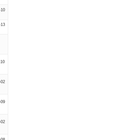
-10
-13
-10
-02
-09
-02
-08