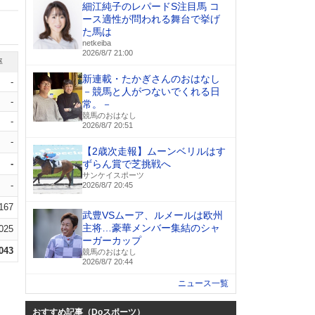
細江純子のレパードS注目馬 コ
ース適性が問われる舞台で挙げ
た馬は
netkeiba
2026/8/7 21:00
率
新連載・たかぎさんのおはなし
-
－競馬と人がつないでくれる日
-
常。－
競馬のおはなし
-
2026/8/7 20:51
-
【2歳次走報】ムーンベリルはす
-
ずらん賞で芝挑戦へ
サンケイスポーツ
-
2026/8/7 20:45
.167
武豊VSムーア、ルメールは欧州
主将…豪華メンバー集結のシャ
.025
ーガーカップ
.043
競馬のおはなし
2026/8/7 20:44
ニュース一覧
おすすめ記事（Doスポーツ）