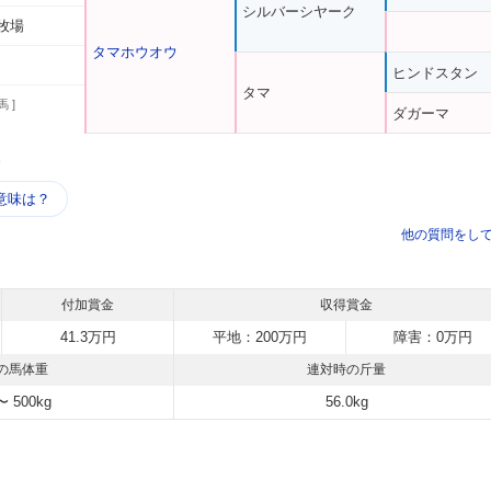
シルバーシヤーク
牧場
タマホウオウ
ヒンドスタン
タマ
馬 ]
ダガーマ
う
意味は？
他の質問をし
付加賞金
収得賞金
41.3万円
平地：200万円
障害：0万円
の馬体重
連対時の斤量
〜 500kg
56.0kg