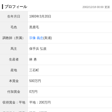
プロフィール
2002/12/18 00:00
生年月日
1993年3月20日
毛色
黒鹿毛
調教師（所属）
宗像 義忠
(美浦)
馬主
保手浜 弘規
生産者
林 勇
産地
三石町
本賞金
500万円
付加賞金
0万円
収得賞金：平地
平地：200万円