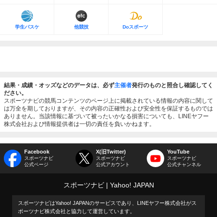
学生バスケ
他競技
Doスポーツ
結果・成績・オッズなどのデータは、必ず
主催者
発行のものと照合し確認してく
ださい。
スポーツナビの競馬コンテンツのページ上に掲載されている情報の内容に関して
は万全を期しておりますが、その内容の正確性および安全性を保証するものでは
ありません。当該情報に基づいて被ったいかなる損害についても、LINEヤフー
株式会社および情報提供者は一切の責任を負いかねます。
Facebook
X(旧Twitter)
YouTube
スポーツナビ
スポーツナビ
スポーツナビ
公式ページ
公式アカウント
公式チャンネル
スポーツナビ
Yahoo! JAPAN
スポーツナビはYahoo! JAPANのサービスであり、LINEヤフー株式会社がス
ポーツナビ株式会社と協力して運営しています。