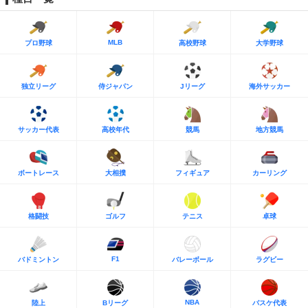
MLB
プロ野球
高校野球
大学野球
独立リーグ
侍ジャパン
Jリーグ
海外サッカー
サッカー代表
高校年代
競馬
地方競馬
ボートレース
大相撲
フィギュア
カーリング
格闘技
ゴルフ
テニス
卓球
F1
バドミントン
バレーボール
ラグビー
NBA
陸上
Bリーグ
バスケ代表