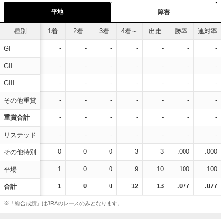
平地
障害
種別
1着
2着
3着
4着～
出走
勝率
連対率
-
-
-
-
-
-
-
GI
-
-
-
-
-
-
-
GII
-
-
-
-
-
-
-
GIII
-
-
-
-
-
-
-
その他重賞
-
-
-
-
-
-
-
重賞合計
-
-
-
-
-
-
-
リステッド
0
0
0
3
3
.000
.000
その他特別
1
0
0
9
10
.100
.100
平場
1
0
0
12
13
.077
.077
合計
※「総合成績」はJRAのレースのみとなります。