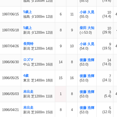
(79.6)
福島 ダ1000m 12頭
(55.0)
5歳上
小林 久晃
10
1997/06/15
6
11
(74.4)
福島 ダ1000m 12頭
(55.0)
5歳上
柴田 大知
10
1997/05/18
8
9
(29.9)
新潟 ダ1200m 12頭
(☆53.0)
長岡特
小林 久晃
9
1997/04/26
9
10
(19.5)
新潟 芝1200m 14頭
(54.0)
ロズマ
後藤 浩輝
14
1996/06/30
14
8
(74.0)
中山 芝1200m 16頭
(53.0)
4歳
後藤 浩輝
7
1996/05/25
15
16
(24.1)
東京 芝1400m 18頭
(53.0)
未出走
後藤 浩輝
3
1996/05/03
1
8
(5.4)
新潟 芝1200m 11頭
(53.0)
未出走
後藤 浩輝
5
1996/04/21
8
4
(12.0)
新潟 芝1600m 15頭
(53.0)