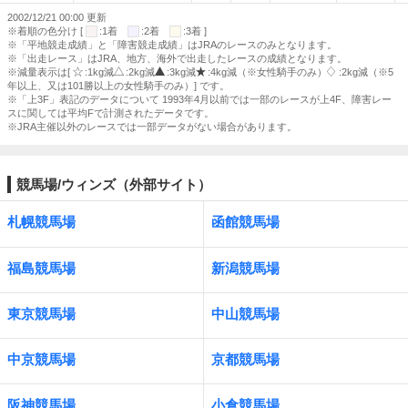
2002/12/21 00:00 更新
※着順の色分け [
:1着
:2着
:3着 ]
※「平地競走成績」と「障害競走成績」はJRAのレースのみとなります。
※「出走レース」はJRA、地方、海外で出走したレースの成績となります。
※減量表示は[
:1kg減
:2kg減
:3kg減
:4kg減（※女性騎手のみ）
:2kg減（※5
年以上、又は101勝以上の女性騎手のみ）] です。
※「上3F」表記のデータについて 1993年4月以前では一部のレースが上4F、障害レー
スに関しては平均Fで計測されたデータです。
※JRA主催以外のレースでは一部データがない場合があります。
競馬場/ウィンズ（外部サイト）
札幌競馬場
函館競馬場
福島競馬場
新潟競馬場
東京競馬場
中山競馬場
中京競馬場
京都競馬場
阪神競馬場
小倉競馬場