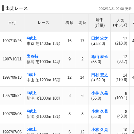
出走レース
2002/12/21 00:00
騎手
人気
日付
レース
着順
馬番
(オッズ)
(斤量)
4歳上
田村 宏之
17
1997/10/26
16
17
(218.0)
東京 芝1400m 18頭
(▲52.0)
岩谷特
亀山 泰延
12
1997/10/11
9
2
(93.7)
福島 芝1000m 14頭
(55.0)
4歳上
田村 宏之
14
1997/09/13
12
14
(110.6)
中山 芝1200m 16頭
(▲52.0)
4歳上
小林 久晃
9
1997/08/24
8
6
(100.1)
新潟 ダ1000m 10頭
(55.0)
4歳上
小林 久晃
8
1997/08/03
8
8
(43.0)
新潟 ダ1000m 12頭
(55.0)
5歳上
小林 久晃
10
1997/07/05
6
12