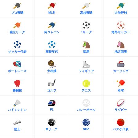
MLB
プロ野球
高校野球
大学野球
独立リーグ
侍ジャパン
Jリーグ
海外サッカー
サッカー代表
高校年代
競馬
地方競馬
ボートレース
大相撲
フィギュア
カーリング
格闘技
ゴルフ
テニス
卓球
F1
バドミントン
バレーボール
ラグビー
NBA
陸上
Bリーグ
バスケ代表