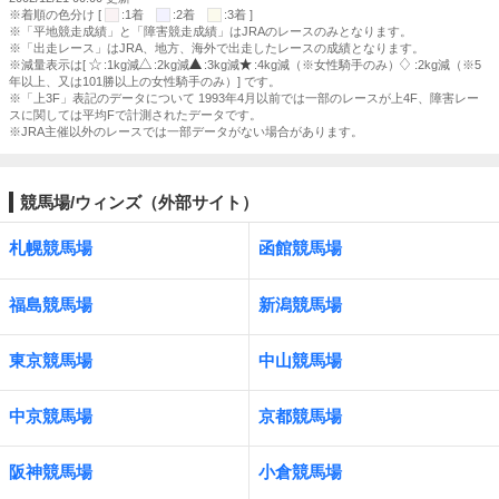
※着順の色分け [
:1着
:2着
:3着 ]
※「平地競走成績」と「障害競走成績」はJRAのレースのみとなります。
※「出走レース」はJRA、地方、海外で出走したレースの成績となります。
※減量表示は[
:1kg減
:2kg減
:3kg減
:4kg減（※女性騎手のみ）
:2kg減（※5
年以上、又は101勝以上の女性騎手のみ）] です。
※「上3F」表記のデータについて 1993年4月以前では一部のレースが上4F、障害レー
スに関しては平均Fで計測されたデータです。
※JRA主催以外のレースでは一部データがない場合があります。
競馬場/ウィンズ（外部サイト）
札幌競馬場
函館競馬場
福島競馬場
新潟競馬場
東京競馬場
中山競馬場
中京競馬場
京都競馬場
阪神競馬場
小倉競馬場