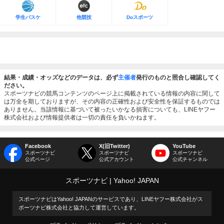
学生バスケ
他競技
Doスポーツ
結果・成績・オッズなどのデータは、必ず
主催者
発行のものと照合し確認してく
ださい。
スポーツナビの競馬コンテンツのページ上に掲載されている情報の内容に関して
は万全を期しておりますが、その内容の正確性および安全性を保証するものでは
ありません。当該情報に基づいて被ったいかなる損害についても、LINEヤフー
株式会社および情報提供者は一切の責任を負いかねます。
Facebook
X(旧Twitter)
YouTube
スポーツナビ
スポーツナビ
スポーツナビ
公式ページ
公式アカウント
公式チャンネル
スポーツナビ
Yahoo! JAPAN
スポーツナビはYahoo! JAPANのサービスであり、LINEヤフー株式会社がス
ポーツナビ株式会社と協力して運営しています。