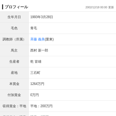
プロフィール
2002/12/18 00:00
生年月日
1993年3月28日
毛色
青毛
調教師（所属）
斉藤 義美
(栗東)
馬主
西村 新一郎
生産者
乾 皆雄
産地
三石町
本賞金
1264万円
付加賞金
0万円
収得賞金：平地
平地：200万円