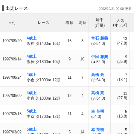
出走レース
2002/12/21 00:00
騎手
人気
日付
レース
着順
馬番
(オッズ)
(斤量)
4歳上
常石 勝義
13
1997/09/20
15
3
(47.8)
阪神 ダ1400m 16頭
(☆54.0)
4歳上
仲田 雅興
9
1997/09/14
9
10
(35.9)
阪神 ダ1800m 10頭
(▲52.0)
4歳上
高橋 亮
7
1997/08/24
11
7
(18.1)
小倉 ダ1000m 12頭
(☆54.0)
4歳上
高橋 亮
11
1997/08/09
12
4
(27.8)
小倉 芝1800m 12頭
(☆54.0)
5歳上
幸 英明
5
1997/03/15
11
4
(13.8)
中京 ダ1700m 12頭
(54.0)
5歳上
幸 英明
5
1997/03/02
5
14