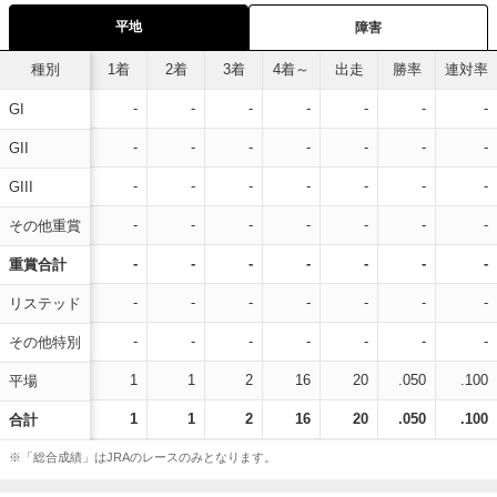
平地
障害
種別
1着
2着
3着
4着～
出走
勝率
連対率
-
-
-
-
-
-
-
GI
-
-
-
-
-
-
-
GII
-
-
-
-
-
-
-
GIII
-
-
-
-
-
-
-
その他重賞
-
-
-
-
-
-
-
重賞合計
-
-
-
-
-
-
-
リステッド
-
-
-
-
-
-
-
その他特別
1
1
2
16
20
.050
.100
平場
1
1
2
16
20
.050
.100
合計
※「総合成績」はJRAのレースのみとなります。