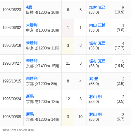
4歳
塩村 克己
5
1996/06/23
6
3
(10.9)
阪神 ダ1200m 16頭
(53.0)
未勝利
内山 正博
1
1996/06/02
1
1
(3.0)
中京 ダ1000m 16頭
(53.0)
未勝利
塩村 克己
4
1996/05/18
3
8
(17.7)
中京 芝1200m 11頭
(53.0)
未勝利
塩村 克己
5
1996/04/27
11
3
(18.5)
京都 ダ1400m 15頭
(53.0)
未勝利
武 豊
2
1995/10/15
8
4
(2.9)
京都 ダ1200m 8頭
(53.0)
新馬
村山 明
2
1995/09/24
12
3
(3.5)
京都 芝1200m 12頭
(53.0)
新馬
村山 明
3
1995/09/09
3
10
(6.7)
京都 ダ1200m 14頭
(53.0)
2002/12/21 00:00 更新