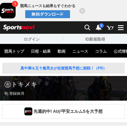
競馬ニュースも結果もすぐわかる
閉じる
スポーツナビ
検索
通知
i
ログイン
ID新規取得
競馬トップ
日程・結果
動画
ニュース
コラム
公式情
真中満＆五十嵐亮太が佐賀競馬予想に挑戦！（PR）
トキメキ
牝 登録抹消
先週的中! AIが平安エルムSを大予想