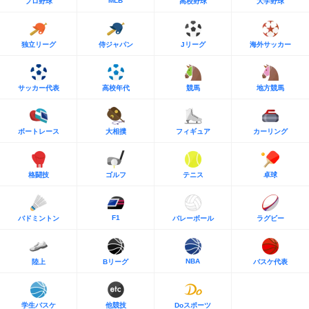
MLB
プロ野球
高校野球
大学野球
独立リーグ
侍ジャパン
Jリーグ
海外サッカー
サッカー代表
高校年代
競馬
地方競馬
ボートレース
大相撲
フィギュア
カーリング
格闘技
ゴルフ
テニス
卓球
F1
バドミントン
バレーボール
ラグビー
NBA
陸上
Bリーグ
バスケ代表
学生バスケ
他競技
Doスポーツ