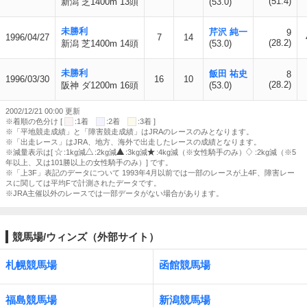
(51.4)
新潟 芝1400m 13頭
(53.0)
未勝利
芹沢 純一
9
1996/04/27
7
14
(28.2)
新潟 芝1400m 14頭
(53.0)
未勝利
飯田 祐史
8
1996/03/30
16
10
(28.2)
阪神 ダ1200m 16頭
(53.0)
2002/12/21 00:00 更新
※着順の色分け [
:1着
:2着
:3着 ]
※「平地競走成績」と「障害競走成績」はJRAのレースのみとなります。
※「出走レース」はJRA、地方、海外で出走したレースの成績となります。
※減量表示は[
:1kg減
:2kg減
:3kg減
:4kg減（※女性騎手のみ）
:2kg減（※5
年以上、又は101勝以上の女性騎手のみ）] です。
※「上3F」表記のデータについて 1993年4月以前では一部のレースが上4F、障害レー
スに関しては平均Fで計測されたデータです。
※JRA主催以外のレースでは一部データがない場合があります。
競馬場/ウィンズ（外部サイト）
札幌競馬場
函館競馬場
福島競馬場
新潟競馬場