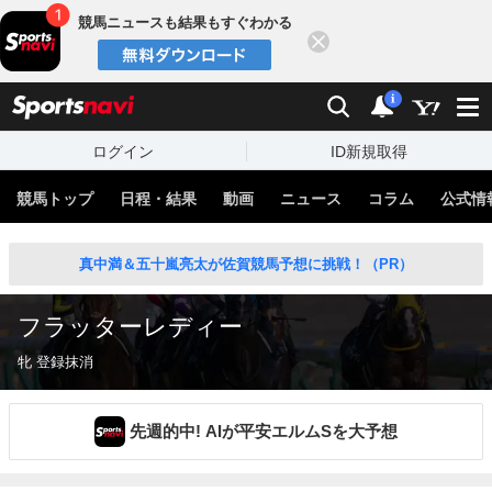
競馬ニュースも結果もすぐわかる
閉じる
スポーツナビ
検索
通知
i
ログイン
ID新規取得
競馬トップ
日程・結果
動画
ニュース
コラム
公式情
真中満＆五十嵐亮太が佐賀競馬予想に挑戦！（PR）
フラッターレディー
牝 登録抹消
先週的中! AIが平安エルムSを大予想