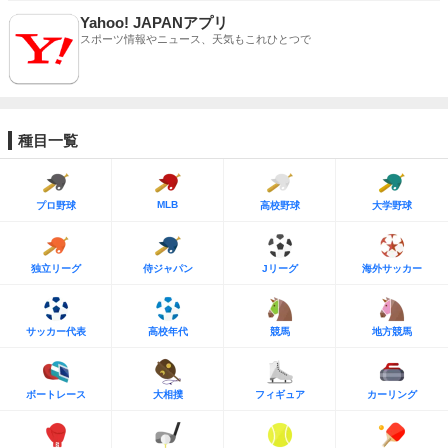
Yahoo! JAPANアプリ
スポーツ情報やニュース、天気もこれひとつで
種目一覧
MLB
プロ野球
高校野球
大学野球
独立リーグ
侍ジャパン
Jリーグ
海外サッカー
サッカー代表
高校年代
競馬
地方競馬
ボートレース
大相撲
フィギュア
カーリング