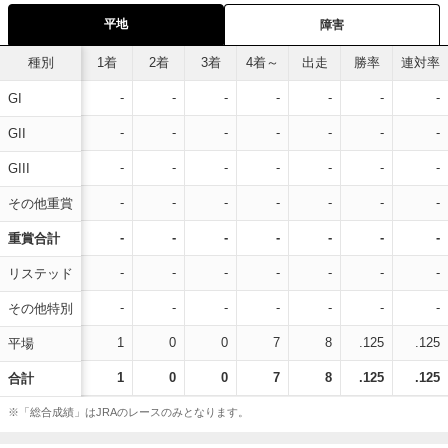
平地
障害
種別
1着
2着
3着
4着～
出走
勝率
連対率
-
-
-
-
-
-
-
GI
-
-
-
-
-
-
-
GII
-
-
-
-
-
-
-
GIII
-
-
-
-
-
-
-
その他重賞
-
-
-
-
-
-
-
重賞合計
-
-
-
-
-
-
-
リステッド
-
-
-
-
-
-
-
その他特別
1
0
0
7
8
.125
.125
平場
1
0
0
7
8
.125
.125
合計
※「総合成績」はJRAのレースのみとなります。