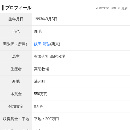
プロフィール
2002/12/18 00:00
生年月日
1993年3月5日
毛色
鹿毛
調教師（所属）
飯田 明弘
(栗東)
馬主
有限会社 高昭牧場
生産者
高昭牧場
産地
浦河町
本賞金
550万円
付加賞金
0万円
収得賞金：平地
平地：200万円