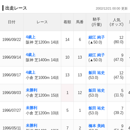
出走レース
2002/12/21 00:00
騎手
人気
日付
レース
着順
馬番
(オッズ)
(斤量)
4歳上
細江 純子
12
1996/09/22
14
6
(80.0)
阪神 芝1200m 14頭
(▲50.0)
4歳上
細江 純子
9
1996/09/14
10
13
(47.0)
阪神 芝1400m 14頭
(▲50.0)
4歳上
飯田 祐史
12
1996/08/17
13
13
(47.5)
小倉 芝1000m 14頭
(53.0)
未勝利
飯田 祐史
5
1996/08/03
1
12
(11.5)
小倉 芝1200m 15頭
(53.0)
未勝利
飯田 祐史
7
1996/07/27
5
1
(39.2)
小倉 芝1200m 10頭
(53.0)
未勝利
橋本 美純
9
1996/05/11
7
2