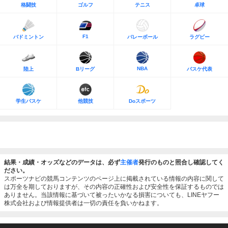
格闘技
ゴルフ
テニス
卓球
F1
バドミントン
バレーボール
ラグビー
NBA
陸上
Bリーグ
バスケ代表
学生バスケ
他競技
Doスポーツ
結果・成績・オッズなどのデータは、必ず
主催者
発行のものと照合し確認してく
ださい。
スポーツナビの競馬コンテンツのページ上に掲載されている情報の内容に関して
は万全を期しておりますが、その内容の正確性および安全性を保証するものでは
ありません。当該情報に基づいて被ったいかなる損害についても、LINEヤフー
株式会社および情報提供者は一切の責任を負いかねます。