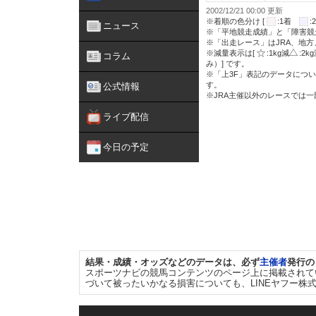
2002/12/21 00:00 更新
※着順の色分け [
:1着
ニュース
※「平地競走成績」と「障害競
※「出走レース」はJRA、地
※減量表示は[
:1kg減
:2k
コラム
み）] です。
※「上3F」表記のデータについ
す。
公式情報
※JRA主催以外のレースでは
ライブ配信
今日の予定
結果・成績・オッズなどのデータは、必ず
主催者
発行の
スポーツナビの競馬コンテンツのページ上に掲載されて
づいて被ったいかなる損害についても、LINEヤフー株