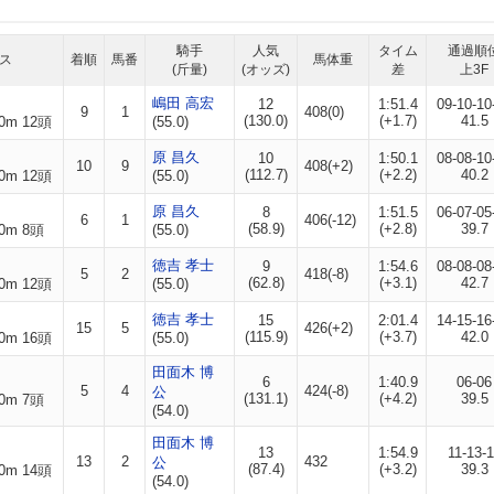
騎手
人気
タイム
通過順
ス
着順
馬番
馬体重
(斤量)
(オッズ)
差
上3F
嶋田 高宏
12
1:51.4
09-10-10
9
1
408(0)
(130.0)
(+1.7)
41.5
0m 12頭
(55.0)
原 昌久
10
1:50.1
08-08-10
10
9
408(+2)
(112.7)
(+2.2)
40.2
0m 12頭
(55.0)
原 昌久
8
1:51.5
06-07-05
6
1
406(-12)
(58.9)
(+2.8)
39.7
0m 8頭
(55.0)
徳吉 孝士
9
1:54.6
08-08-08
5
2
418(-8)
(62.8)
(+3.1)
42.7
0m 12頭
(55.0)
徳吉 孝士
15
2:01.4
14-15-16
15
5
426(+2)
(115.9)
(+3.7)
42.0
0m 16頭
(55.0)
田面木 博
6
1:40.9
06-06
5
4
424(-8)
公
(131.1)
(+4.2)
39.5
0m 7頭
(54.0)
田面木 博
13
1:54.9
11-13-
13
2
432
公
(87.4)
(+3.2)
39.3
0m 14頭
(54.0)