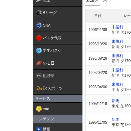
陸上
Bリーグ
日付
レー
NBA
未勝利
1996/11/09
新潟 ダ170
バスケ代表
未勝利
1996/10/20
新潟 ダ170
学生バスケ
未勝利
1996/09/28
新潟 ダ170
NFL
未勝利
1996/04/20
新潟 ダ170
他競技
未勝利
1996/04/06
Doスポーツ
中山 ダ180
サービス
新馬
1995/11/19
東京 芝160
toto
コンテンツ
新馬
1995/11/05
東京 芝180
動画