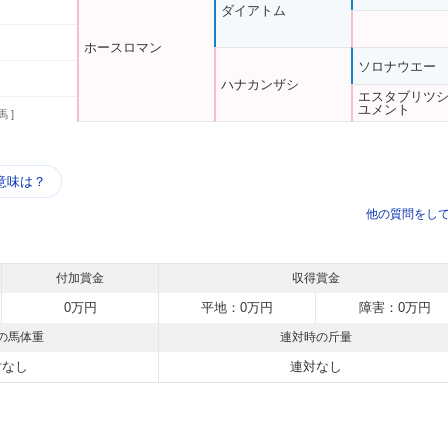
ダイアトム
ホースロマン
ソロナウエー
ハナカンザシ
エスタブリツ
ユメント
馬 ]
う
意味は？
他の質問をし
付加賞金
収得賞金
0万円
平地：0万円
障害：0万円
の馬体重
連対時の斤量
対なし
連対なし