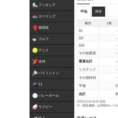
フィギュア
平地
障害
カーリング
種別
1着
格闘技
GI
-
GII
-
ゴルフ
GIII
-
テニス
その他重賞
-
重賞合計
-
卓球
リステッド
-
バドミントン
その他特別
-
F1
平場
0
合計
0
バレーボール
2002/12/18 00:00 更新
※「総合成績」はJRAのレー
ラグビー
出走レース