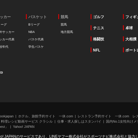
ッカー
バスケット
競馬
ゴルフ
フィギ
リーグ
Bリーグ
競馬
テニス
卓球
外サッカー
NBA
地方競馬
格闘技
大相撲
ッカー代表
バスケ代表
校年代
学生バスケ
NFL
ボート
to
kjapan
ホテル、旅館予約サイト 一休.com
レストラン予約サイト 一休.com レ
料理レシピ動画サービス クラシル
仕事・求人探しはスタンバイ
国内No.1女性向けメデ
st」
Yahoo! JAPAN
oo! JAPANのサービスであり、LINEヤフー株式会社がスポーツナビ株式会社と協