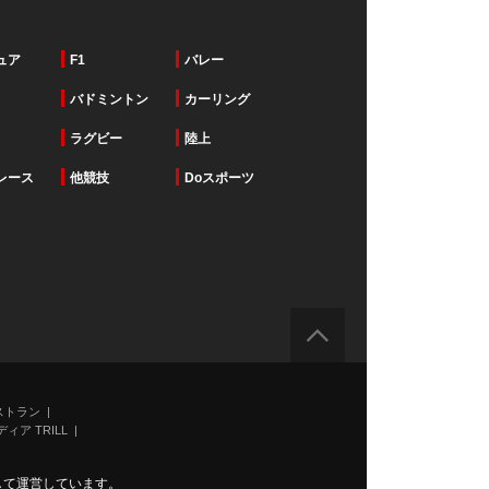
ュア
F1
バレー
バドミントン
カーリング
ラグビー
陸上
レース
他競技
Doスポーツ
ストラン
ィア TRILL
力して運営しています。