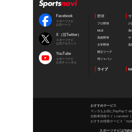
Facebook
野球
サ
スポーツナビ
プロ野球
J
公式ページ
MLB
海
X（旧Twitter）
高校野球
サ
スポーツナビ
公式アカウント
大学野球
高
独立リーグ
YouTube
スポーツナビ
侍ジャパン
公式チャンネル
ライブ
to
おすすめサービス
マンガもお得にPayPayで eboo
自動車情報サイトcarview!
おすすめ情報サービス「mybe
スポーツナビはYah