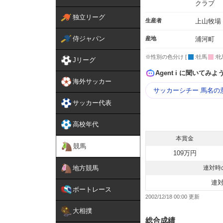
クラブ
独立リーグ
生産者
上山牧場
侍ジャパン
産地
浦河町
※性別の色分け [
:牡馬
:牝
Jリーグ
Agent i に聞いてみよ
海外サッカー
サッカーシチー 馬名の
サッカー代表
高校年代
本賞金
競馬
109万円
地方競馬
連対時
連
ボートレース
2002/12/18 00:00
大相撲
総合成績