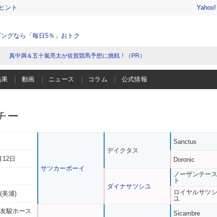
ヒント
Yahoo
ングなら「毎日5％」おトク
真中満＆五十嵐亮太が佐賀競馬予想に挑戦！（PR）
結果
動画
ニュース
コラム
公式情報
チー
Sanctus
デイクタス
月12日
Doronic
サツカーボーイ
ノーザンテー
ト
ダイナサツシユ
ロイヤルサツ
(美浦)
ユ
 友駿ホース
Sicambre