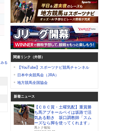
シ
関連リンク（外部）
てみる
【YouTube】スポーツナビ競馬チャンネル
日本中央競馬会（JRA）
地方競馬全国協会
新着ニュース
【ＣＢＣ賞・土曜気配】重賞勝
ち馬アブキールベイは坂路で活
気ある動き 坂口調教師「スム
ーズなら脚を使ってくれます」
馬トク報知