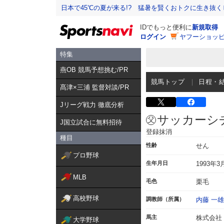
日本で45℃の夏が来る!? 猛暑を賢くおトクに生き抜く
IDでもっと便利に
新規取得
ログイン
ヤフーショッピ
特集
燕OB 競馬予想挑む/PR
競馬トップ
日程・
髙津×三浦 監督対談/PR
Jリーグ戦力 徹底分析
サッカーシ
J国立試合に無料招待
登録抹消
種目
性齢
せん
プロ野球
生年月日
1993年3
MLB
毛色
栗毛
高校野球
調教師（所属）
内藤 一雄
馬主
株式会社
大学野球