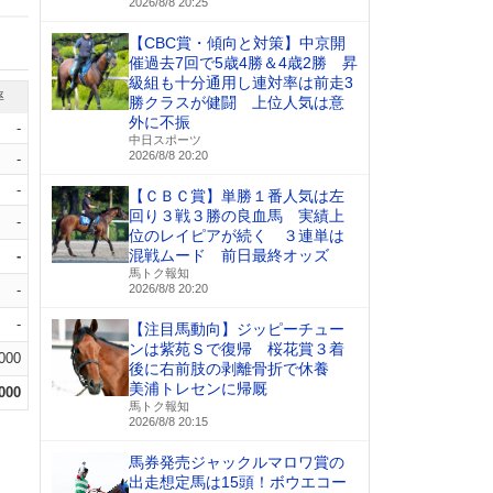
2026/8/8 20:25
【CBC賞・傾向と対策】中京開
催過去7回で5歳4勝＆4歳2勝 昇
級組も十分通用し連対率は前走3
率
勝クラスが健闘 上位人気は意
外に不振
-
中日スポーツ
2026/8/8 20:20
-
-
【ＣＢＣ賞】単勝１番人気は左
回り３戦３勝の良血馬 実績上
-
位のレイピアが続く ３連単は
混戦ムード 前日最終オッズ
-
馬トク報知
-
2026/8/8 20:20
-
【注目馬動向】ジッピーチュー
ンは紫苑Ｓで復帰 桜花賞３着
.000
後に右前肢の剥離骨折で休養
美浦トレセンに帰厩
.000
馬トク報知
2026/8/8 20:15
馬券発売ジャックルマロワ賞の
出走想定馬は15頭！ボウエコー