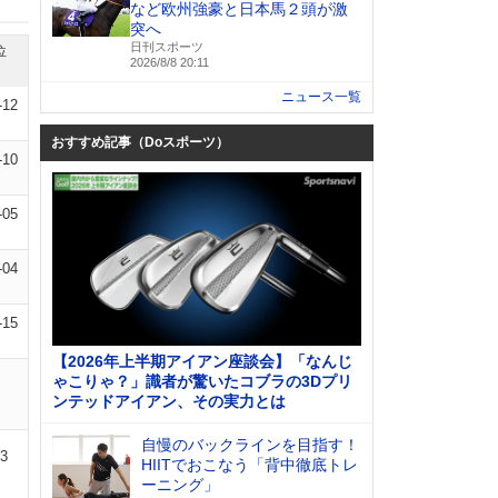
など欧州強豪と日本馬２頭が激
突へ
日刊スポーツ
位
2026/8/8 20:11
ニュース一覧
-12
おすすめ記事（Doスポーツ）
-10
-05
-04
-15
【2026年上半期アイアン座談会】「なんじ
ゃこりゃ？」識者が驚いたコブラの3Dプリ
ンテッドアイアン、その実力とは
自慢のバックラインを目指す！
13
HIITでおこなう「背中徹底トレ
ーニング」