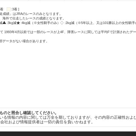
:2着
:3着 ]
走成績」はJRAのレースのみとなります。
方、海外で出走したレースの成績となります。
g減
:3kg減
:4kg減（※女性騎手のみ）
:2kg減（※5年以上、又は101勝以上の女性騎手
て 1993年4月以前では一部のレースが上4F、障害レースに関しては平均Fで計測されたデ
一部データがない場合があります。
ものと照合し確認してください。
いる情報の内容に関しては万全を期しておりますが、その内容の正確性およ
式会社および情報提供者は一切の責任を負いかねます。