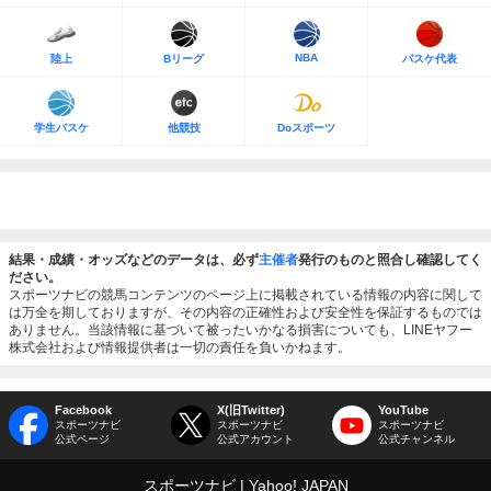
NBA
陸上
Bリーグ
バスケ代表
学生バスケ
他競技
Doスポーツ
結果・成績・オッズなどのデータは、必ず
主催者
発行のものと照合し確認してく
ださい。
スポーツナビの競馬コンテンツのページ上に掲載されている情報の内容に関して
は万全を期しておりますが、その内容の正確性および安全性を保証するものでは
ありません。当該情報に基づいて被ったいかなる損害についても、LINEヤフー
株式会社および情報提供者は一切の責任を負いかねます。
Facebook
X(旧Twitter)
YouTube
スポーツナビ
スポーツナビ
スポーツナビ
公式ページ
公式アカウント
公式チャンネル
スポーツナビ
Yahoo! JAPAN