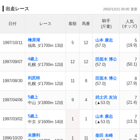
出走レース
2002/12/21 00:00
騎手
人気
日付
レース
着順
馬番
(オッズ)
(斤量)
檜原湖
山本 康志
5
1997/10/11
5
12
(19.9)
福島 ダ1700m 13頭
(57.0)
4歳上
田面木 博公
7
1997/09/07
12
12
(50.1)
札幌 ダ1700m 12頭
(57.0)
利尻特
田面木 博公
8
1997/08/30
11
8
(27.9)
札幌 ダ1700m 12頭
(57.0)
5歳上
武士沢 友治
7
1997/04/06
9
4
(21.4)
中山 ダ1800m 12頭
(▲53.0)
5歳上
山本 康志
7
1997/03/02
1
1
(13.3)
中京 ダ1600m 14頭
(▲53.0)
未勝利
柴田 未崎
4
1996/10/20
1
11