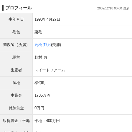
プロフィール
2002/12/18 00:00
生年月日
1993年4月27日
毛色
栗毛
調教師（所属）
高松 邦男
(美浦)
馬主
野村 勇
生産者
スイートフアーム
産地
様似町
本賞金
1735万円
付加賞金
0万円
収得賞金：平地
平地：400万円