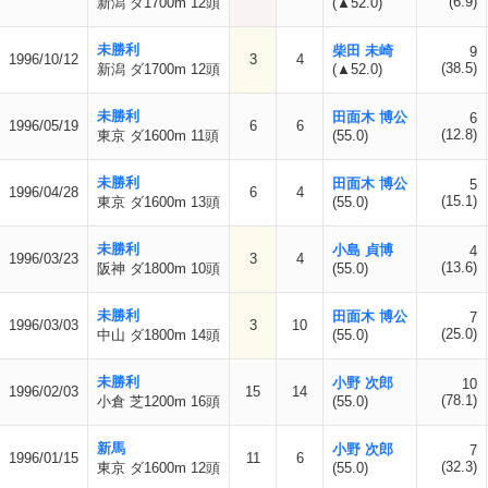
(6.9)
新潟 ダ1700m 12頭
(▲52.0)
未勝利
柴田 未崎
9
1996/10/12
3
4
(38.5)
新潟 ダ1700m 12頭
(▲52.0)
未勝利
田面木 博公
6
1996/05/19
6
6
(12.8)
東京 ダ1600m 11頭
(55.0)
未勝利
田面木 博公
5
1996/04/28
6
4
(15.1)
東京 ダ1600m 13頭
(55.0)
未勝利
小島 貞博
4
1996/03/23
3
4
(13.6)
阪神 ダ1800m 10頭
(55.0)
未勝利
田面木 博公
7
1996/03/03
3
10
(25.0)
中山 ダ1800m 14頭
(55.0)
未勝利
小野 次郎
10
1996/02/03
15
14
(78.1)
小倉 芝1200m 16頭
(55.0)
新馬
小野 次郎
7
1996/01/15
11
6
(32.3)
東京 ダ1600m 12頭
(55.0)