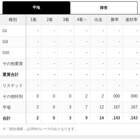
平地
障害
種別
1着
2着
3着
4着～
出走
勝率
連対率
-
-
-
-
-
-
-
GI
-
-
-
-
-
-
-
GII
-
-
-
-
-
-
-
GIII
-
-
-
-
-
-
-
その他重賞
-
-
-
-
-
-
-
重賞合計
-
-
-
-
-
-
-
リステッド
0
0
0
2
2
.000
.000
その他特別
2
0
3
7
12
.167
.167
平場
2
0
3
9
14
.143
.143
合計
※「総合成績」はJRAのレースのみとなります。