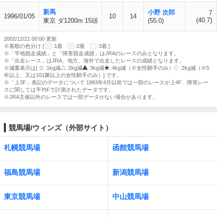
新馬
小野 次郎
7
1996/01/05
10
14
(40.7)
東京 ダ1200m 15頭
(55.0)
2002/12/21 00:00 更新
※着順の色分け [
:1着
:2着
:3着 ]
※「平地競走成績」と「障害競走成績」はJRAのレースのみとなります。
※「出走レース」はJRA、地方、海外で出走したレースの成績となります。
※減量表示は[
:1kg減
:2kg減
:3kg減
:4kg減（※女性騎手のみ）
:2kg減（※5
年以上、又は101勝以上の女性騎手のみ）] です。
※「上3F」表記のデータについて 1993年4月以前では一部のレースが上4F、障害レー
スに関しては平均Fで計測されたデータです。
※JRA主催以外のレースでは一部データがない場合があります。
競馬場/ウィンズ（外部サイト）
札幌競馬場
函館競馬場
福島競馬場
新潟競馬場
東京競馬場
中山競馬場