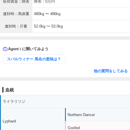
収得賞金：障害
障害：0万円
連対時：馬体重
480kg 〜 486kg
連対時：斤量
52.0kg 〜 53.0kg
Agent i に聞いてみよう
スバルウィナー 馬名の意味は？
他の質問をしてみる
血統
ライラリツジ
Northern Dancer
Lyphard
Goofed