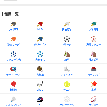
種目一覧
MLB
プロ野球
高校野球
大学野球
独立リーグ
侍ジャパン
Jリーグ
海外サッカー
サッカー代表
高校年代
競馬
地方競馬
ボートレース
大相撲
フィギュア
カーリング
格闘技
ゴルフ
テニス
卓球
F1
バドミントン
バレーボール
ラグビー