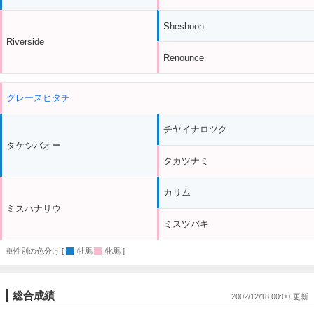
Sheshoon
Riverside
Renounce
グレースヒタチ
チヤイナロツク
タケシバオー
タカツナミ
カリム
ミスハナリウ
ミスツバキ
※性別の色分け [
:牡馬
:牝馬 ]
総合成績
2002/12/18 00:00