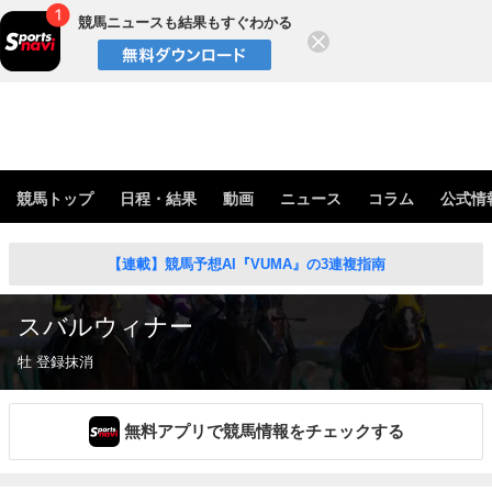
競馬ニュースも結果もすぐわかる
閉じる
競馬トップ
日程・結果
動画
ニュース
コラム
公式情
【連載】競馬予想AI『VUMA』の3連複指南
スバルウィナー
牡 登録抹消
無料アプリで競馬情報をチェックする