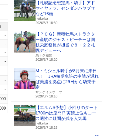
【札幌記念想定馬・騎手】アド
マイヤテラ、ゼンダンハヤブサ
など16頭
netkeiba
2026/8/7 18:30
率
【ＰＯＧ】新種牡馬ストラクタ
-
ー産駒のジャストピーチーは国
-
枝栄厩務員が担当で８・２２札
幌デビューへ
-
馬トク報知
2026/8/7 18:20
-
-
M・ミシェル騎手が8月末に来日
へ！ JRA短期免許の申請が通れ
-
ば美浦を拠点に29日から騎乗予
定
-
サンケイスポーツ
2026/8/7 18:16
.000
【エルムS予想】小回りのダート
.000
1700mは鬼門!? 実績上位もコー
ス適性に疑問が残る人気馬
netkeiba
2026/8/7 18:15