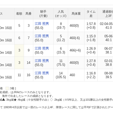
騎手
人気
タイム
通過順
ス
着順
馬番
馬体重
(斤量)
(オッズ)
差
上3F
江田 照男
8
1:57.8
02-04-05
5
3
460(0)
(19.7)
(+0.8)
41.0
0m 16頭
(55.0)
江田 照男
5
1:15.0
05-06
6
7
460(-6)
(11.2)
(+1.8)
40.1
0m 16頭
(55.0)
江田 照男
6
1:26.9
06-07
3
9
466(+6)
(15.3)
(+0.4)
38.1
0m 14頭
(55.0)
江田 照男
11
1:27.8
02-01
3
14
460(0)
(75.5)
(+0.4)
38.8
0m 14頭
(55.0)
江田 照男
14
1:16.8
08-08
11
16
460
(105.5)
(+2.2)
39.5
0m 16頭
(55.0)
:2着
:3着 ]
走成績」はJRAのレースのみとなります。
方、海外で出走したレースの成績となります。
g減
:3kg減
:4kg減（※女性騎手のみ）
:2kg減（※5年以上、又は101勝以上の女性騎手
て 1993年4月以前では一部のレースが上4F、障害レースに関しては平均Fで計測されたデ