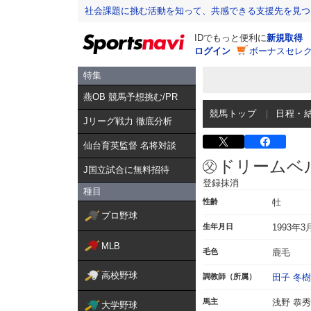
社会課題に挑む活動を知って、共感できる支援先を見つ
IDでもっと便利に
新規取得
ログイン
ボーナスセレク
特集
燕OB 競馬予想挑む/PR
競馬トップ
日程・
Jリーグ戦力 徹底分析
仙台育英監督 名将対談
ドリームベ
J国立試合に無料招待
登録抹消
種目
性齢
牡
プロ野球
生年月日
1993年3
MLB
毛色
鹿毛
高校野球
調教師（所属）
田子 冬樹
馬主
浅野 恭秀
大学野球