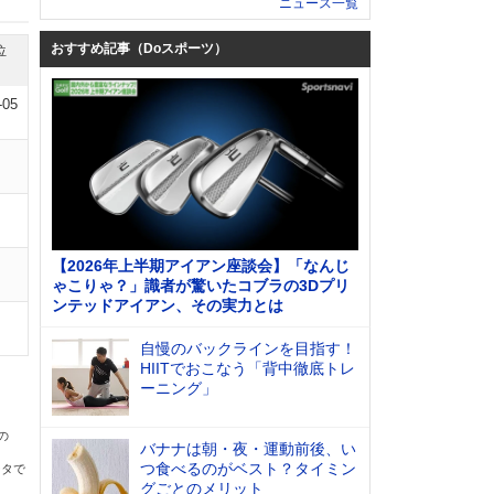
ニュース一覧
おすすめ記事（Doスポーツ）
位
-05
【2026年上半期アイアン座談会】「なんじ
ゃこりゃ？」識者が驚いたコブラの3Dプリ
ンテッドアイアン、その実力とは
自慢のバックラインを目指す！
HIITでおこなう「背中徹底トレ
ーニング」
の
バナナは朝・夜・運動前後、い
つ食べるのがベスト？タイミン
ータで
グごとのメリット