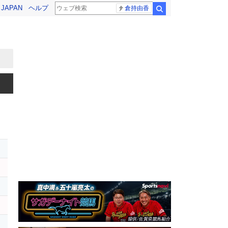
! JAPAN
ヘルプ
倉持由香
検索
ー
ン