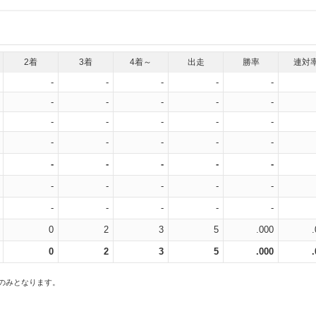
2着
3着
4着～
出走
勝率
連対
-
-
-
-
-
-
-
-
-
-
-
-
-
-
-
-
-
-
-
-
-
-
-
-
-
-
-
-
-
-
-
-
-
-
-
0
2
3
5
.000
0
2
3
5
.000
スのみとなります。