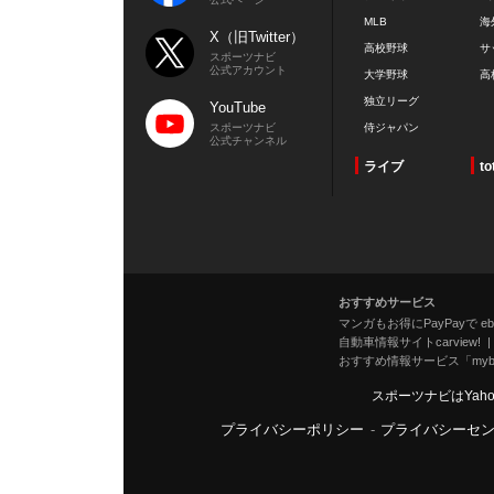
MLB
海
X（旧Twitter）
高校野球
サ
スポーツナビ
公式アカウント
大学野球
高
独立リーグ
YouTube
スポーツナビ
侍ジャパン
公式チャンネル
ライブ
to
おすすめサービス
マンガもお得にPayPayで eboo
自動車情報サイトcarview!
おすすめ情報サービス「mybe
スポーツナビはYah
プライバシーポリシー
-
プライバシーセ