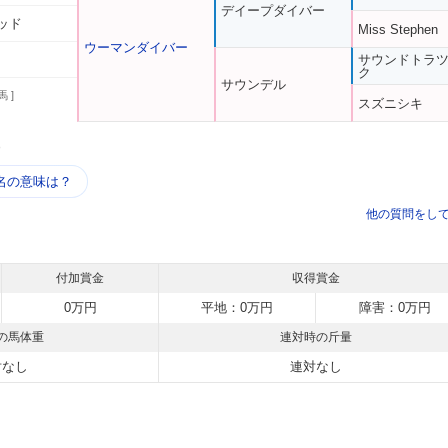
デイープダイバー
ッド
Miss Stephen
ウーマンダイバー
サウンドトラ
ク
サウンデル
馬 ]
スズニシキ
う
名の意味は？
他の質問をし
付加賞金
収得賞金
0万円
平地：0万円
障害：0万円
の馬体重
連対時の斤量
対なし
連対なし