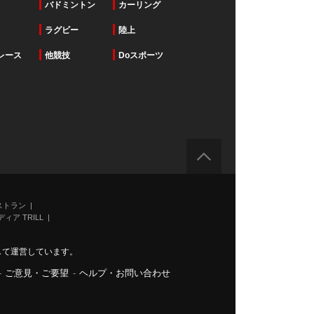
バドミントン
カーリング
ラグビー
陸上
レース
他競技
Doスポーツ
ストラン
ィア TRILL
力して運営しています。
-
ご意見・ご要望
-
ヘルプ・お問い合わせ