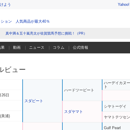
けよう
Yahoo
ション 人気商品が最大40％
真中満＆五十嵐亮太が佐賀競馬予想に挑戦！（PR）
結果
動画
ニュース
コラム
公式情報
ルビュー
ハーデイカヌ
ト
ハードツービート
月26日
スダビート
シヤトーゲイ
スダヤマト
(美浦)
ヤマトテツセ
Gulf Pearl