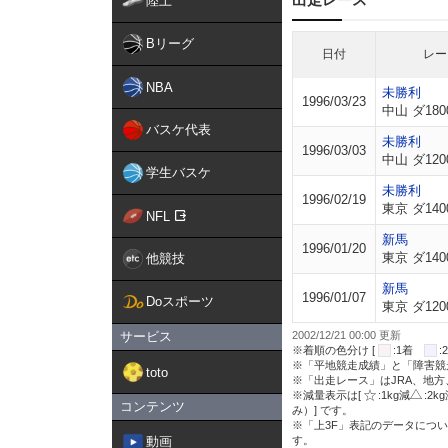
陸上
Bリーグ
日付
レー
NBA
未勝利
1996/03/23
中山 ダ180
バスケ代表
未勝利
1996/03/03
中山 ダ120
学生バスケ
未勝利
1996/02/19
東京 ダ140
NFL
新馬
1996/01/20
東京 ダ140
他競技
新馬
1996/01/07
Doスポーツ
東京 ダ120
サービス
2002/12/21 00:00 更新
※着順の色分け [
:1着
※「平地競走成績」と「障害競
toto
※「出走レース」はJRA、地
※減量表示は[
:1kg減
:2k
コンテンツ
み）] です。
※「上3F」表記のデータについ
動画
す。