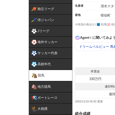
生産者
清水スタ
独立リーグ
産地
様似町
侍ジャパン
※性別の色分け [
:牡馬
:牝
Jリーグ
Agent i に聞いてみよ
海外サッカー
ドリームベルビュー 馬
サッカー代表
高校年代
本賞金
競馬
330万円
地方競馬
連対時
連
ボートレース
2002/12/18 00:00
大相撲
総合成績