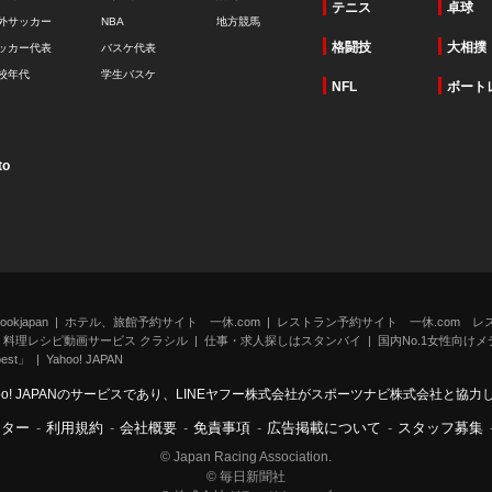
テニス
卓球
外サッカー
NBA
地方競馬
格闘技
大相撲
ッカー代表
バスケ代表
校年代
学生バスケ
NFL
ボート
to
kjapan
ホテル、旅館予約サイト 一休.com
レストラン予約サイト 一休.com レ
料理レシピ動画サービス クラシル
仕事・求人探しはスタンバイ
国内No.1女性向けメデ
st」
Yahoo! JAPAN
oo! JAPANのサービスであり、LINEヤフー株式会社がスポーツナビ株式会社と協
ンター
-
利用規約
-
会社概要
-
免責事項
-
広告掲載について
-
スタッフ募集
© Japan Racing Association.
© 毎日新聞社