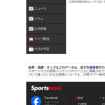
※JRA主催以外のレースでは
ニュース
コラム
公式情報
ライブ配信
今日の予定
結果・成績・オッズなどのデータは、必ず
主催者
発行の
スポーツナビの競馬コンテンツのページ上に掲載されて
づいて被ったいかなる損害についても、LINEヤフー株
Facebook
野球
サ
スポーツナビ
プロ野球
J
公式ページ