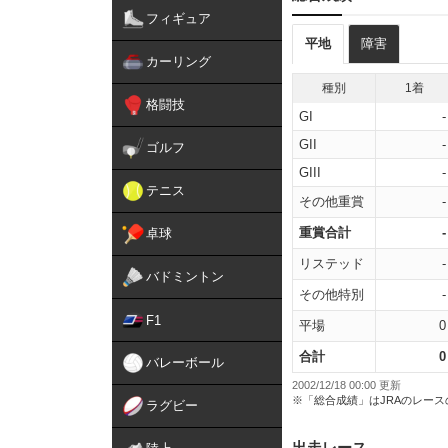
フィギュア
平地
障害
カーリング
種別
1着
格闘技
GI
-
GII
-
ゴルフ
GIII
-
テニス
その他重賞
-
重賞合計
-
卓球
リステッド
-
バドミントン
その他特別
-
F1
平場
0
合計
0
バレーボール
2002/12/18 00:00 更新
※「総合成績」はJRAのレー
ラグビー
出走レース