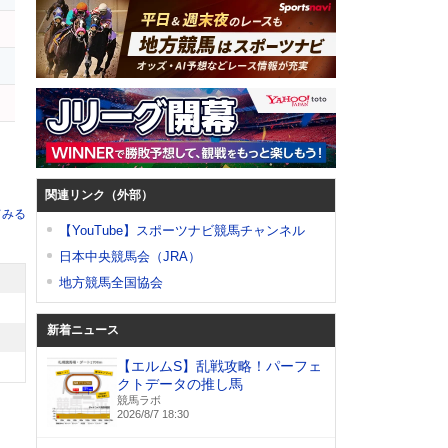
ツ
関連リンク（外部）
てみる
【YouTube】スポーツナビ競馬チャンネル
日本中央競馬会（JRA）
地方競馬全国協会
新着ニュース
【エルムS】乱戦攻略！パーフェ
クトデータの推し馬
競馬ラボ
2026/8/7 18:30