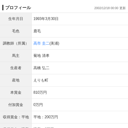
プロフィール
2002/12/18 00:00
生年月日
1993年3月30日
毛色
鹿毛
調教師（所属）
高市 圭二
(美浦)
馬主
菊地 清孝
生産者
高橋 弘二
産地
えりも町
本賞金
810万円
付加賞金
0万円
収得賞金：平地
平地：200万円