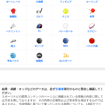
ボートレース
大相撲
フィギュア
カーリング
格闘技
ゴルフ
テニス
卓球
F1
バドミントン
バレーボール
ラグビー
NBA
陸上
Bリーグ
バスケ代表
学生バスケ
他競技
Doスポーツ
結果・成績・オッズなどのデータは、必ず
主催者
発行のものと照合し確認してく
ださい。
スポーツナビの競馬コンテンツのページ上に掲載されている情報の内容に関して
は万全を期しておりますが、その内容の正確性および安全性を保証するものでは
ありません。当該情報に基づいて被ったいかなる損害についても、LINEヤフー