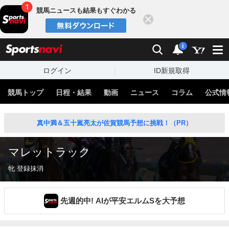
競馬ニュースも結果もすぐわかる
閉じる
スポーツナビ
検索
通知
i
ログイン
ID新規取得
競馬トップ
日程・結果
動画
ニュース
コラム
公式情
真中満＆五十嵐亮太が佐賀競馬予想に挑戦！（PR）
マレットラック
牝 登録抹消
先週的中! AIが平安エルムSを大予想