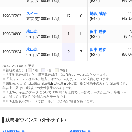
(45.9)
東京 ダ1600m 15頭
(53.0)
スイー
蛯沢 誠治
11
1996/05/03
17
6
(42.1)
東京 芝1800m 17頭
(54.0)
未出走
田中 勝春
3
1996/04/06
1
11
(5.4)
中山 ダ1800m 16頭
(53.0)
未出走
田中 勝春
11
1996/03/24
2
7
(50.0)
中山 ダ1800m 16頭
(53.0)
2002/12/21 00:00 更新
※着順の色分け [
:1着
:2着
:3着 ]
※「平地競走成績」と「障害競走成績」はJRAのレースのみとなります。
※「出走レース」はJRA、地方、海外で出走したレースの成績となります。
※減量表示は[
:1kg減
:2kg減
:3kg減
:4kg減（※女性騎手のみ）
:2kg減（※5
年以上、又は101勝以上の女性騎手のみ）] です。
※「上3F」表記のデータについて 1993年4月以前では一部のレースが上4F、障害レー
スに関しては平均Fで計測されたデータです。
※JRA主催以外のレースでは一部データがない場合があります。
競馬場/ウィンズ（外部サイト）
札幌競馬場
函館競馬場