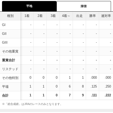
平地
障害
種別
1着
2着
3着
4着～
出走
勝率
連対率
-
-
-
-
-
-
-
GI
-
-
-
-
-
-
-
GII
-
-
-
-
-
-
-
GIII
-
-
-
-
-
-
-
その他重賞
-
-
-
-
-
-
-
重賞合計
-
-
-
-
-
-
-
リステッド
0
0
0
1
1
.000
.000
その他特別
1
1
0
6
8
.125
.250
平場
1
1
0
7
9
.111
.222
合計
※「総合成績」はJRAのレースのみとなります。