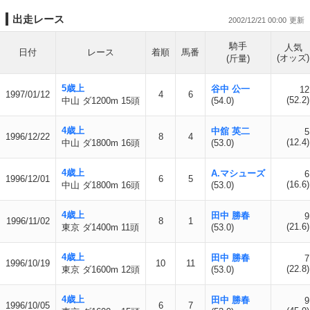
出走レース
2002/12/21 00:00
騎手
人気
日付
レース
着順
馬番
(オッズ)
(斤量)
5歳上
谷中 公一
12
1997/01/12
4
6
(52.2)
中山 ダ1200m 15頭
(54.0)
4歳上
中舘 英二
5
1996/12/22
8
4
(12.4)
中山 ダ1800m 16頭
(53.0)
4歳上
A.マシューズ
6
1996/12/01
6
5
(16.6)
中山 ダ1800m 16頭
(53.0)
4歳上
田中 勝春
9
1996/11/02
8
1
(21.6)
東京 ダ1400m 11頭
(53.0)
4歳上
田中 勝春
7
1996/10/19
10
11
(22.8)
東京 ダ1600m 12頭
(53.0)
4歳上
田中 勝春
9
1996/10/05
6
7