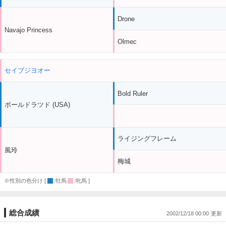
Drone
Navajo Princess
Olmec
セイブジヨオー
Bold Ruler
ボールドラツド (USA)
ライジングフレーム
風玲
梅城
※性別の色分け [
:牡馬
:牝馬 ]
総合成績
2002/12/18 00:00