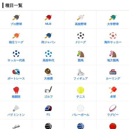
種目一覧
MLB
プロ野球
高校野球
大学野球
独立リーグ
侍ジャパン
Jリーグ
海外サッカー
サッカー代表
高校年代
競馬
地方競馬
ボートレース
大相撲
フィギュア
カーリング
格闘技
ゴルフ
テニス
卓球
F1
バドミントン
バレーボール
ラグビー