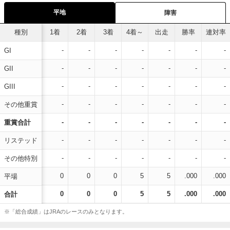
平地
障害
種別
1着
2着
3着
4着～
出走
勝率
連対率
-
-
-
-
-
-
-
GI
-
-
-
-
-
-
-
GII
-
-
-
-
-
-
-
GIII
-
-
-
-
-
-
-
その他重賞
-
-
-
-
-
-
-
重賞合計
-
-
-
-
-
-
-
リステッド
-
-
-
-
-
-
-
その他特別
0
0
0
5
5
.000
.000
平場
0
0
0
5
5
.000
.000
合計
※「総合成績」はJRAのレースのみとなります。