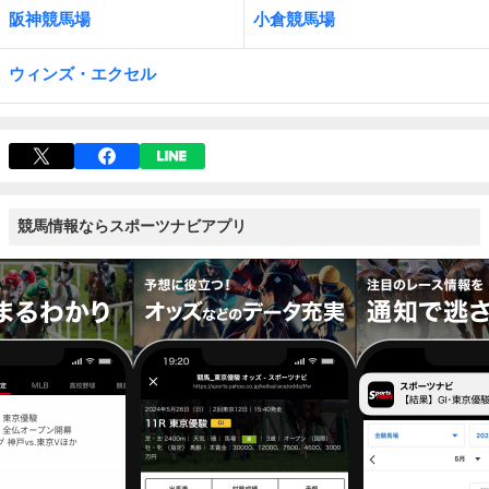
阪神競馬場
小倉競馬場
ウィンズ・エクセル
競馬情報ならスポーツナビアプリ