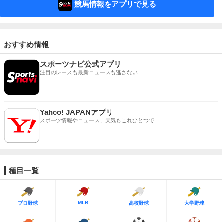
競馬情報をアプリで見る
おすすめ情報
スポーツナビ公式アプリ
注目のレースも最新ニュースも逃さない
Yahoo! JAPANアプリ
スポーツ情報やニュース、天気もこれひとつで
種目一覧
MLB
プロ野球
高校野球
大学野球