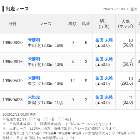
出走レース
2002/12/21 00:00
騎手
人気
日付
レース
着順
馬番
(オッズ)
(斤量)
未勝利
柴田 未崎
10
1996/06/30
9
6
(56.0)
中山 芝1200m 15頭
(▲50.0)
未勝利
柴田 未崎
7
1996/06/16
4
3
4
(50.7)
中山 芝1200m 13頭
(▲50.0)
未勝利
柴田 未崎
13
1996/05/19
12
9
4
(293.6)
東京 ダ1600m 13頭
(▲50.0)
未出走
柴田 未崎
11
1996/04/28
9
2
(82.0)
新潟 ダ1700m 11頭
(▲50.0)
2002/12/21 00:00 更新
※着順の色分け [
:1着
:2着
:3着 ]
※「平地競走成績」と「障害競走成績」はJRAのレースのみとなります。
※「出走レース」はJRA、地方、海外で出走したレースの成績となります。
※減量表示は[
:1kg減
:2kg減
:3kg減
:4kg減（※女性騎手のみ）
:2kg減（※5
年以上、又は101勝以上の女性騎手のみ）] です。