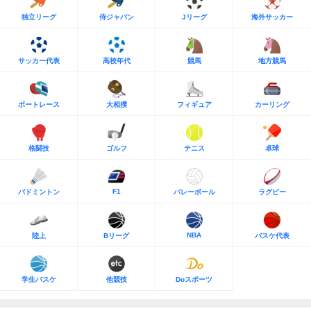
独立リーグ
侍ジャパン
Jリーグ
海外サッカー
サッカー代表
高校年代
競馬
地方競馬
ボートレース
大相撲
フィギュア
カーリング
格闘技
ゴルフ
テニス
卓球
F1
バドミントン
バレーボール
ラグビー
NBA
陸上
Bリーグ
バスケ代表
学生バスケ
他競技
Doスポーツ