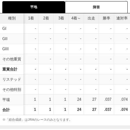
平地
障害
種別
1着
2着
3着
4着～
出走
勝率
連対率
-
-
-
-
-
-
-
GI
-
-
-
-
-
-
-
GII
-
-
-
-
-
-
-
GIII
-
-
-
-
-
-
-
その他重賞
-
-
-
-
-
-
-
重賞合計
-
-
-
-
-
-
-
リステッド
-
-
-
-
-
-
-
その他特別
1
1
1
24
27
.037
.074
平場
1
1
1
24
27
.037
.074
合計
※「総合成績」はJRAのレースのみとなります。