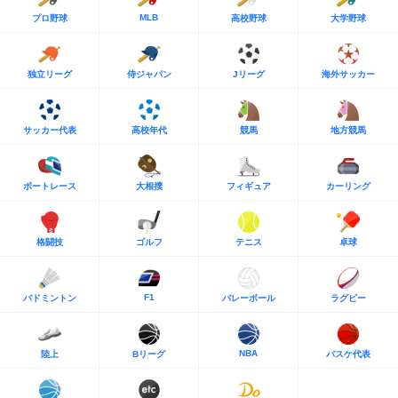
MLB
プロ野球
高校野球
大学野球
独立リーグ
侍ジャパン
Jリーグ
海外サッカー
サッカー代表
高校年代
競馬
地方競馬
ボートレース
大相撲
フィギュア
カーリング
格闘技
ゴルフ
テニス
卓球
F1
バドミントン
バレーボール
ラグビー
NBA
陸上
Bリーグ
バスケ代表