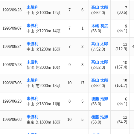
未勝利
高山 太郎
7
1996/09/23
7
6
(30.5)
中山 ダ1000m 12頭
(☆52.0)
未勝利
木幡 初広
9
1996/09/07
7
1
(35.1)
中山 ダ1200m 14頭
(53.0)
未勝利
高山 太郎
13
1996/08/24
7
2
(112.9)
中山 ダ1200m 16頭
(☆52.0)
未勝利
高山 太郎
10
1996/07/28
9
3
(157.4)
新潟 芝2000m 10頭
(☆52.0)
未勝利
高山 太郎
15
1996/07/06
10
17
(161.7)
中山 芝2000m 18頭
(☆52.0)
未勝利
後藤 浩輝
6
1996/06/23
8
5
(35.1)
中山 ダ1800m 11頭
(53.0)
未勝利
後藤 浩輝
12
1996/06/08
10
5
(54.2)
東京 芝1800m 18頭
(53.0)