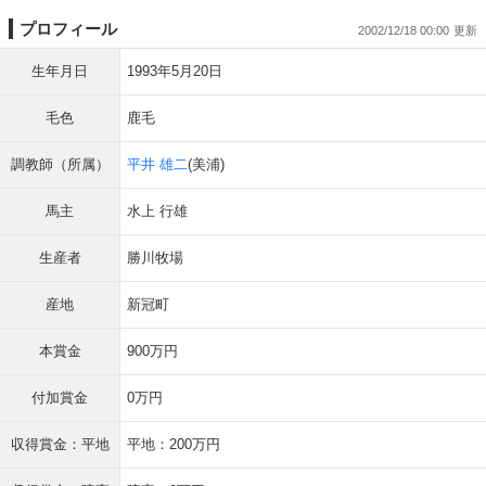
プロフィール
2002/12/18 00:00
生年月日
1993年5月20日
毛色
鹿毛
調教師（所属）
平井 雄二
(美浦)
馬主
水上 行雄
生産者
勝川牧場
産地
新冠町
本賞金
900万円
付加賞金
0万円
収得賞金：平地
平地：200万円