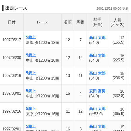
出走レース
2002/12/21 00:00
騎手
人気
日付
レース
着順
馬番
(オッズ)
(斤量)
5歳上
高山 太郎
12
1997/05/17
12
7
(155.5)
新潟 ダ1200m 12頭
(54.0)
5歳上
高山 太郎
16
1997/03/30
12
12
(225.5)
中山 ダ1200m 16頭
(54.0)
5歳上
高山 太郎
15
1997/03/16
13
11
(206.9)
中山 ダ1200m 15頭
(54.0)
5歳上
安田 富男
16
1997/03/01
15
4
(332.8)
中山 ダ1200m 16頭
(54.0)
5歳上
高山 太郎
16
1997/02/16
11
12
(365.9)
東京 ダ1200m 16頭
(☆53.0)
5歳上
高山 太郎
15
1997/02/01
16
3