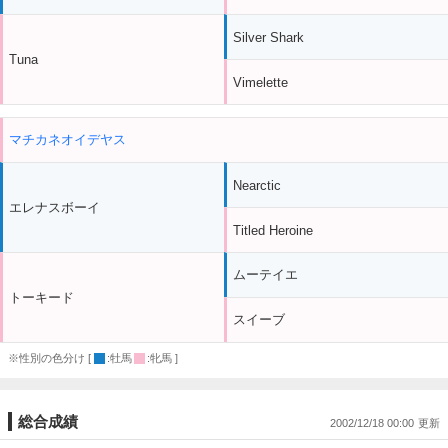
Silver Shark
Tuna
Vimelette
マチカネオイデヤス
Nearctic
エレナスボーイ
Titled Heroine
ムーテイエ
トーキード
スイーブ
※性別の色分け [
:牡馬
:牝馬 ]
総合成績
2002/12/18 00:00