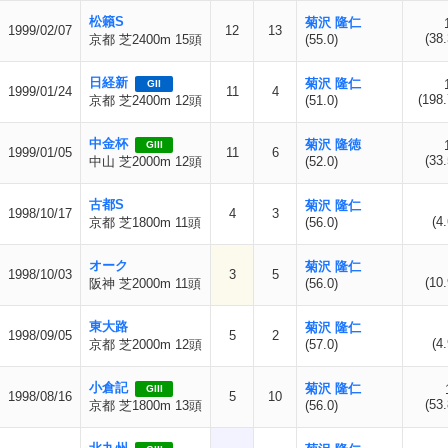
松籟S
菊沢 隆仁
1999/02/07
12
13
(38.
京都 芝2400m 15頭
(55.0)
日経新
菊沢 隆仁
GII
1999/01/24
11
4
(198.
京都 芝2400m 12頭
(51.0)
中金杯
菊沢 隆徳
GIII
1999/01/05
11
6
(33.
中山 芝2000m 12頭
(52.0)
古都S
菊沢 隆仁
1998/10/17
4
3
(4.
京都 芝1800m 11頭
(56.0)
オーク
菊沢 隆仁
1998/10/03
3
5
(10.
阪神 芝2000m 11頭
(56.0)
東大路
菊沢 隆仁
1998/09/05
5
2
(4.
京都 芝2000m 12頭
(57.0)
小倉記
菊沢 隆仁
GIII
1998/08/16
5
10
(53.
京都 芝1800m 13頭
(56.0)