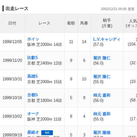
出走レース
2002/12/21 00:00
騎手
人気
日付
レース
着順
馬番
(オッ
(斤量)
ホイッ
L.V.キャシディ
1999/12/05
11
14
(104.
阪神 芝2000m 14頭
(57.0)
比叡S
菊沢 隆仁
1999/11/20
9
6
(32.
京都 芝2400m 12頭
(56.0)
高雄S
菊沢 隆仁
1999/10/31
9
10
(10.
京都 芝2000m 15頭
(55.0)
古都S
柿元 嘉和
1999/10/16
5
8
(58.
京都 芝1800m 14頭
(56.0)
オーク
柿元 嘉和
1999/10/02
8
4
(17.
阪神 芝2000m 11頭
(55.0)
産経オ
菊沢 隆徳
GII
1999/09/19
5
3