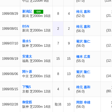
(119.
中山 芝2200m 9頭
(57.0)
新潟記
柿元 嘉和
GIII
1999/08/29
8
4
(21.
新潟 芝2000m 16頭
(52.0)
BSN
柿元 嘉和
1999/08/01
2
2
新潟 芝2000m 12頭
(33.
(56.0)
垂水S
菊沢 隆仁
1999/07/10
7
9
(12.
阪神 芝2000m 12頭
(56.0)
安達太
橋本 広喜
1999/06/19
15
15
(12.
福島 芝2000m 16頭
(55.0)
関ケ原
菊沢 隆仁
1999/06/06
8
13
(14.
中京 芝2000m 15頭
(55.0)
下鴨S
柿元 嘉和
1999/05/15
4
6
(80.
京都 芝2000m 12頭
(56.0)
御堂筋
岡部 幸雄
1999/02/28
取消
10
阪神 芝2200m 14頭
(56.0)