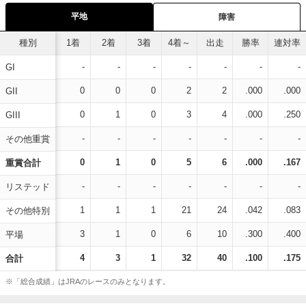
平地
障害
種別
1着
2着
3着
4着～
出走
勝率
連対率
-
-
-
-
-
-
-
GI
0
0
0
2
2
.000
.000
GII
0
1
0
3
4
.000
.250
GIII
-
-
-
-
-
-
-
その他重賞
0
1
0
5
6
.000
.167
重賞合計
-
-
-
-
-
-
-
リステッド
1
1
1
21
24
.042
.083
その他特別
3
1
0
6
10
.300
.400
平場
4
3
1
32
40
.100
.175
合計
※「総合成績」はJRAのレースのみとなります。