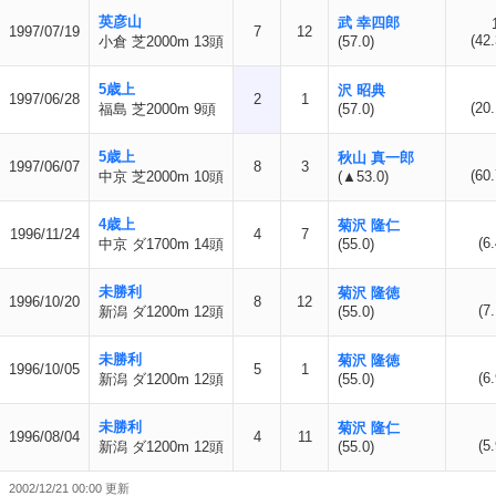
英彦山
武 幸四郎
1997/07/19
7
12
(42.
小倉 芝2000m 13頭
(57.0)
5歳上
沢 昭典
1997/06/28
2
1
(20.
福島 芝2000m 9頭
(57.0)
5歳上
秋山 真一郎
1997/06/07
8
3
(60.
中京 芝2000m 10頭
(▲53.0)
4歳上
菊沢 隆仁
1996/11/24
4
7
(6.
中京 ダ1700m 14頭
(55.0)
未勝利
菊沢 隆徳
1996/10/20
8
12
(7.
新潟 ダ1200m 12頭
(55.0)
未勝利
菊沢 隆徳
1996/10/05
5
1
(6.
新潟 ダ1200m 12頭
(55.0)
未勝利
菊沢 隆仁
1996/08/04
4
11
(5.
新潟 ダ1200m 12頭
(55.0)
2002/12/21 00:00 更新