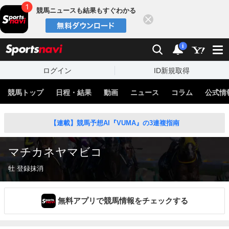
競馬ニュースも結果もすぐわかる
閉じる
スポーツナビ
検索
通知
i
ログイン
ID新規取得
競馬トップ
日程・結果
動画
ニュース
コラム
公式情
【連載】競馬予想AI『VUMA』の3連複指南
マチカネヤマビコ
牡 登録抹消
無料アプリで競馬情報をチェックする