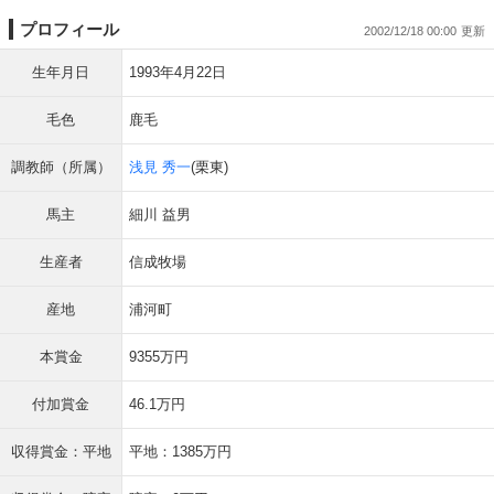
プロフィール
2002/12/18 00:00
生年月日
1993年4月22日
毛色
鹿毛
調教師（所属）
浅見 秀一
(栗東)
馬主
細川 益男
生産者
信成牧場
産地
浦河町
本賞金
9355万円
付加賞金
46.1万円
収得賞金：平地
平地：1385万円