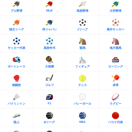
MLB
プロ野球
高校野球
大学野球
独立リーグ
侍ジャパン
Jリーグ
海外サッカー
サッカー代表
高校年代
競馬
地方競馬
ボートレース
大相撲
フィギュア
カーリング
格闘技
ゴルフ
テニス
卓球
F1
バドミントン
バレーボール
ラグビー
NBA
陸上
Bリーグ
バスケ代表