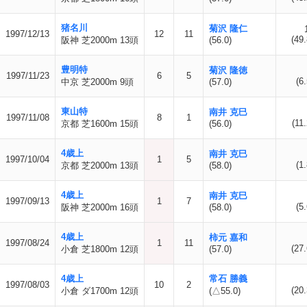
猪名川
菊沢 隆仁
1997/12/13
12
11
(49.
阪神 芝2000m 13頭
(56.0)
豊明特
菊沢 隆徳
1997/11/23
6
5
(6.
中京 芝2000m 9頭
(57.0)
東山特
南井 克巳
1997/11/08
8
1
(11.
京都 芝1600m 15頭
(56.0)
4歳上
南井 克巳
1997/10/04
1
5
(1.
京都 芝2000m 13頭
(58.0)
4歳上
南井 克巳
1997/09/13
1
7
(5.
阪神 芝2000m 16頭
(58.0)
4歳上
柿元 嘉和
1997/08/24
1
11
(27.
小倉 芝1800m 12頭
(57.0)
4歳上
常石 勝義
1997/08/03
10
2
(20.
小倉 ダ1700m 12頭
(△55.0)