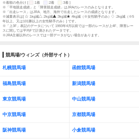
※着順の色分け [
:1着
:2着
:3着 ]
※「平地競走成績」と「障害競走成績」はJRAのレースのみとなります。
※「出走レース」はJRA、地方、海外で出走したレースの成績となります。
※減量表示は[
:1kg減
:2kg減
:3kg減
:4kg減（※女性騎手のみ）
:2kg減（※5
年以上、又は101勝以上の女性騎手のみ）] です。
※「上3F」表記のデータについて 1993年4月以前では一部のレースが上4F、障害レー
スに関しては平均Fで計測されたデータです。
※JRA主催以外のレースでは一部データがない場合があります。
競馬場/ウィンズ（外部サイト）
札幌競馬場
函館競馬場
福島競馬場
新潟競馬場
東京競馬場
中山競馬場
中京競馬場
京都競馬場
阪神競馬場
小倉競馬場