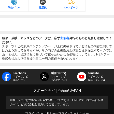
学生バスケ
他競技
Doスポーツ
結果・成績・オッズなどのデータは、必ず
主催者
発行のものと照合し確認してく
ださい。
スポーツナビの競馬コンテンツのページ上に掲載されている情報の内容に関して
は万全を期しておりますが、その内容の正確性および安全性を保証するものでは
ありません。当該情報に基づいて被ったいかなる損害についても、LINEヤフー
株式会社および情報提供者は一切の責任を負いかねます。
Facebook
X(旧Twitter)
YouTube
スポーツナビ
スポーツナビ
スポーツナビ
公式ページ
公式アカウント
公式チャンネル
スポーツナビ
Yahoo! JAPAN
スポーツナビはYahoo! JAPANのサービスであり、LINEヤフー株式会社がス
ポーツナビ株式会社と協力して運営しています。
プライバシーポリシー
プライバシーセンター