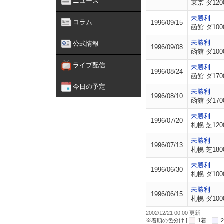
ニュース
東京 ダ120
未勝利
コラム
1996/09/15
函館 ダ100
未勝利
公式情報
1996/09/08
函館 ダ100
ライブ配信
未勝利
1996/08/24
函館 ダ170
今日の予定
未勝利
1996/08/10
函館 ダ170
未勝利
1996/07/20
札幌 芝120
未勝利
1996/07/13
札幌 芝180
未勝利
1996/06/30
札幌 ダ100
未勝利
1996/06/15
札幌 ダ100
2002/12/21 00:00 更新
※着順の色分け [
:1着