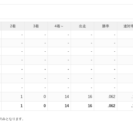
2着
3着
4着～
出走
勝率
連対
-
-
-
-
-
-
-
-
-
-
-
-
-
-
-
-
-
-
-
-
-
-
-
-
-
-
-
-
-
-
-
-
-
-
-
1
0
14
16
.062
1
0
14
16
.062
スのみとなります。