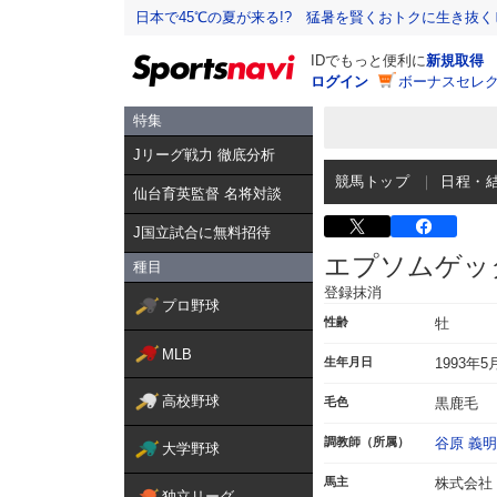
日本で45℃の夏が来る!? 猛暑を賢くおトクに生き抜く
IDでもっと便利に
新規取得
ログイン
ボーナスセレク
特集
Jリーグ戦力 徹底分析
競馬トップ
日程・
仙台育英監督 名将対談
J国立試合に無料招待
エプソムゲッ
種目
登録抹消
プロ野球
性齢
牡
MLB
生年月日
1993年5
高校野球
毛色
黒鹿毛
調教師（所属）
谷原 義明
大学野球
馬主
株式会社
独立リーグ