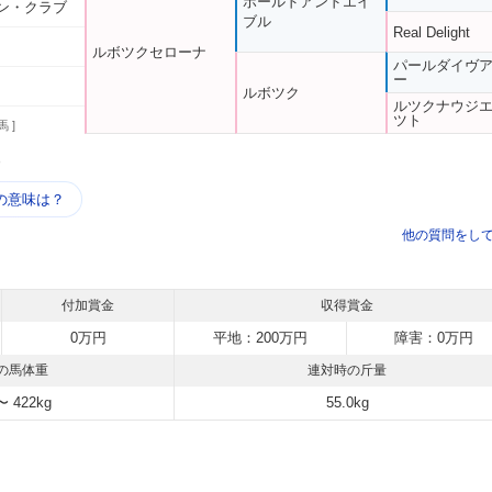
ボールドアンドエイ
ン・クラブ
ブル
Real Delight
ルボツクセローナ
パールダイヴ
ー
ルボツク
ルツクナウジ
ツト
馬 ]
う
の意味は？
他の質問をし
付加賞金
収得賞金
0万円
平地：200万円
障害：0万円
の馬体重
連対時の斤量
〜 422kg
55.0kg