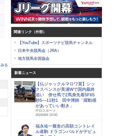
ア
エ
関連リンク（外部）
【YouTube】スポーツナビ競馬チャンネル
日本中央競馬会（JRA）
地方競馬全国協会
てみる
新着ニュース
【仏ジャックルマロワ賞】シッ
クスペンスが美浦Wで国内最終
追い 併せ馬で2馬身先着5F65
秒5―11秒1 田中博師「躍動感
があっていい動き」
中日スポーツ
2026/8/6 19:00
福永祐一厩舎の高額コントレイ
ル産駒 ドラゴンバルドがデビュ