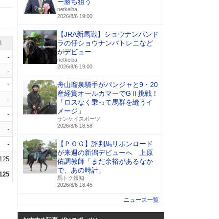
ー勝ち狙う
netkeiba
2026/8/6 19:00
【JRA新馬戦】ショウナンパンド
ラの仔ショウナンバトレニなど
率
がデビュー
-
netkeiba
2026/8/6 19:00
-
-
舟山瑠泉騎手がパンジャと9・20
産経賞オールカマーでGⅡ挑戦！
-
「ロスなく乗って馬群を縫うイ
メージ」
-
サンケイスポーツ
2026/8/6 18:58
-
【ＰＯＧ】評判馬リボンロード
-
が来週の新潟デビューへ 上原
.125
佑調教師「まだ余裕があるなか
で、あの時計」
.125
馬トク報知
2026/8/6 18:45
ニュース一覧