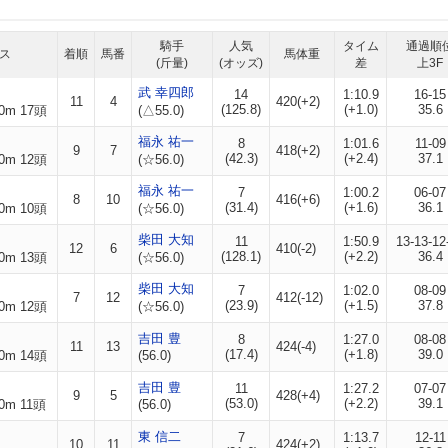
騎手
人気
タイム
通過順
ス
着順
馬番
馬体重
(斤量)
(オッズ)
差
上3F
武 幸四郎
14
1:10.9
16-15
11
4
420(+2)
(125.8)
(+1.0)
35.6
0m 17頭
(△55.0)
福永 祐一
8
1:01.6
11-09
9
7
418(+2)
(42.3)
(+2.4)
37.1
0m 12頭
(☆56.0)
福永 祐一
7
1:00.2
06-07
8
10
416(+6)
(31.4)
(+1.6)
36.1
0m 10頭
(☆56.0)
柴田 大知
11
1:50.9
13-13-12
12
6
410(-2)
(128.1)
(+2.2)
36.4
0m 13頭
(☆56.0)
柴田 大知
7
1:02.0
08-09
7
12
412(-12)
(23.9)
(+1.5)
37.8
0m 12頭
(☆56.0)
吉田 豊
8
1:27.0
08-08
11
13
424(-4)
(17.4)
(+1.8)
39.0
0m 14頭
(56.0)
吉田 豊
11
1:27.2
07-07
9
5
428(+4)
(53.0)
(+2.2)
39.1
0m 11頭
(56.0)
東 信二
7
1:13.7
12-11
10
11
424(+2)