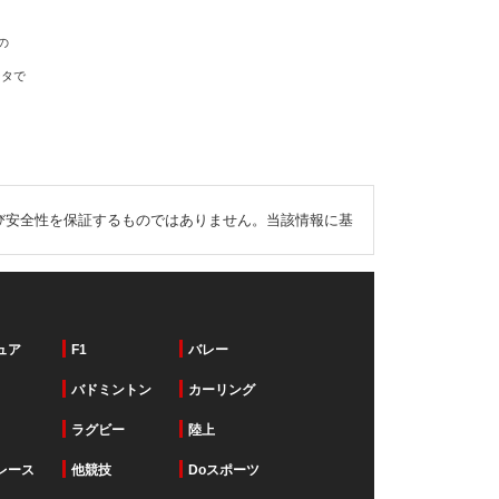
の
ータで
び安全性を保証するものではありません。当該情報に基
ュア
F1
バレー
バドミントン
カーリング
ラグビー
陸上
レース
他競技
Doスポーツ