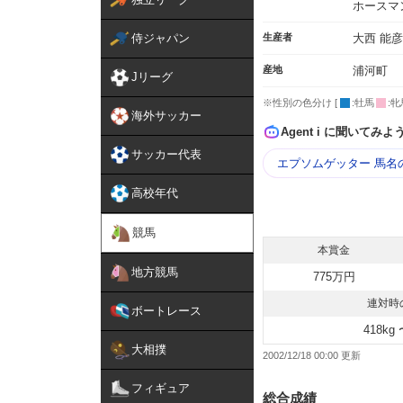
ホースマ
侍ジャパン
生産者
大西 能彦
産地
浦河町
Jリーグ
※性別の色分け [
:牡馬
:牝
海外サッカー
Agent i に聞いてみよ
サッカー代表
エプソムゲッター 馬名
高校年代
競馬
本賞金
地方競馬
775万円
連対時
ボートレース
418kg 
大相撲
2002/12/18 00:00
フィギュア
総合成績