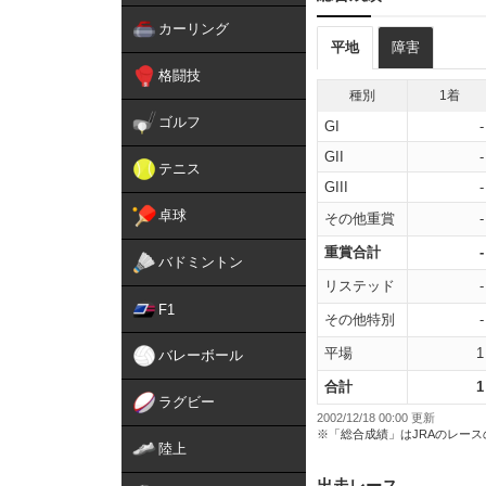
カーリング
平地
障害
格闘技
種別
1着
ゴルフ
GI
-
GII
-
テニス
GIII
-
卓球
その他重賞
-
重賞合計
-
バドミントン
リステッド
-
F1
その他特別
-
平場
1
バレーボール
合計
1
ラグビー
2002/12/18 00:00 更新
※「総合成績」はJRAのレー
陸上
出走レース