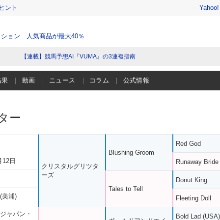
ヒント
Yahoo
ション 人気商品が最大40％
【連載】競馬予想AI『VUMA』の3連複指南
結果
動画
ニュース
コラム
公式情報
ター
Red God
Blushing Groom
月12日
Runaway Bride
クリスタルグリツタ
ーズ
Donut King
Tales to Tell
(美浦)
Fleeting Doll
 ジャパン・
Bold Lad (USA)