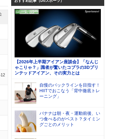
おすすめ記事（Doスポーツ）
位
【2026年上半期アイアン座談会】「なんじ
ゃこりゃ？」識者が驚いたコブラの3Dプリ
ンテッドアイアン、その実力とは
-12
自慢のバックラインを目指す！
HIITでおこなう「背中徹底トレ
ーニング」
バナナは朝・夜・運動前後、い
つ食べるのがベスト？タイミン
グごとのメリット