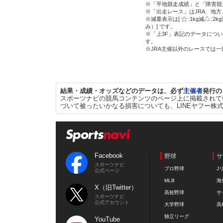
※「平地競走成績」と「障害競
※「出走レース」はJRA、地
※減量表示は[
:1kg減
:2k
み）] です。
※「上3F」表記のデータについ
す。
※JRA主催以外のレースでは
結果・成績・オッズなどのデータは、必ず
主催者
発行の
スポーツナビの競馬コンテンツのページ上に掲載されて
づいて被ったいかなる損害についても、LINEヤフー株
Facebook
野球
サ
スポーツナビ
プロ野球
J
公式ページ
MLB
海
X（旧Twitter）
高校野球
サ
スポーツナビ
公式アカウント
大学野球
高
独立リーグ
YouTube