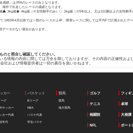
走成績」はJRAのレースのみとなります。
方、海外で出走したレースの成績となります。
g減
:3kg減
:4kg減（※女性騎手のみ）
:2kg減（※5年以上、又は101勝以上の女性騎手
て 1993年4月以前では一部のレースが上4F、障害レースに関しては平均Fで計測されたデ
一部データがない場合があります。
ものと照合し確認してください。
いる情報の内容に関しては万全を期しておりますが、その内容の正確性およ
式会社および情報提供者は一切の責任を負いかねます。
ッカー
バスケット
競馬
ゴルフ
フィギ
リーグ
Bリーグ
競馬
テニス
卓球
外サッカー
NBA
地方競馬
格闘技
大相撲
ッカー代表
バスケ代表
校年代
学生バスケ
NFL
ボート