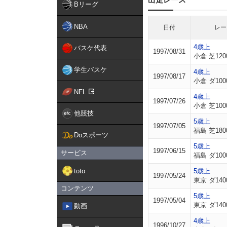
Bリーグ
NBA
日付
レー
4歳上
バスケ代表
1997/08/31
小倉 芝120
学生バスケ
4歳上
1997/08/17
小倉 ダ100
NFL
4歳上
1997/07/26
小倉 芝100
他競技
5歳上
1997/07/05
福島 芝180
Doスポーツ
5歳上
1997/06/15
サービス
福島 ダ100
toto
5歳上
1997/05/24
東京 ダ140
コンテンツ
5歳上
1997/05/04
東京 ダ140
動画
4歳上
1996/10/27