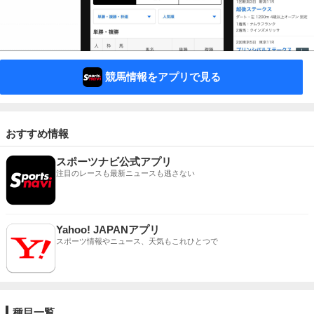
競馬情報をアプリで見る
おすすめ情報
スポーツナビ公式アプリ
注目のレースも最新ニュースも逃さない
Yahoo! JAPANアプリ
スポーツ情報やニュース、天気もこれひとつで
種目一覧