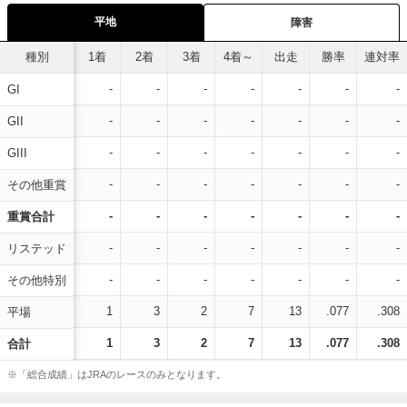
平地
障害
種別
1着
2着
3着
4着～
出走
勝率
連対率
-
-
-
-
-
-
-
GI
-
-
-
-
-
-
-
GII
-
-
-
-
-
-
-
GIII
-
-
-
-
-
-
-
その他重賞
-
-
-
-
-
-
-
重賞合計
-
-
-
-
-
-
-
リステッド
-
-
-
-
-
-
-
その他特別
1
3
2
7
13
.077
.308
平場
1
3
2
7
13
.077
.308
合計
※「総合成績」はJRAのレースのみとなります。