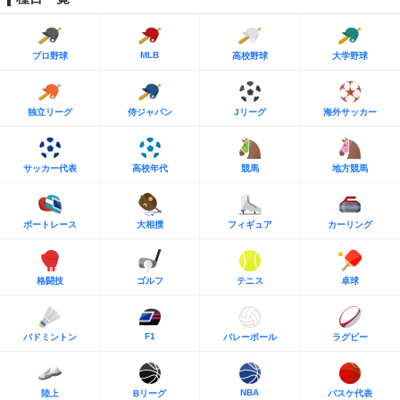
MLB
プロ野球
高校野球
大学野球
独立リーグ
侍ジャパン
Jリーグ
海外サッカー
サッカー代表
高校年代
競馬
地方競馬
ボートレース
大相撲
フィギュア
カーリング
格闘技
ゴルフ
テニス
卓球
F1
バドミントン
バレーボール
ラグビー
NBA
陸上
Bリーグ
バスケ代表