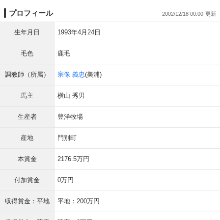
プロフィール
2002/12/18 00:00
生年月日
1993年4月24日
毛色
鹿毛
調教師（所属）
宗像 義忠
(美浦)
馬主
横山 秀男
生産者
豊洋牧場
産地
門別町
本賞金
2176.5万円
付加賞金
0万円
収得賞金：平地
平地：200万円