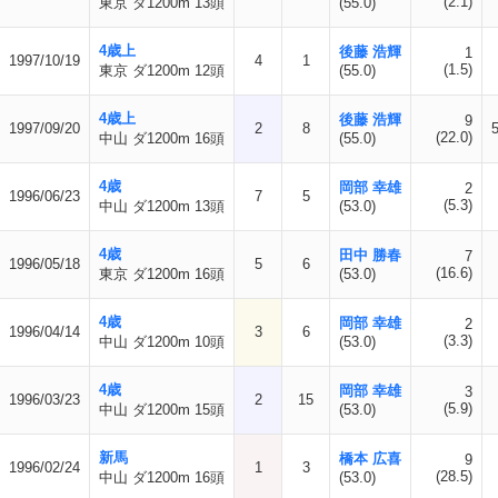
(2.1)
東京 ダ1200m 13頭
(55.0)
4歳上
後藤 浩輝
1
1997/10/19
4
1
(1.5)
東京 ダ1200m 12頭
(55.0)
4歳上
後藤 浩輝
9
1997/09/20
2
8
(22.0)
中山 ダ1200m 16頭
(55.0)
4歳
岡部 幸雄
2
1996/06/23
7
5
(5.3)
中山 ダ1200m 13頭
(53.0)
4歳
田中 勝春
7
1996/05/18
5
6
(16.6)
東京 ダ1200m 16頭
(53.0)
4歳
岡部 幸雄
2
1996/04/14
3
6
(3.3)
中山 ダ1200m 10頭
(53.0)
4歳
岡部 幸雄
3
1996/03/23
2
15
(5.9)
中山 ダ1200m 15頭
(53.0)
新馬
橋本 広喜
9
1996/02/24
1
3
(28.5)
中山 ダ1200m 16頭
(53.0)