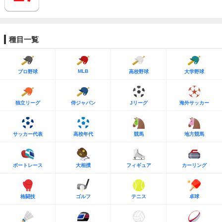
種目一覧
MLB
プロ野球
高校野球
大学野球
独立リーグ
侍ジャパン
Jリーグ
海外サッカー
サッカー代表
高校年代
競馬
地方競馬
ボートレース
大相撲
フィギュア
カーリング
格闘技
ゴルフ
テニス
卓球