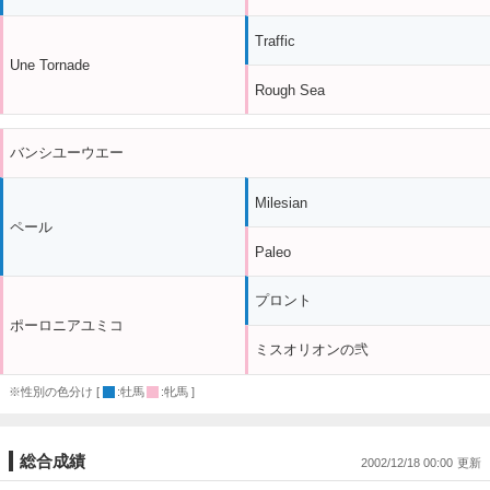
Traffic
Une Tornade
Rough Sea
バンシユーウエー
Milesian
ペール
Paleo
プロント
ポーロニアユミコ
ミスオリオンの弐
※性別の色分け [
:牡馬
:牝馬 ]
総合成績
2002/12/18 00:00