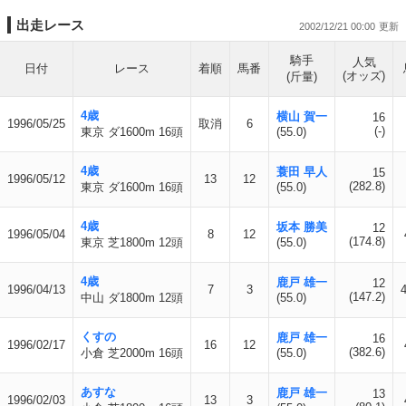
出走レース
2002/12/21 00:00
騎手
人気
日付
レース
着順
馬番
(オッズ)
(斤量)
4歳
横山 賀一
16
1996/05/25
取消
6
(-)
東京 ダ1600m 16頭
(55.0)
4歳
蓑田 早人
15
1996/05/12
13
12
(282.8)
東京 ダ1600m 16頭
(55.0)
4歳
坂本 勝美
12
1996/05/04
8
12
(174.8)
東京 芝1800m 12頭
(55.0)
4歳
鹿戸 雄一
12
1996/04/13
7
3
(147.2)
中山 ダ1800m 12頭
(55.0)
くすの
鹿戸 雄一
16
1996/02/17
16
12
(382.6)
小倉 芝2000m 16頭
(55.0)
あすな
鹿戸 雄一
13
1996/02/03
13
3