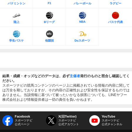
F1
バドミントン
バレーボール
ラグビー
NBA
陸上
Bリーグ
バスケ代表
学生バスケ
他競技
Doスポーツ
結果・成績・オッズなどのデータは、必ず
主催者
発行のものと照合し確認してく
ださい。
スポーツナビの競馬コンテンツのページ上に掲載されている情報の内容に関して
は万全を期しておりますが、その内容の正確性および安全性を保証するものでは
ありません。当該情報に基づいて被ったいかなる損害についても、LINEヤフー
株式会社および情報提供者は一切の責任を負いかねます。
Facebook
X(旧Twitter)
YouTube
スポーツナビ
スポーツナビ
スポーツナビ
公式ページ
公式アカウント
公式チャンネル