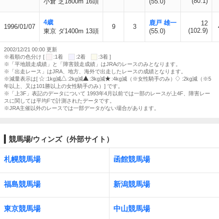
(80.1)
小倉 芝1800m 16頭
(55.0)
4歳
鹿戸 雄一
12
1996/01/07
9
3
(102.9)
東京 ダ1400m 13頭
(55.0)
2002/12/21 00:00 更新
※着順の色分け [
:1着
:2着
:3着 ]
※「平地競走成績」と「障害競走成績」はJRAのレースのみとなります。
※「出走レース」はJRA、地方、海外で出走したレースの成績となります。
※減量表示は[
:1kg減
:2kg減
:3kg減
:4kg減（※女性騎手のみ）
:2kg減（※5
年以上、又は101勝以上の女性騎手のみ）] です。
※「上3F」表記のデータについて 1993年4月以前では一部のレースが上4F、障害レー
スに関しては平均Fで計測されたデータです。
※JRA主催以外のレースでは一部データがない場合があります。
競馬場/ウィンズ（外部サイト）
札幌競馬場
函館競馬場
福島競馬場
新潟競馬場
東京競馬場
中山競馬場