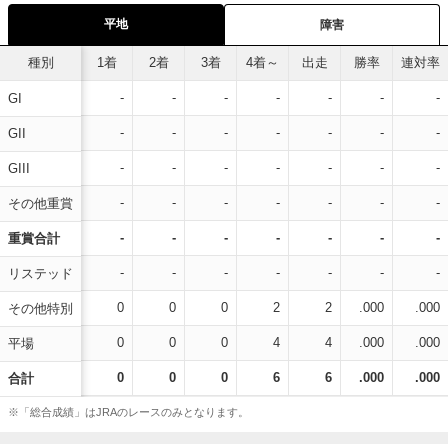
平地
障害
種別
1着
2着
3着
4着～
出走
勝率
連対率
-
-
-
-
-
-
-
GI
-
-
-
-
-
-
-
GII
-
-
-
-
-
-
-
GIII
-
-
-
-
-
-
-
その他重賞
-
-
-
-
-
-
-
重賞合計
-
-
-
-
-
-
-
リステッド
0
0
0
2
2
.000
.000
その他特別
0
0
0
4
4
.000
.000
平場
0
0
0
6
6
.000
.000
合計
※「総合成績」はJRAのレースのみとなります。