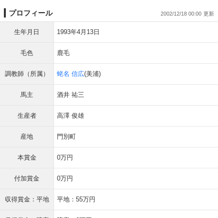
プロフィール
2002/12/18 00:00
生年月日
1993年4月13日
毛色
鹿毛
調教師（所属）
蛯名 信広
(美浦)
馬主
酒井 祐三
生産者
高澤 俊雄
産地
門別町
本賞金
0万円
付加賞金
0万円
収得賞金：平地
平地：55万円