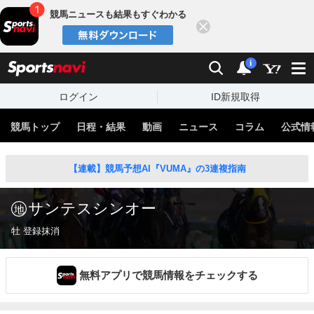
競馬ニュースも結果もすぐわかる
閉じる
スポーツナビ
検索
通知
i
ログイン
ID新規取得
競馬トップ
日程・結果
動画
ニュース
コラム
公式情
【連載】競馬予想AI『VUMA』の3連複指南
サンテスシンオー
牡 登録抹消
無料アプリで競馬情報をチェックする