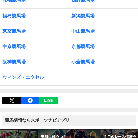
福島競馬場
新潟競馬場
東京競馬場
中山競馬場
中京競馬場
京都競馬場
阪神競馬場
小倉競馬場
ウィンズ・エクセル
競馬情報ならスポーツナビアプリ