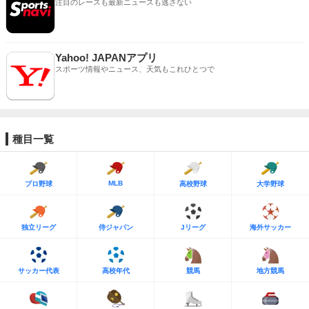
注目のレースも最新ニュースも逃さない
Yahoo! JAPANアプリ
スポーツ情報やニュース、天気もこれひとつで
種目一覧
MLB
プロ野球
高校野球
大学野球
独立リーグ
侍ジャパン
Jリーグ
海外サッカー
サッカー代表
高校年代
競馬
地方競馬