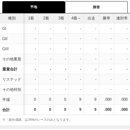
平地
障害
種別
1着
2着
3着
4着～
出走
勝率
連対率
-
-
-
-
-
-
-
GI
-
-
-
-
-
-
-
GII
-
-
-
-
-
-
-
GIII
-
-
-
-
-
-
-
その他重賞
-
-
-
-
-
-
-
重賞合計
-
-
-
-
-
-
-
リステッド
-
-
-
-
-
-
-
その他特別
0
0
0
9
9
.000
.000
平場
0
0
0
9
9
.000
.000
合計
※「総合成績」はJRAのレースのみとなります。