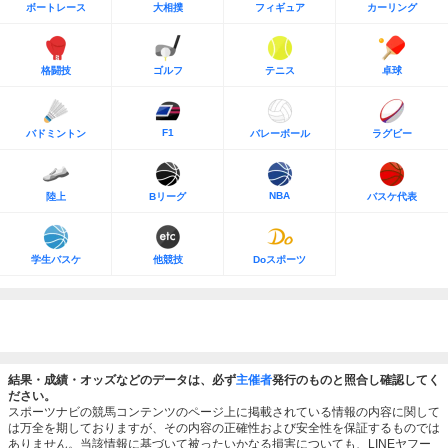
ボートレース
大相撲
フィギュア
カーリング
格闘技
ゴルフ
テニス
卓球
F1
バドミントン
バレーボール
ラグビー
NBA
陸上
Bリーグ
バスケ代表
学生バスケ
他競技
Doスポーツ
結果・成績・オッズなどのデータは、必ず
主催者
発行のものと照合し確認してく
ださい。
スポーツナビの競馬コンテンツのページ上に掲載されている情報の内容に関して
は万全を期しておりますが、その内容の正確性および安全性を保証するものでは
ありません。当該情報に基づいて被ったいかなる損害についても、LINEヤフー