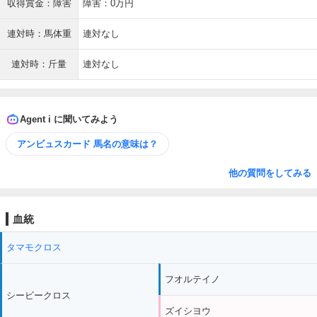
収得賞金：障害
障害：0万円
連対時：馬体重
連対なし
連対時：斤量
連対なし
Agent i に聞いてみよう
アンビュスカード 馬名の意味は？
他の質問をしてみる
血統
タマモクロス
フオルテイノ
シービークロス
ズイシヨウ