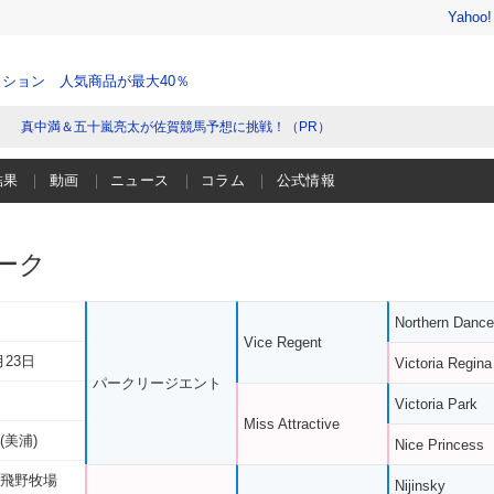
Yahoo
ション 人気商品が最大40％
真中満＆五十嵐亮太が佐賀競馬予想に挑戦！（PR）
結果
動画
ニュース
コラム
公式情報
ーク
Northern Dance
Vice Regent
月23日
Victoria Regina
パークリージエント
Victoria Park
Miss Attractive
(美浦)
Nice Princess
 飛野牧場
Nijinsky