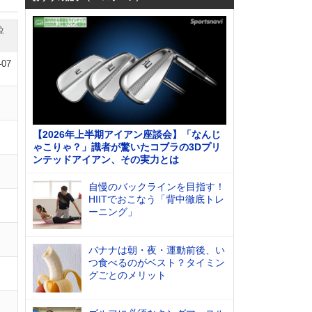
位
-07
【2026年上半期アイアン座談会】「なんじ
ゃこりゃ？」識者が驚いたコブラの3Dプリ
ンテッドアイアン、その実力とは
自慢のバックラインを目指す！
HIITでおこなう「背中徹底トレ
ーニング」
バナナは朝・夜・運動前後、い
つ食べるのがベスト？タイミン
グごとのメリット