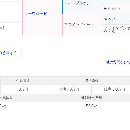
イルドブルボン
Roseliere
ユーワローゼ
ネヴアービー
フライングビート
馬 ]
フライングシ
ツトル
う
の意味は？
他の質問をし
付加賞金
収得賞金
0万円
平地：0万円
障害：0万円
の馬体重
連対時の斤量
6kg
53.0kg