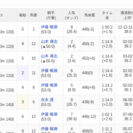
騎手
人気
タイム
通過順
ス
着順
馬番
馬体重
(斤量)
(オッズ)
差
上3F
伊藤 暢康
8
1:50.2
12-12-11
5
1
448(-2)
(28.4)
(+1.5)
38.6
0m 12頭
(53.0)
山本 康志
2
1:14.8
02-02
8
12
450(-2)
(4.4)
(+2.0)
39.2
0m 12頭
(▲50.0)
山本 康志
2
1:14.4
03-02
5
10
452(+6)
(3.6)
(+0.5)
39.2
0m 12頭
(▲50.0)
伊藤 暢康
6
1:14.4
02-02
2
11
446(0)
(25.3)
(+1.6)
38.6
0m 12頭
(53.0)
伊藤 暢康
5
1:14.2
02-02
4
6
446(+8)
(9.9)
(+0.7)
39.1
0m 12頭
(53.0)
吉永 護
8
1:14.0
06-05
3
6
438(-8)
(26.7)
(+2.0)
38.9
0m 14頭
(53.0)
伊藤 暢康
7
1:02.1
07-06
6
12
446(-12)
(38.9)
(+2.6)
38.3
0m 14頭
(53.0)
伊藤 暢康
4
1:11.1
05-07
9
12
458(0)