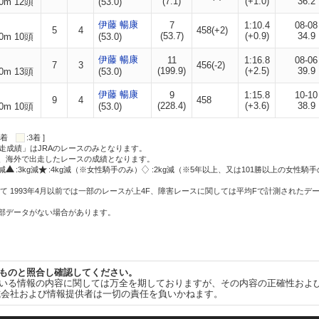
(7.1)
(+1.0)
36.2
0m 12頭
(53.0)
伊藤 暢康
7
1:10.4
08-08
5
4
458(+2)
(53.7)
(+0.9)
34.9
0m 10頭
(53.0)
伊藤 暢康
11
1:16.8
08-06
7
3
456(-2)
(199.9)
(+2.5)
39.9
0m 13頭
(53.0)
伊藤 暢康
9
1:15.8
10-10
9
4
458
(228.4)
(+3.6)
38.9
0m 10頭
(53.0)
:2着
:3着 ]
走成績」はJRAのレースのみとなります。
方、海外で出走したレースの成績となります。
g減
:3kg減
:4kg減（※女性騎手のみ）
:2kg減（※5年以上、又は101勝以上の女性騎手
て 1993年4月以前では一部のレースが上4F、障害レースに関しては平均Fで計測されたデ
一部データがない場合があります。
ものと照合し確認してください。
いる情報の内容に関しては万全を期しておりますが、その内容の正確性およ
式会社および情報提供者は一切の責任を負いかねます。