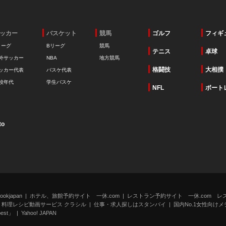
ッカー
バスケット
競馬
ゴルフ
フィギ
リーグ
Bリーグ
競馬
テニス
卓球
外サッカー
NBA
地方競馬
格闘技
大相撲
ッカー代表
バスケ代表
校年代
学生バスケ
NFL
ボート
to
kjapan
ホテル、旅館予約サイト 一休.com
レストラン予約サイト 一休.com レ
料理レシピ動画サービス クラシル
仕事・求人探しはスタンバイ
国内No.1女性向けメデ
st」
Yahoo! JAPAN