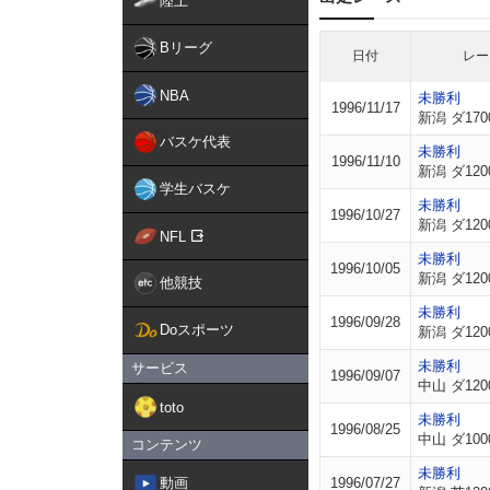
陸上
Bリーグ
日付
レー
NBA
未勝利
1996/11/17
新潟 ダ170
バスケ代表
未勝利
1996/11/10
新潟 ダ120
学生バスケ
未勝利
1996/10/27
新潟 ダ120
NFL
未勝利
1996/10/05
新潟 ダ120
他競技
未勝利
1996/09/28
Doスポーツ
新潟 ダ120
未勝利
サービス
1996/09/07
中山 ダ120
toto
未勝利
1996/08/25
中山 ダ100
コンテンツ
未勝利
動画
1996/07/27