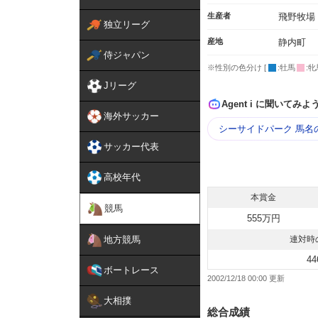
生産者
飛野牧場
独立リーグ
産地
静内町
侍ジャパン
※性別の色分け [
:牡馬
:牝
Jリーグ
Agent i に聞いてみよ
海外サッカー
シーサイドパーク 馬名
サッカー代表
高校年代
本賞金
競馬
555万円
地方競馬
連対時
44
ボートレース
2002/12/18 00:00
大相撲
総合成績