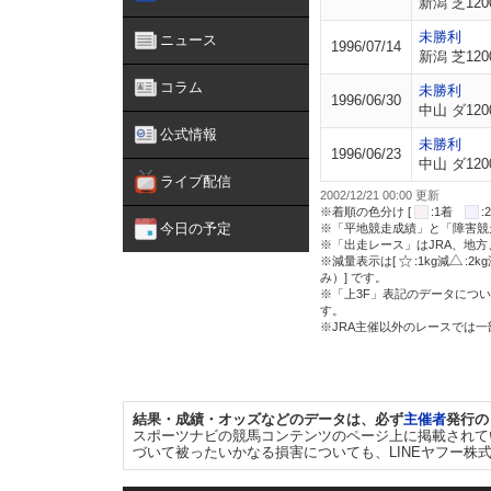
新潟 芝120
未勝利
ニュース
1996/07/14
新潟 芝120
コラム
未勝利
1996/06/30
中山 ダ120
公式情報
未勝利
1996/06/23
中山 ダ120
ライブ配信
2002/12/21 00:00 更新
※着順の色分け [
:1着
今日の予定
※「平地競走成績」と「障害競
※「出走レース」はJRA、地
※減量表示は[
:1kg減
:2k
み）] です。
※「上3F」表記のデータについ
す。
※JRA主催以外のレースでは
結果・成績・オッズなどのデータは、必ず
主催者
発行の
スポーツナビの競馬コンテンツのページ上に掲載されて
づいて被ったいかなる損害についても、LINEヤフー株