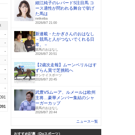
細江純子のレパードS注目馬 コ
ース適性が問われる舞台で挙げ
た馬は
netkeiba
2026/8/7 21:00
率
新連載・たかぎさんのおはなし
-
－競馬と人がつないでくれる日
-
常。－
競馬のおはなし
-
2026/8/7 20:51
-
【2歳次走報】ムーンベリルはす
-
ずらん賞で芝挑戦へ
サンケイスポーツ
-
2026/8/7 20:45
-
武豊VSムーア、ルメールは欧州
.091
主将…豪華メンバー集結のシャ
ーガーカップ
.091
競馬のおはなし
2026/8/7 20:44
ニュース一覧
おすすめ記事（Doスポーツ）