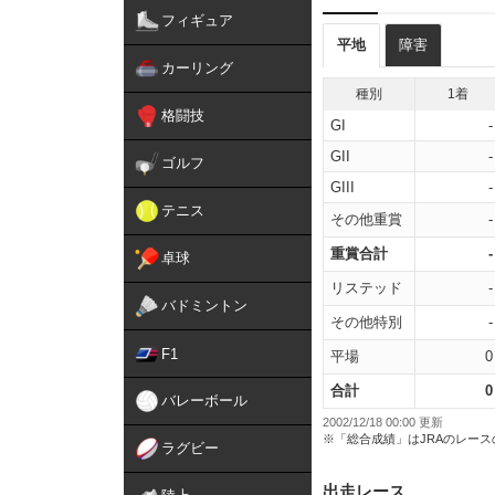
フィギュア
平地
障害
カーリング
種別
1着
格闘技
GI
-
GII
-
ゴルフ
GIII
-
テニス
その他重賞
-
重賞合計
-
卓球
リステッド
-
バドミントン
その他特別
-
F1
平場
0
合計
0
バレーボール
2002/12/18 00:00 更新
※「総合成績」はJRAのレー
ラグビー
出走レース