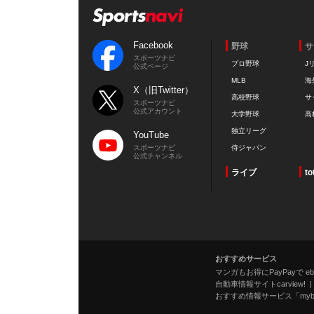
Facebook
野球
サ
スポーツナビ
プロ野球
J
公式ページ
MLB
海
X（旧Twitter）
高校野球
サ
スポーツナビ
公式アカウント
大学野球
高
独立リーグ
YouTube
スポーツナビ
侍ジャパン
公式チャンネル
ライブ
to
おすすめサービス
マンガもお得にPayPayで eboo
自動車情報サイトcarview!
おすすめ情報サービス「mybe