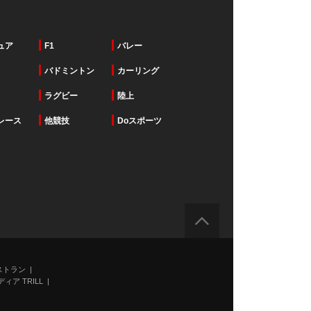
ュア
F1
バレー
バドミントン
カーリング
ラグビー
陸上
レース
他競技
Doスポーツ
ストラン
ィア TRILL