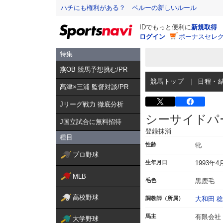
ハチにも権利がある？ ペルーの新しいルール
IDでもっと便利に
新規取得
ログイン
ボーナスセレク
特集
燕OB 競馬予想挑む/PR
競馬トップ
日程・
髙津×三浦 監督対談/PR
Jリーグ戦力 徹底分析
シーサイドパ
J国立試合に無料招待
登録抹消
種目
性齢
牝
プロ野球
生年月日
1993年4
MLB
毛色
黒鹿毛
高校野球
調教師（所属）
大和田 稔
馬主
有限会社
大学野球