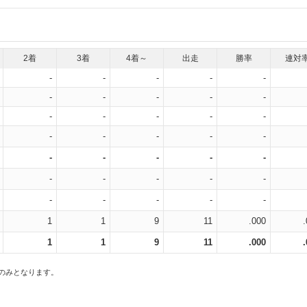
2着
3着
4着～
出走
勝率
連対
-
-
-
-
-
-
-
-
-
-
-
-
-
-
-
-
-
-
-
-
-
-
-
-
-
-
-
-
-
-
-
-
-
-
-
1
1
9
11
.000
1
1
9
11
.000
スのみとなります。