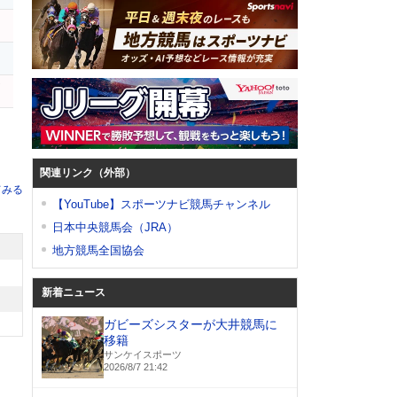
ト
ヤ
関連リンク（外部）
てみる
【YouTube】スポーツナビ競馬チャンネル
日本中央競馬会（JRA）
地方競馬全国協会
新着ニュース
ガビーズシスターが大井競馬に
移籍
サンケイスポーツ
2026/8/7 21:42