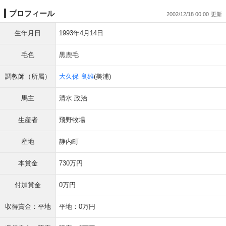
プロフィール
2002/12/18 00:00
生年月日
1993年4月14日
毛色
黒鹿毛
調教師（所属）
大久保 良雄
(美浦)
馬主
清水 政治
生産者
飛野牧場
産地
静内町
本賞金
730万円
付加賞金
0万円
収得賞金：平地
平地：0万円