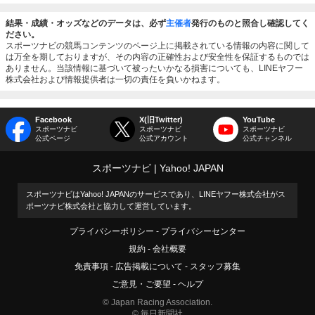
結果・成績・オッズなどのデータは、必ず
主催者
発行のものと照合し確認してく
ださい。
スポーツナビの競馬コンテンツのページ上に掲載されている情報の内容に関して
は万全を期しておりますが、その内容の正確性および安全性を保証するものでは
ありません。当該情報に基づいて被ったいかなる損害についても、LINEヤフー
株式会社および情報提供者は一切の責任を負いかねます。
Facebook
X(旧Twitter)
YouTube
スポーツナビ
スポーツナビ
スポーツナビ
公式ページ
公式アカウント
公式チャンネル
スポーツナビ
Yahoo! JAPAN
スポーツナビはYahoo! JAPANのサービスであり、LINEヤフー株式会社がス
ポーツナビ株式会社と協力して運営しています。
プライバシーポリシー
プライバシーセンター
規約
会社概要
免責事項
広告掲載について
スタッフ募集
ご意見・ご要望
ヘルプ
© Japan Racing Association.
© 毎日新聞社