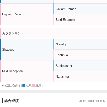
Gallant Romeo
Highest Regard
Bold Example
ガラダンサント
Nijinsky
Shadeed
Continual
Buckpasser
Mild Deception
Natashka
※性別の色分け [
:牡馬
:牝馬 ]
総合成績
2002/12/18 00:00