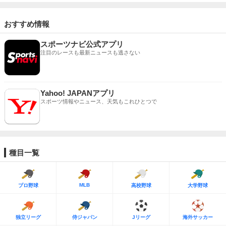
おすすめ情報
スポーツナビ公式アプリ
注目のレースも最新ニュースも逃さない
Yahoo! JAPANアプリ
スポーツ情報やニュース、天気もこれひとつで
種目一覧
MLB
プロ野球
高校野球
大学野球
独立リーグ
侍ジャパン
Jリーグ
海外サッカー