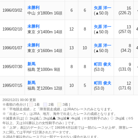
未勝利
矢原 洋一
16
1996/03/02
6
6
(226.2)
中山 ダ1800m 16頭
(▲50.0)
未勝利
矢原 洋一
13
1996/02/10
12
8
(257.0)
東京 ダ1400m 14頭
(▲50.0)
未勝利
矢原 洋一
8
1996/01/07
13
10
(34.2)
東京 ダ1600m 14頭
(▲50.0)
新馬
町田 俊夫
9
1995/07/30
8
8
(131.0)
福島 芝1000m 9頭
(53.0)
新馬
町田 俊夫
12
1995/07/15
10
5
(171.6)
福島 芝1200m 12頭
(53.0)
2002/12/21 00:00 更新
※着順の色分け [
:1着
:2着
:3着 ]
※「平地競走成績」と「障害競走成績」はJRAのレースのみとなります。
※「出走レース」はJRA、地方、海外で出走したレースの成績となります。
※減量表示は[
:1kg減
:2kg減
:3kg減
:4kg減（※女性騎手のみ）
:2kg減（※5
年以上、又は101勝以上の女性騎手のみ）] です。
※「上3F」表記のデータについて 1993年4月以前では一部のレースが上4F、障害レー
スに関しては平均Fで計測されたデータです。
※JRA主催以外のレースでは一部データがない場合があります。