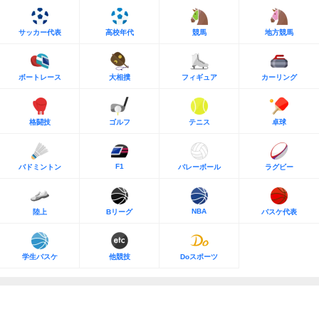
サッカー代表
高校年代
競馬
地方競馬
ボートレース
大相撲
フィギュア
カーリング
格闘技
ゴルフ
テニス
卓球
F1
バドミントン
バレーボール
ラグビー
NBA
陸上
Bリーグ
バスケ代表
学生バスケ
他競技
Doスポーツ