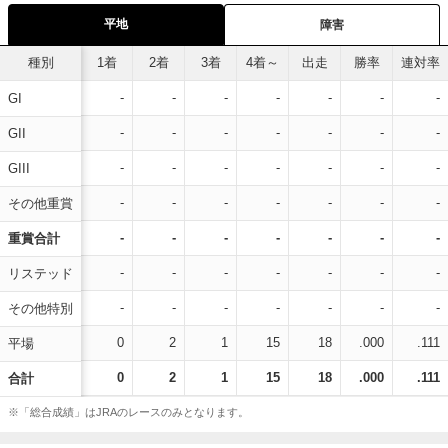
平地
障害
種別
1着
2着
3着
4着～
出走
勝率
連対率
-
-
-
-
-
-
-
GI
-
-
-
-
-
-
-
GII
-
-
-
-
-
-
-
GIII
-
-
-
-
-
-
-
その他重賞
-
-
-
-
-
-
-
重賞合計
-
-
-
-
-
-
-
リステッド
-
-
-
-
-
-
-
その他特別
0
2
1
15
18
.000
.111
平場
0
2
1
15
18
.000
.111
合計
※「総合成績」はJRAのレースのみとなります。