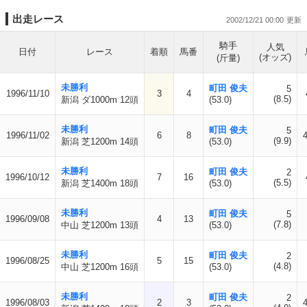
出走レース
2002/12/21 00:00
騎手
人気
日付
レース
着順
馬番
(オッズ)
(斤量)
未勝利
町田 俊夫
5
1996/11/10
3
4
(8.5)
新潟 ダ1000m 12頭
(53.0)
未勝利
町田 俊夫
5
1996/11/02
6
8
(9.9)
新潟 芝1200m 14頭
(53.0)
未勝利
町田 俊夫
2
1996/10/12
7
16
(5.5)
新潟 芝1400m 18頭
(53.0)
未勝利
町田 俊夫
5
1996/09/08
4
13
(7.8)
中山 芝1200m 13頭
(53.0)
未勝利
町田 俊夫
2
1996/08/25
5
15
(4.8)
中山 芝1200m 16頭
(53.0)
未勝利
町田 俊夫
2
1996/08/03
2
3