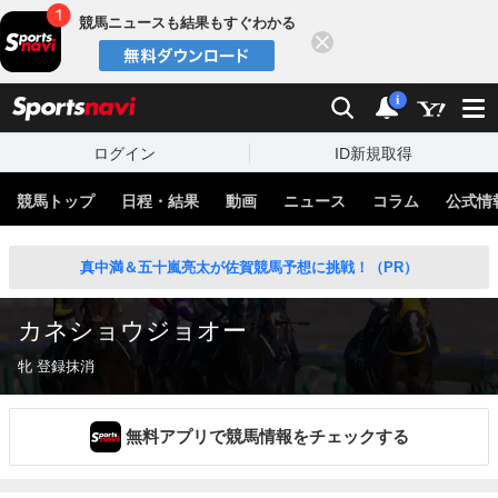
競馬ニュースも結果もすぐわかる
閉じる
スポーツナビ
検索
通知
i
ログイン
ID新規取得
競馬トップ
日程・結果
動画
ニュース
コラム
公式情
真中満＆五十嵐亮太が佐賀競馬予想に挑戦！（PR）
カネショウジョオー
牝 登録抹消
無料アプリで競馬情報をチェックする