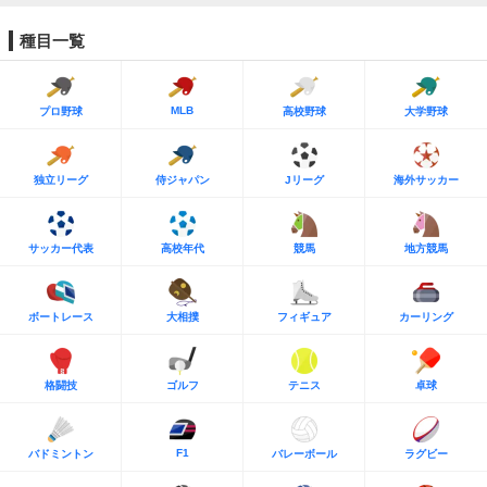
種目一覧
MLB
プロ野球
高校野球
大学野球
独立リーグ
侍ジャパン
Jリーグ
海外サッカー
サッカー代表
高校年代
競馬
地方競馬
ボートレース
大相撲
フィギュア
カーリング
格闘技
ゴルフ
テニス
卓球
F1
バドミントン
バレーボール
ラグビー