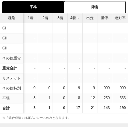
平地
障害
種別
1着
2着
3着
4着～
出走
勝率
連対率
-
-
-
-
-
-
-
GI
-
-
-
-
-
-
-
GII
-
-
-
-
-
-
-
GIII
-
-
-
-
-
-
-
その他重賞
-
-
-
-
-
-
-
重賞合計
-
-
-
-
-
-
-
リステッド
0
0
0
9
9
.000
.000
その他特別
3
1
0
8
12
.250
.333
平場
3
1
0
17
21
.143
.190
合計
※「総合成績」はJRAのレースのみとなります。