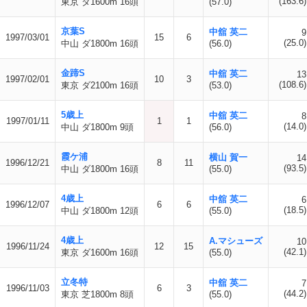
(163.6)
東京 ダ1600m 16頭
(57.0)
京葉S
中舘 英二
9
1997/03/01
15
6
(25.0)
中山 ダ1800m 16頭
(56.0)
金蹄S
中舘 英二
13
1997/02/01
10
3
(108.6)
東京 ダ2100m 16頭
(53.0)
5歳上
中舘 英二
8
1997/01/11
1
1
(14.0)
中山 ダ1800m 9頭
(56.0)
霞ケ浦
横山 賀一
14
1996/12/21
8
11
(93.5)
中山 ダ1800m 16頭
(55.0)
4歳上
中舘 英二
6
1996/12/07
6
6
(18.5)
中山 ダ1800m 12頭
(55.0)
4歳上
A.マシューズ
10
1996/11/24
12
15
(42.1)
東京 ダ1600m 16頭
(55.0)
立冬特
中舘 英二
7
1996/11/03
6
3
(44.2)
東京 芝1800m 8頭
(55.0)