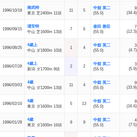
南武特
中舘 英二
9
1996/10/19
11
5
(34.4)
東京 芝2400m 11頭
(55.0)
浦安特
柴田 善臣
7
1996/09/15
7
6
(12.3)
中山 芝1600m 13頭
(55.0)
4歳上
中舘 英二
3
1996/08/25
1
4
(4.7)
中山 ダ1800m 10頭
(55.0)
4歳上
中舘 英二
3
1996/07/28
2
2
(5.9)
新潟 ダ1700m 9頭
(55.0)
4歳
中舘 英二
9
1996/03/03
11
4
(33.9)
中山 ダ1200m 13頭
(55.0)
4歳
中舘 英二
9
1996/02/10
5
13
(16.6)
東京 ダ1600m 13頭
(55.0)
4歳
中舘 英二
4
1996/01/28
9
9
(7.5)
東京 ダ1600m 16頭
(55.0)