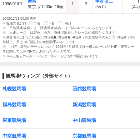
新馬
中舘 英二
1
1996/01/07
1
3
(2.3)
東京 ダ1200m 16頭
(55.0)
2002/12/21 00:00 更新
※着順の色分け [
:1着
:2着
:3着 ]
※「平地競走成績」と「障害競走成績」はJRAのレースのみとなります。
※「出走レース」はJRA、地方、海外で出走したレースの成績となります。
※減量表示は[
:1kg減
:2kg減
:3kg減
:4kg減（※女性騎手のみ）
:2kg減（※5
年以上、又は101勝以上の女性騎手のみ）] です。
※「上3F」表記のデータについて 1993年4月以前では一部のレースが上4F、障害レー
スに関しては平均Fで計測されたデータです。
※JRA主催以外のレースでは一部データがない場合があります。
競馬場/ウィンズ（外部サイト）
札幌競馬場
函館競馬場
福島競馬場
新潟競馬場
東京競馬場
中山競馬場
中京競馬場
京都競馬場