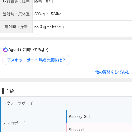
収得賞金：障害
障害：0万円
連対時：馬体重
508kg 〜 524kg
連対時：斤量
55.0kg 〜 56.0kg
Agent i に聞いてみよう
アスキットボーイ 馬名の意味は？
他の質問をしてみる
血統
トウシヨウボーイ
Princely Gift
テスコボーイ
Suncourt