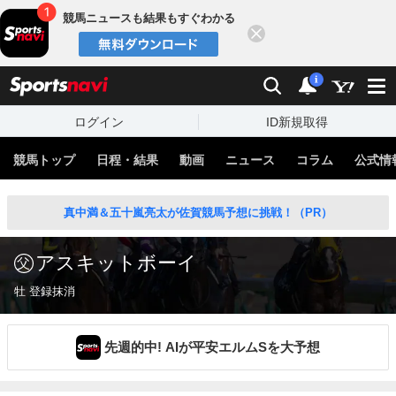
競馬ニュースも結果もすぐわかる
閉じる
スポーツナビ
検索
通知
i
ログイン
ID新規取得
競馬トップ
日程・結果
動画
ニュース
コラム
公式情
真中満＆五十嵐亮太が佐賀競馬予想に挑戦！（PR）
アスキットボーイ
牡 登録抹消
先週的中! AIが平安エルムSを大予想