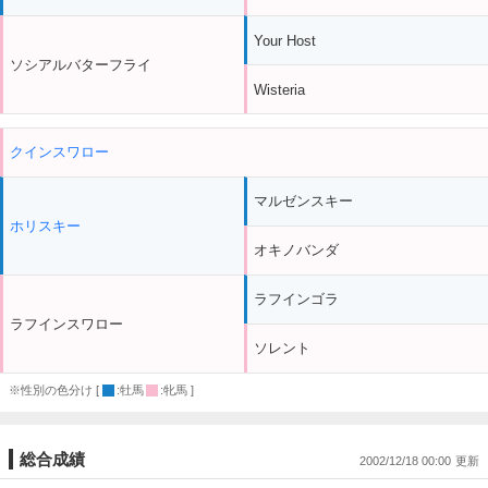
Your Host
ソシアルバターフライ
Wisteria
クインスワロー
マルゼンスキー
ホリスキー
オキノバンダ
ラフインゴラ
ラフインスワロー
ソレント
※性別の色分け [
:牡馬
:牝馬 ]
総合成績
2002/12/18 00:00