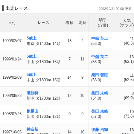
出走レース
2002/12/21 00:00
騎手
人気
日付
レース
着順
馬番
(オッズ)
(斤量)
5歳上
中舘 英二
11
1999/02/07
13
2
(40.3)
東京 ダ1400m 14頭
(56.0)
5歳上
中舘 英二
13
1999/01/24
7
11
(62.1)
中山 ダ1800m 16頭
(56.0)
5歳上
柴田 善臣
11
1999/01/09
14
9
(52.5)
中山 ダ1800m 16頭
(56.0)
瀬波特
柴田 未崎
8
1998/08/23
12
10
(69.9)
新潟 ダ1700m 12頭
(54.0)
麒麟山
柴田 未崎
10
1998/07/26
9
9
(73.8)
新潟 ダ1700m 12頭
(57.0)
神奈新
後藤 浩輝
13
1997/10/05
14
16