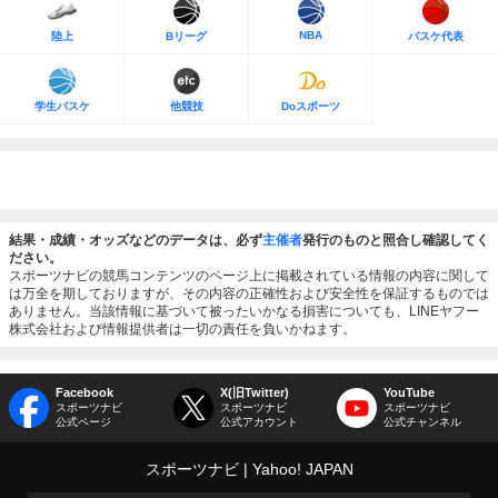
NBA
陸上
Bリーグ
バスケ代表
学生バスケ
他競技
Doスポーツ
結果・成績・オッズなどのデータは、必ず
主催者
発行のものと照合し確認してく
ださい。
スポーツナビの競馬コンテンツのページ上に掲載されている情報の内容に関して
は万全を期しておりますが、その内容の正確性および安全性を保証するものでは
ありません。当該情報に基づいて被ったいかなる損害についても、LINEヤフー
株式会社および情報提供者は一切の責任を負いかねます。
Facebook
X(旧Twitter)
YouTube
スポーツナビ
スポーツナビ
スポーツナビ
公式ページ
公式アカウント
公式チャンネル
スポーツナビ
Yahoo! JAPAN