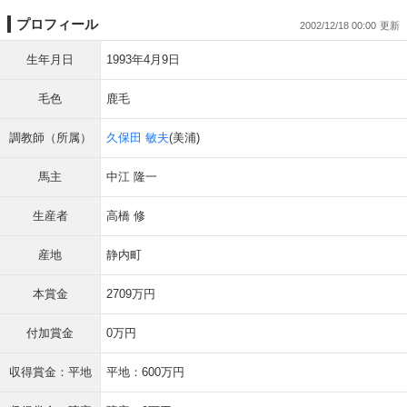
プロフィール
2002/12/18 00:00
生年月日
1993年4月9日
毛色
鹿毛
調教師（所属）
久保田 敏夫
(美浦)
馬主
中江 隆一
生産者
高橋 修
産地
静内町
本賞金
2709万円
付加賞金
0万円
収得賞金：平地
平地：600万円