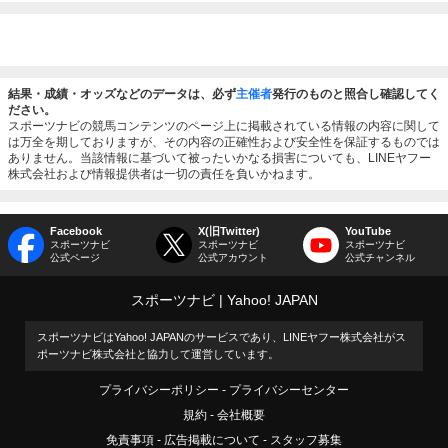
結果・成績・オッズなどのデータは、必ず
主催者
発行のものと照合し確認してく
ださい。
スポーツナビの競馬コンテンツのページ上に掲載されている情報の内容に関して
は万全を期しておりますが、その内容の正確性および安全性を保証するものでは
ありません。当該情報に基づいて被ったいかなる損害についても、LINEヤフー
株式会社および情報提供者は一切の責任を負いかねます。
Facebook
X(旧Twitter)
YouTube
スポーツナビ
スポーツナビ
スポーツナビ
公式ページ
公式アカウント
公式チャンネル
スポーツナビ
Yahoo! JAPAN
スポーツナビはYahoo! JAPANのサービスであり、LINEヤフー株式会社がス
ポーツナビ株式会社と協力して運営しています。
プライバシーポリシー
プライバシーセンター
規約
会社概要
免責事項
広告掲載について
スタッフ募集