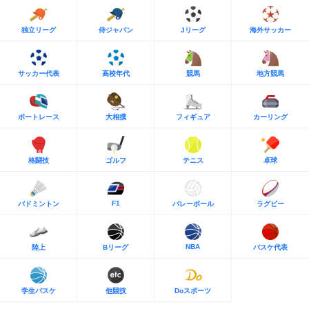
独立リーグ
侍ジャパン
Jリーグ
海外サッカー
サッカー代表
高校年代
競馬
地方競馬
ボートレース
大相撲
フィギュア
カーリング
格闘技
ゴルフ
テニス
卓球
F1
バドミントン
バレーボール
ラグビー
NBA
陸上
Bリーグ
バスケ代表
学生バスケ
他競技
Doスポーツ