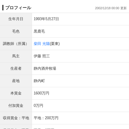
プロフィール
2002/12/18 00:00
生年月日
1993年5月27日
毛色
黒鹿毛
調教師（所属）
柴田 光陽
(栗東)
馬主
伊藤 照三
生産者
静内酒井牧場
産地
静内町
本賞金
1600万円
付加賞金
0万円
収得賞金：平地
平地：200万円