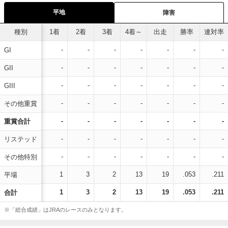
平地
障害
種別
1着
2着
3着
4着～
出走
勝率
連対率
-
-
-
-
-
-
-
GI
-
-
-
-
-
-
-
GII
-
-
-
-
-
-
-
GIII
-
-
-
-
-
-
-
その他重賞
-
-
-
-
-
-
-
重賞合計
-
-
-
-
-
-
-
リステッド
-
-
-
-
-
-
-
その他特別
1
3
2
13
19
.053
.211
平場
1
3
2
13
19
.053
.211
合計
※「総合成績」はJRAのレースのみとなります。