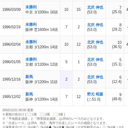
未勝利
北沢 伸也
7
1996/03/09
10
15
(25.0)
中京 ダ1000m 16頭
(53.0)
未勝利
北沢 伸也
8
1996/02/24
7
2
(29.2)
阪神 芝1600m 14頭
(53.0)
未勝利
北沢 伸也
10
1996/02/04
10
12
(36.5)
京都 ダ1200m 14頭
(53.0)
未勝利
北沢 伸也
5
1996/01/05
5
1
(15.1)
京都 ダ1200m 12頭
(53.0)
新馬
北沢 伸也
6
1995/12/16
2
2
(12.4)
阪神 ダ1200m 11頭
(53.0)
新馬
野元 昭嘉
9
1995/12/02
7
12
(49.8)
阪神 ダ1200m 14頭
(△51.0)
2002/12/21 00:00 更新
※着順の色分け [
:1着
:2着
:3着 ]
※「平地競走成績」と「障害競走成績」はJRAのレースのみとなります。
※「出走レース」はJRA、地方、海外で出走したレースの成績となります。
※減量表示は[
:1kg減
:2kg減
:3kg減
:4kg減（※女性騎手のみ）
:2kg減（※5