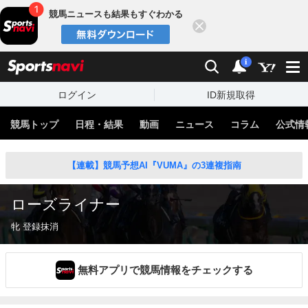
競馬ニュースも結果もすぐわかる
閉じる
スポーツナビ
検索
通知
i
ログイン
ID新規取得
競馬トップ
日程・結果
動画
ニュース
コラム
公式情
【連載】競馬予想AI『VUMA』の3連複指南
ローズライナー
牝 登録抹消
無料アプリで競馬情報をチェックする