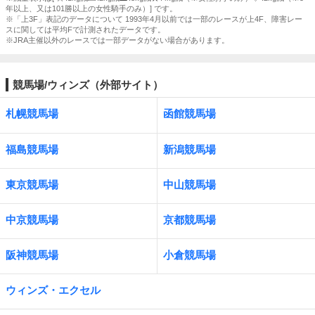
年以上、又は101勝以上の女性騎手のみ）] です。
※「上3F」表記のデータについて 1993年4月以前では一部のレースが上4F、障害レー
スに関しては平均Fで計測されたデータです。
※JRA主催以外のレースでは一部データがない場合があります。
競馬場/ウィンズ（外部サイト）
札幌競馬場
函館競馬場
福島競馬場
新潟競馬場
東京競馬場
中山競馬場
中京競馬場
京都競馬場
阪神競馬場
小倉競馬場
ウィンズ・エクセル