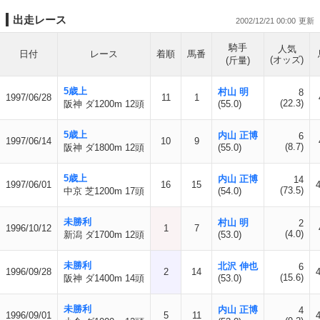
出走レース
2002/12/21 00:00
騎手
人気
日付
レース
着順
馬番
(オッズ)
(斤量)
5歳上
村山 明
8
1997/06/28
11
1
(22.3)
阪神 ダ1200m 12頭
(55.0)
5歳上
内山 正博
6
1997/06/14
10
9
(8.7)
阪神 ダ1800m 12頭
(55.0)
5歳上
内山 正博
14
1997/06/01
16
15
(73.5)
中京 芝1200m 17頭
(54.0)
未勝利
村山 明
2
1996/10/12
1
7
(4.0)
新潟 ダ1700m 12頭
(53.0)
未勝利
北沢 伸也
6
1996/09/28
2
14
(15.6)
阪神 ダ1400m 14頭
(53.0)
未勝利
内山 正博
4
1996/09/01
5
11