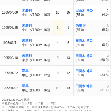
未勝利
田面木 博公
2
1995/04/09
10
15
(4.0)
中山 ダ1200m 16頭
(55.0)
未勝利
的場 均
3
1995/03/25
3
1
(8.1)
中山 ダ1200m 16頭
(55.0)
未勝利
田面木 博公
5
1995/03/11
4
6
(8.1)
中山 ダ1200m 16頭
(55.0)
未勝利
田面木 博公
9
1995/02/18
9
13
(60.9)
東京 ダ1600m 16頭
(55.0)
新馬
田面木 博公
6
1995/01/22
8
12
(33.8)
中山 ダ1800m 12頭
(55.0)
新馬
田面木 博公
8
1995/01/07
13
13
(31.1)
中山 芝1600m 16頭
(55.0)
2002/12/21 00:00 更新
※着順の色分け [
:1着
:2着
:3着 ]
※「平地競走成績」と「障害競走成績」はJRAのレースのみとなります。
※「出走レース」はJRA、地方、海外で出走したレースの成績となります。