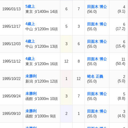
5歳上
田面木 博公
4
1996/01/13
6
7
(9.1)
東京 ダ1400m 14頭
(56.0)
4歳上
田面木 博公
6
1995/12/17
5
3
(17.2)
中山 ダ1200m 16頭
(55.0)
4歳上
田面木 博公
6
1995/12/03
3
6
(15.4)
中山 ダ1200m 13頭
(55.0)
4歳上
田面木 博公
11
1995/11/12
12
8
(50.4)
東京 ダ1200m 16頭
(55.0)
未勝利
蛯名 正義
2
1995/10/22
1
12
(5.0)
新潟 ダ1200m 12頭
(55.0)
未勝利
田面木 博公
5
1995/09/24
3
7
(8.8)
函館 ダ1000m 10頭
(55.0)
未勝利
田面木 博公
3
1995/09/10
2
1
(4.5)
函館 ダ1000m 9頭
(55.0)