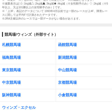
※減量表示は[
:1kg減
:2kg減
:3kg減
:4kg減（※女性騎手のみ）
:2kg減（※5
年以上、又は101勝以上の女性騎手のみ）] です。
※「上3F」表記のデータについて 1993年4月以前では一部のレースが上4F、障害レー
スに関しては平均Fで計測されたデータです。
※JRA主催以外のレースでは一部データがない場合があります。
競馬場/ウィンズ（外部サイト）
札幌競馬場
函館競馬場
福島競馬場
新潟競馬場
東京競馬場
中山競馬場
中京競馬場
京都競馬場
阪神競馬場
小倉競馬場
ウィンズ・エクセル