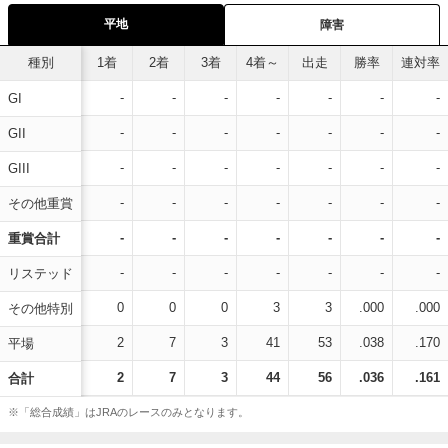
平地
障害
種別
1着
2着
3着
4着～
出走
勝率
連対率
-
-
-
-
-
-
-
GI
-
-
-
-
-
-
-
GII
-
-
-
-
-
-
-
GIII
-
-
-
-
-
-
-
その他重賞
-
-
-
-
-
-
-
重賞合計
-
-
-
-
-
-
-
リステッド
0
0
0
3
3
.000
.000
その他特別
2
7
3
41
53
.038
.170
平場
2
7
3
44
56
.036
.161
合計
※「総合成績」はJRAのレースのみとなります。