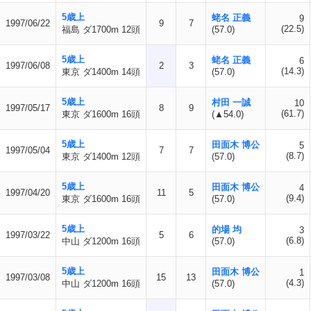
5歳上
蛯名 正義
9
1997/06/22
9
7
(22.5)
福島 ダ1700m 12頭
(57.0)
5歳上
蛯名 正義
6
1997/06/08
2
3
(14.3)
東京 ダ1400m 14頭
(57.0)
5歳上
村田 一誠
10
1997/05/17
8
9
(61.7)
東京 ダ1600m 16頭
(▲54.0)
5歳上
田面木 博公
5
1997/05/04
7
7
(8.7)
東京 ダ1400m 12頭
(57.0)
5歳上
田面木 博公
4
1997/04/20
11
5
(9.4)
東京 ダ1600m 16頭
(57.0)
5歳上
的場 均
3
1997/03/22
5
6
(6.8)
中山 ダ1200m 16頭
(57.0)
5歳上
田面木 博公
1
1997/03/08
15
13
(4.3)
中山 ダ1200m 16頭
(57.0)