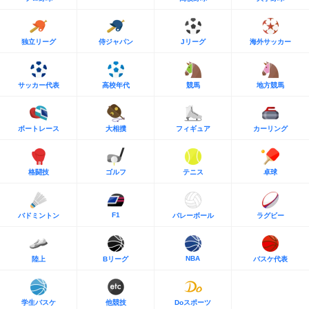
独立リーグ
侍ジャパン
Jリーグ
海外サッカー
サッカー代表
高校年代
競馬
地方競馬
ボートレース
大相撲
フィギュア
カーリング
格闘技
ゴルフ
テニス
卓球
F1
バドミントン
バレーボール
ラグビー
NBA
陸上
Bリーグ
バスケ代表
学生バスケ
他競技
Doスポーツ