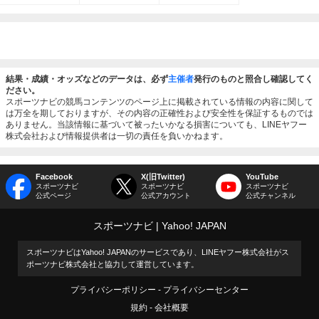
結果・成績・オッズなどのデータは、必ず
主催者
発行のものと照合し確認してく
ださい。
スポーツナビの競馬コンテンツのページ上に掲載されている情報の内容に関して
は万全を期しておりますが、その内容の正確性および安全性を保証するものでは
ありません。当該情報に基づいて被ったいかなる損害についても、LINEヤフー
株式会社および情報提供者は一切の責任を負いかねます。
Facebook
X(旧Twitter)
YouTube
スポーツナビ
スポーツナビ
スポーツナビ
公式ページ
公式アカウント
公式チャンネル
スポーツナビ
Yahoo! JAPAN
スポーツナビはYahoo! JAPANのサービスであり、LINEヤフー株式会社がス
ポーツナビ株式会社と協力して運営しています。
プライバシーポリシー
プライバシーセンター
規約
会社概要