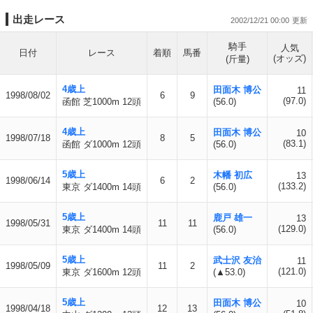
出走レース
2002/12/21 00:00
騎手
人気
日付
レース
着順
馬番
(オッズ)
(斤量)
4歳上
田面木 博公
11
1998/08/02
6
9
(97.0)
函館 芝1000m 12頭
(56.0)
4歳上
田面木 博公
10
1998/07/18
8
5
(83.1)
函館 ダ1000m 12頭
(56.0)
5歳上
木幡 初広
13
1998/06/14
6
2
(133.2)
東京 ダ1400m 14頭
(56.0)
5歳上
鹿戸 雄一
13
1998/05/31
11
11
(129.0)
東京 ダ1400m 14頭
(56.0)
5歳上
武士沢 友治
11
1998/05/09
11
2
(121.0)
東京 ダ1600m 12頭
(▲53.0)
5歳上
田面木 博公
10
1998/04/18
12
13