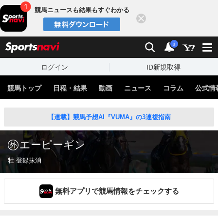
競馬ニュースも結果もすぐわかる
閉じる
スポーツナビ
検索
通知
i
ログイン
ID新規取得
競馬トップ
日程・結果
動画
ニュース
コラム
公式情
【連載】競馬予想AI『VUMA』の3連複指南
エーピーギン
牡 登録抹消
無料アプリで競馬情報をチェックする