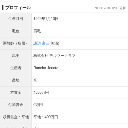
プロフィール
2002/12/18 00:00
生年月日
1992年1月10日
毛色
鹿毛
調教師（所属）
諏訪 富三
(美浦)
馬主
株式会社 デルマークラブ
生産者
Rancho Jonata
産地
米
本賞金
4535万円
付加賞金
0万円
収得賞金：平地
平地：400万円