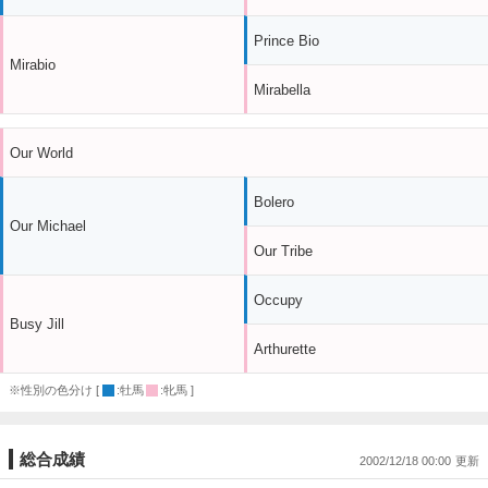
Prince Bio
Mirabio
Mirabella
Our World
Bolero
Our Michael
Our Tribe
Occupy
Busy Jill
Arthurette
※性別の色分け [
:牡馬
:牝馬 ]
総合成績
2002/12/18 00:00