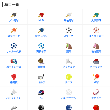
種目一覧
MLB
プロ野球
高校野球
大学野球
独立リーグ
侍ジャパン
Jリーグ
海外サッカー
サッカー代表
高校年代
競馬
地方競馬
ボートレース
大相撲
フィギュア
カーリング
格闘技
ゴルフ
テニス
卓球
F1
バドミントン
バレーボール
ラグビー