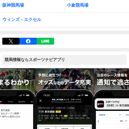
阪神競馬場
小倉競馬場
ウィンズ・エクセル
競馬情報ならスポーツナビアプリ