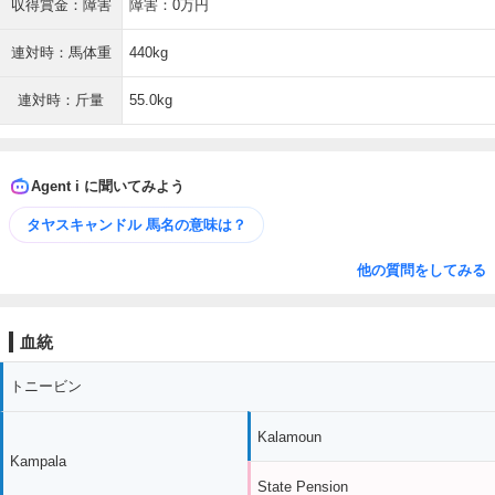
収得賞金：障害
障害：0万円
連対時：馬体重
440kg
連対時：斤量
55.0kg
Agent i に聞いてみよう
タヤスキャンドル 馬名の意味は？
他の質問をしてみる
血統
トニービン
Kalamoun
Kampala
State Pension