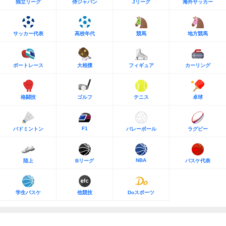
独立リーグ
侍ジャパン
Jリーグ
海外サッカー
サッカー代表
高校年代
競馬
地方競馬
ボートレース
大相撲
フィギュア
カーリング
格闘技
ゴルフ
テニス
卓球
F1
バドミントン
バレーボール
ラグビー
NBA
陸上
Bリーグ
バスケ代表
学生バスケ
他競技
Doスポーツ