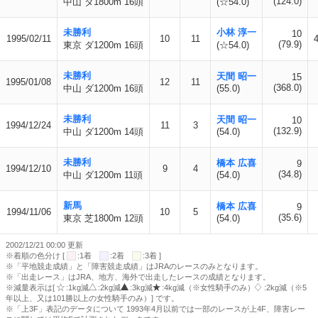
(124.0)
中山 ダ1800m 16頭
(☆54.0)
未勝利
小林 淳一
10
1995/02/11
10
11
4
(79.9)
東京 ダ1200m 16頭
(☆54.0)
未勝利
天間 昭一
15
1995/01/08
12
11
(368.0)
中山 ダ1200m 16頭
(55.0)
未勝利
天間 昭一
10
1994/12/24
11
3
(132.9)
中山 ダ1200m 14頭
(54.0)
未勝利
橋本 広喜
9
1994/12/10
9
4
(34.8)
中山 ダ1200m 11頭
(54.0)
新馬
橋本 広喜
9
1994/11/06
10
5
(35.6)
東京 芝1800m 12頭
(54.0)
2002/12/21 00:00 更新
※着順の色分け [
:1着
:2着
:3着 ]
※「平地競走成績」と「障害競走成績」はJRAのレースのみとなります。
※「出走レース」はJRA、地方、海外で出走したレースの成績となります。
※減量表示は[
:1kg減
:2kg減
:3kg減
:4kg減（※女性騎手のみ）
:2kg減（※5
年以上、又は101勝以上の女性騎手のみ）] です。
※「上3F」表記のデータについて 1993年4月以前では一部のレースが上4F、障害レー