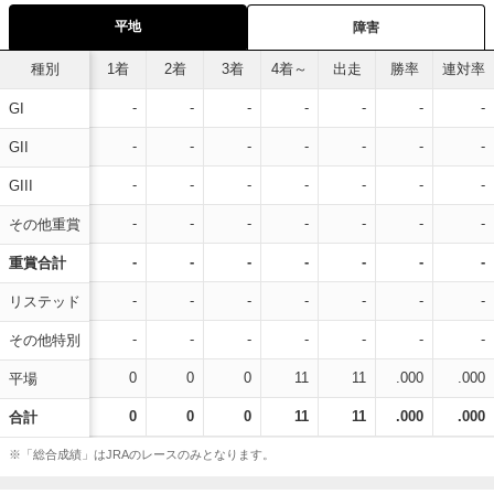
平地
障害
種別
1着
2着
3着
4着～
出走
勝率
連対率
-
-
-
-
-
-
-
GI
-
-
-
-
-
-
-
GII
-
-
-
-
-
-
-
GIII
-
-
-
-
-
-
-
その他重賞
-
-
-
-
-
-
-
重賞合計
-
-
-
-
-
-
-
リステッド
-
-
-
-
-
-
-
その他特別
0
0
0
11
11
.000
.000
平場
0
0
0
11
11
.000
.000
合計
※「総合成績」はJRAのレースのみとなります。