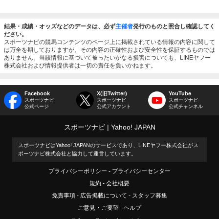
結果・成績・オッズなどのデータは、必ず
主催者
発行のものと照合し確認してく
ださい。
スポーツナビの競馬コンテンツのページ上に掲載されている情報の内容に関して
は万全を期しておりますが、その内容の正確性および安全性を保証するものでは
ありません。当該情報に基づいて被ったいかなる損害についても、LINEヤフー
株式会社および情報提供者は一切の責任を負いかねます。
Facebook
X(旧Twitter)
YouTube
スポーツナビ
スポーツナビ
スポーツナビ
公式ページ
公式アカウント
公式チャンネル
スポーツナビ
Yahoo! JAPAN
スポーツナビはYahoo! JAPANのサービスであり、LINEヤフー株式会社がス
ポーツナビ株式会社と協力して運営しています。
プライバシーポリシー
プライバシーセンター
規約
会社概要
免責事項
広告掲載について
スタッフ募集
ご意見・ご要望
ヘルプ