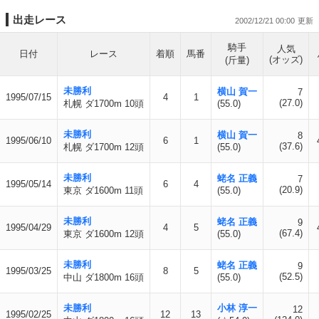
出走レース
2002/12/21 00:00
騎手
人気
日付
レース
着順
馬番
(オッズ)
(斤量)
未勝利
横山 賀一
7
1995/07/15
4
1
(27.0)
札幌 ダ1700m 10頭
(55.0)
未勝利
横山 賀一
8
1995/06/10
6
1
(37.6)
札幌 ダ1700m 12頭
(55.0)
未勝利
蛯名 正義
7
1995/05/14
6
4
(20.9)
東京 ダ1600m 11頭
(55.0)
未勝利
蛯名 正義
9
1995/04/29
4
5
(67.4)
東京 ダ1600m 12頭
(55.0)
未勝利
蛯名 正義
9
1995/03/25
8
5
(52.5)
中山 ダ1800m 16頭
(55.0)
未勝利
小林 淳一
12
1995/02/25
12
13