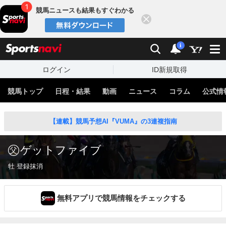
競馬ニュースも結果もすぐわかる
閉じる
スポーツナビ
検索
通知
i
ログイン
ID新規取得
競馬トップ
日程・結果
動画
ニュース
コラム
公式情
【連載】競馬予想AI『VUMA』の3連複指南
ゲットファイブ
牡 登録抹消
無料アプリで競馬情報をチェックする