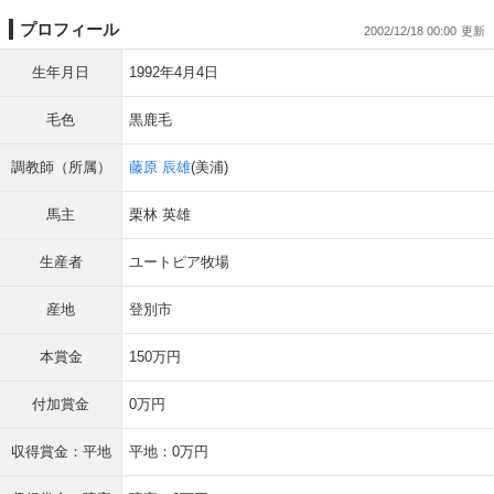
プロフィール
2002/12/18 00:00
生年月日
1992年4月4日
毛色
黒鹿毛
調教師（所属）
藤原 辰雄
(美浦)
馬主
栗林 英雄
生産者
ユートピア牧場
産地
登別市
本賞金
150万円
付加賞金
0万円
収得賞金：平地
平地：0万円