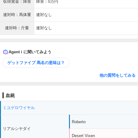
収得賞金：障害
障害：0万円
連対時：馬体重
連対なし
連対時：斤量
連対なし
Agent i に聞いてみよう
ゲットファイブ 馬名の意味は？
他の質問をしてみる
血統
ミユゲロワイヤル
Roberto
リアルシヤダイ
Desert Vixen