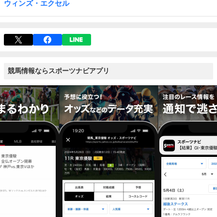
ウィンズ・エクセル
競馬情報ならスポーツナビアプリ