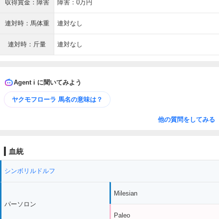
収得賞金：障害
障害：0万円
連対時：馬体重
連対なし
連対時：斤量
連対なし
Agent i に聞いてみよう
ヤクモフローラ 馬名の意味は？
他の質問をしてみる
血統
シンボリルドルフ
Milesian
パーソロン
Paleo