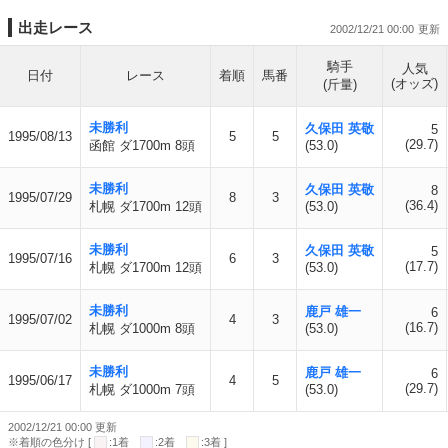
出走レース
2002/12/21 00:00
騎手
人気
日付
レース
着順
馬番
(オッズ)
(斤量)
未勝利
久保田 英敬
5
1995/08/13
5
5
(29.7)
函館 ダ1700m 8頭
(53.0)
未勝利
久保田 英敬
8
1995/07/29
8
3
(36.4)
札幌 ダ1700m 12頭
(53.0)
未勝利
久保田 英敬
5
1995/07/16
6
3
(17.7)
札幌 ダ1700m 12頭
(53.0)
未勝利
鹿戸 雄一
6
1995/07/02
4
3
(16.7)
札幌 ダ1000m 8頭
(53.0)
未勝利
鹿戸 雄一
6
1995/06/17
4
5
(29.7)
札幌 ダ1000m 7頭
(53.0)
2002/12/21 00:00 更新
※着順の色分け [
:1着
:2着
:3着 ]