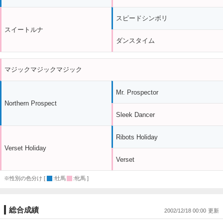
スピードシンボリ
スイートルナ
ダンスタイム
マジックマジックマジック
Mr. Prospector
Northern Prospect
Sleek Dancer
Ribots Holiday
Verset Holiday
Verset
※性別の色分け [
:牡馬
:牝馬 ]
総合成績
2002/12/18 00:00