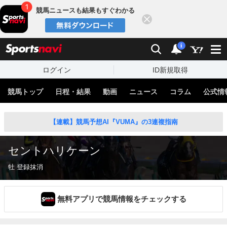
競馬ニュースも結果もすぐわかる
閉じる
スポーツナビ
検索
通知
i
ログイン
ID新規取得
競馬トップ
日程・結果
動画
ニュース
コラム
公式情
【連載】競馬予想AI『VUMA』の3連複指南
セントハリケーン
牡 登録抹消
無料アプリで競馬情報をチェックする