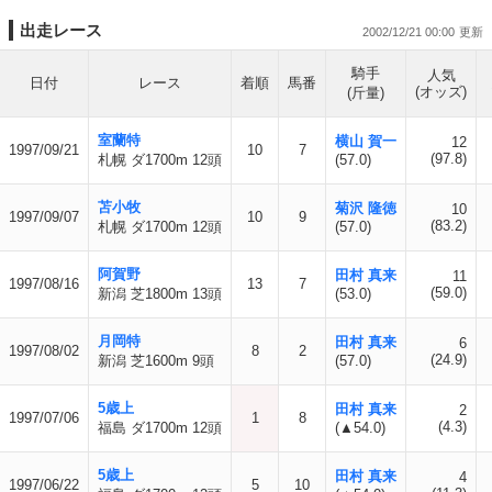
出走レース
2002/12/21 00:00
騎手
人気
日付
レース
着順
馬番
(オッズ)
(斤量)
室蘭特
横山 賀一
12
1997/09/21
10
7
(97.8)
札幌 ダ1700m 12頭
(57.0)
苫小牧
菊沢 隆徳
10
1997/09/07
10
9
(83.2)
札幌 ダ1700m 12頭
(57.0)
阿賀野
田村 真来
11
1997/08/16
13
7
(59.0)
新潟 芝1800m 13頭
(53.0)
月岡特
田村 真来
6
1997/08/02
8
2
(24.9)
新潟 芝1600m 9頭
(57.0)
5歳上
田村 真来
2
1997/07/06
1
8
(4.3)
福島 ダ1700m 12頭
(▲54.0)
5歳上
田村 真来
4
1997/06/22
5
10