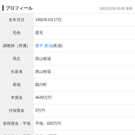
プロフィール
2002/12/18 00:00
生年月日
1992年4月17日
毛色
栗毛
調教師（所属）
奥平 真治
(美浦)
馬主
西山牧場
生産者
西山牧場
産地
鵡川町
本賞金
4649万円
付加賞金
0万円
収得賞金：平地
平地：600万円