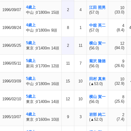
4歳上
江田 照男
10
1996/09/07
2
4
(33.0)
中山 ダ1800m 15頭
(57.0)
4歳上
中舘 英二
4
1996/08/24
8
1
(8.4)
中山 ダ1800m 9頭
(57.0)
5歳上
横山 賀一
12
1996/05/25
2
11
(94.0)
東京 ダ1400m 14頭
(56.0)
5歳上
菊沢 隆徳
9
1996/05/11
11
7
(26.6)
新潟 ダ1700m 12頭
(56.0)
5歳上
田村 真来
10
1996/03/09
15
10
(32.9)
中山 ダ1800m 16頭
(▲53.0)
5歳上
横山 賀一
8
1996/02/10
12
10
(25.6)
東京 ダ1400m 14頭
(56.0)
4歳上
岩部 純二
2
1995/10/07
9
3
(7.4)
東京 ダ1600m 10頭
(▲52.0)