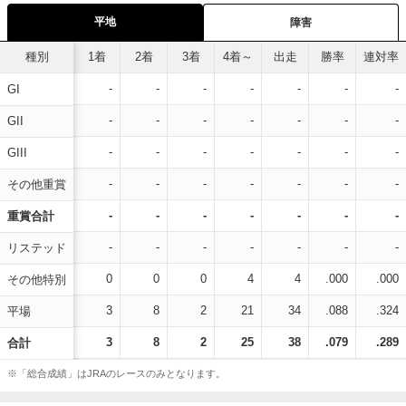
平地
障害
種別
1着
2着
3着
4着～
出走
勝率
連対率
-
-
-
-
-
-
-
GI
-
-
-
-
-
-
-
GII
-
-
-
-
-
-
-
GIII
-
-
-
-
-
-
-
その他重賞
-
-
-
-
-
-
-
重賞合計
-
-
-
-
-
-
-
リステッド
0
0
0
4
4
.000
.000
その他特別
3
8
2
21
34
.088
.324
平場
3
8
2
25
38
.079
.289
合計
※「総合成績」はJRAのレースのみとなります。