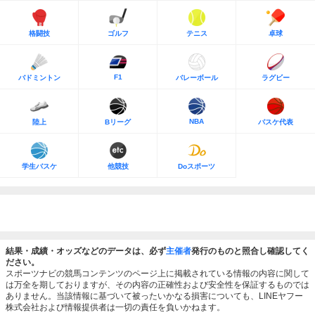
格闘技
ゴルフ
テニス
卓球
F1
バドミントン
バレーボール
ラグビー
NBA
陸上
Bリーグ
バスケ代表
学生バスケ
他競技
Doスポーツ
結果・成績・オッズなどのデータは、必ず
主催者
発行のものと照合し確認してく
ださい。
スポーツナビの競馬コンテンツのページ上に掲載されている情報の内容に関して
は万全を期しておりますが、その内容の正確性および安全性を保証するものでは
ありません。当該情報に基づいて被ったいかなる損害についても、LINEヤフー
株式会社および情報提供者は一切の責任を負いかねます。