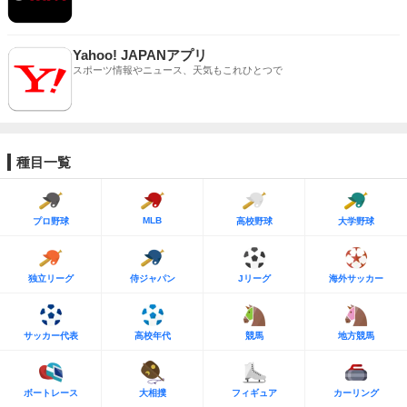
Yahoo! JAPANアプリ
スポーツ情報やニュース、天気もこれひとつで
種目一覧
MLB
プロ野球
高校野球
大学野球
独立リーグ
侍ジャパン
Jリーグ
海外サッカー
サッカー代表
高校年代
競馬
地方競馬
ボートレース
大相撲
フィギュア
カーリング