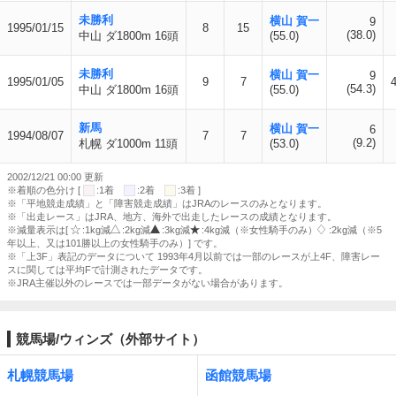
未勝利
横山 賀一
9
1995/01/15
8
15
(38.0)
中山 ダ1800m 16頭
(55.0)
未勝利
横山 賀一
9
1995/01/05
9
7
(54.3)
中山 ダ1800m 16頭
(55.0)
新馬
横山 賀一
6
1994/08/07
7
7
(9.2)
札幌 ダ1000m 11頭
(53.0)
2002/12/21 00:00 更新
※着順の色分け [
:1着
:2着
:3着 ]
※「平地競走成績」と「障害競走成績」はJRAのレースのみとなります。
※「出走レース」はJRA、地方、海外で出走したレースの成績となります。
※減量表示は[
:1kg減
:2kg減
:3kg減
:4kg減（※女性騎手のみ）
:2kg減（※5
年以上、又は101勝以上の女性騎手のみ）] です。
※「上3F」表記のデータについて 1993年4月以前では一部のレースが上4F、障害レー
スに関しては平均Fで計測されたデータです。
※JRA主催以外のレースでは一部データがない場合があります。
競馬場/ウィンズ（外部サイト）
札幌競馬場
函館競馬場