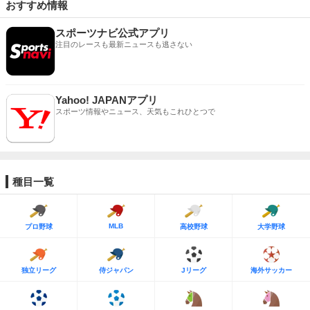
おすすめ情報
スポーツナビ公式アプリ
注目のレースも最新ニュースも逃さない
Yahoo! JAPANアプリ
スポーツ情報やニュース、天気もこれひとつで
種目一覧
MLB
プロ野球
高校野球
大学野球
独立リーグ
侍ジャパン
Jリーグ
海外サッカー