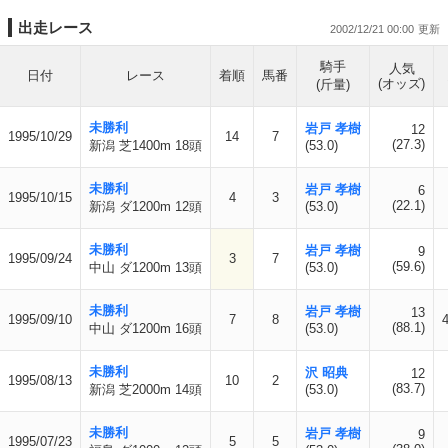
出走レース
2002/12/21 00:00
騎手
人気
日付
レース
着順
馬番
(オッズ)
(斤量)
未勝利
岩戸 孝樹
12
1995/10/29
14
7
(27.3)
新潟 芝1400m 18頭
(53.0)
未勝利
岩戸 孝樹
6
1995/10/15
4
3
(22.1)
新潟 ダ1200m 12頭
(53.0)
未勝利
岩戸 孝樹
9
1995/09/24
3
7
(59.6)
中山 ダ1200m 13頭
(53.0)
未勝利
岩戸 孝樹
13
1995/09/10
7
8
(88.1)
中山 ダ1200m 16頭
(53.0)
未勝利
沢 昭典
12
1995/08/13
10
2
(83.7)
新潟 芝2000m 14頭
(53.0)
未勝利
岩戸 孝樹
9
1995/07/23
5
5