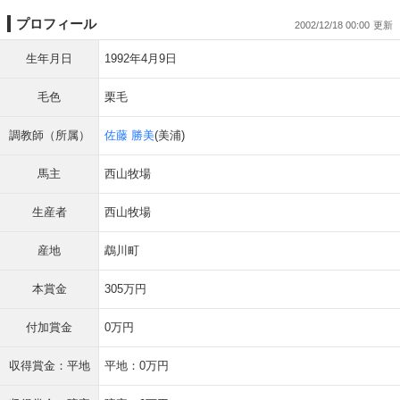
プロフィール
2002/12/18 00:00
生年月日
1992年4月9日
毛色
栗毛
調教師（所属）
佐藤 勝美
(美浦)
馬主
西山牧場
生産者
西山牧場
産地
鵡川町
本賞金
305万円
付加賞金
0万円
収得賞金：平地
平地：0万円