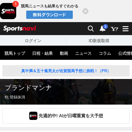
競馬ニュースも結果もすぐわかる
閉じる
スポーツナビ
検索
通知
i
ログイン
ID新規取得
競馬トップ
日程・結果
動画
ニュース
コラム
公式情
真中満＆五十嵐亮太が佐賀競馬予想に挑戦！（PR）
ブランドマンナ
牝 登録抹消
先週的中! AIが日曜重賞を大予想