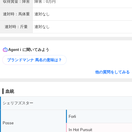
収得賞金：障害
障害：0万円
連対時：馬体重
連対なし
連対時：斤量
連対なし
Agent i に聞いてみよう
ブランドマンナ 馬名の意味は？
他の質問をしてみる
血統
シェリフズスター
Forli
Posse
In Hot Pursuit