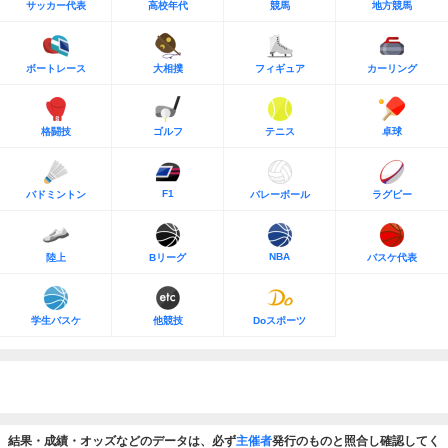
サッカー代表
高校年代
競馬
地方競馬
ボートレース
大相撲
フィギュア
カーリング
格闘技
ゴルフ
テニス
卓球
F1
バドミントン
バレーボール
ラグビー
NBA
陸上
Bリーグ
バスケ代表
学生バスケ
他競技
Doスポーツ
結果・成績・オッズなどのデータは、必ず
主催者
発行のものと照合し確認してく