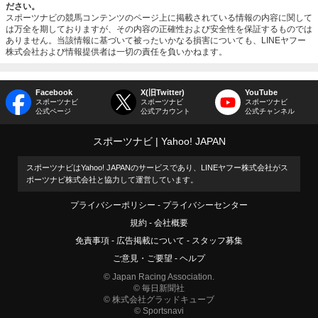
ださい。
スポーツナビの競馬コンテンツのページ上に掲載されている情報の内容に関して
は万全を期しておりますが、その内容の正確性および安全性を保証するものでは
ありません。当該情報に基づいて被ったいかなる損害についても、LINEヤフー
株式会社および情報提供者は一切の責任を負いかねます。
Facebook
X(旧Twitter)
YouTube
スポーツナビ
スポーツナビ
スポーツナビ
公式ページ
公式アカウント
公式チャンネル
スポーツナビ
Yahoo! JAPAN
スポーツナビはYahoo! JAPANのサービスであり、LINEヤフー株式会社がス
ポーツナビ株式会社と協力して運営しています。
プライバシーポリシー
プライバシーセンター
規約
会社概要
免責事項
広告掲載について
スタッフ募集
ご意見・ご要望
ヘルプ
© Japan Racing Association.
© 毎日新聞社
© 株式会社グラッドキューブ
© Sportsnavi