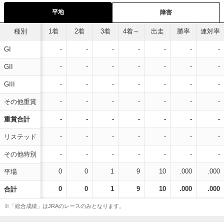
平地
障害
種別
1着
2着
3着
4着～
出走
勝率
連対率
-
-
-
-
-
-
-
GI
-
-
-
-
-
-
-
GII
-
-
-
-
-
-
-
GIII
-
-
-
-
-
-
-
その他重賞
-
-
-
-
-
-
-
重賞合計
-
-
-
-
-
-
-
リステッド
-
-
-
-
-
-
-
その他特別
0
0
1
9
10
.000
.000
平場
0
0
1
9
10
.000
.000
合計
※「総合成績」はJRAのレースのみとなります。