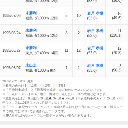
(38.0)
福島 ダ1000m 12頭
(53.0)
未勝利
岩戸 孝樹
10
1995/07/08
5
10
(49.6)
福島 ダ1000m 12頭
(53.0)
未勝利
岩戸 孝樹
11
1995/06/24
8
2
(220.1)
福島 ダ1000m 12頭
(53.0)
未勝利
岩戸 孝樹
12
1995/05/27
11
12
(70.8)
東京 ダ1400m 14頭
(53.0)
未出走
岩戸 孝樹
8
1995/05/07
7
1
(56.3)
福島 ダ1000m 9頭
(53.0)
2002/12/21 00:00 更新
※着順の色分け [
:1着
:2着
:3着 ]
※「平地競走成績」と「障害競走成績」はJRAのレースのみとなります。
※「出走レース」はJRA、地方、海外で出走したレースの成績となります。
※減量表示は[
:1kg減
:2kg減
:3kg減
:4kg減（※女性騎手のみ）
:2kg減（※5
年以上、又は101勝以上の女性騎手のみ）] です。
※「上3F」表記のデータについて 1993年4月以前では一部のレースが上4F、障害レー
スに関しては平均Fで計測されたデータです。
※JRA主催以外のレースでは一部データがない場合があります。