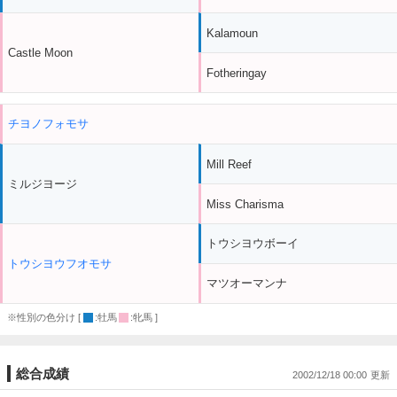
Kalamoun
Castle Moon
Fotheringay
チヨノフォモサ
Mill Reef
ミルジヨージ
Miss Charisma
トウシヨウボーイ
トウシヨウフオモサ
マツオーマンナ
※性別の色分け [
:牡馬
:牝馬 ]
総合成績
2002/12/18 00:00