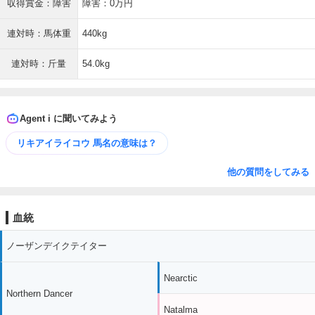
収得賞金：障害
障害：0万円
連対時：馬体重
440kg
連対時：斤量
54.0kg
Agent i に聞いてみよう
リキアイライコウ 馬名の意味は？
他の質問をしてみる
血統
ノーザンデイクテイター
Nearctic
Northern Dancer
Natalma