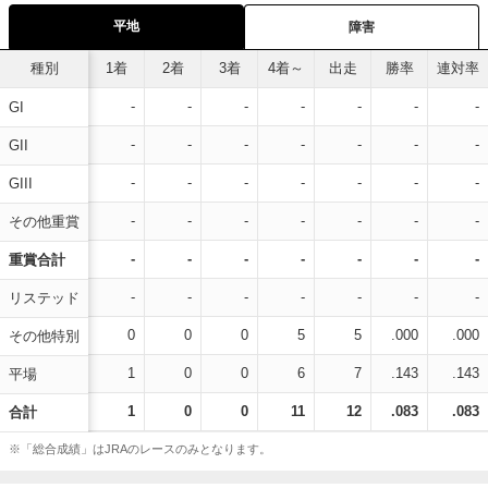
平地
障害
種別
1着
2着
3着
4着～
出走
勝率
連対率
-
-
-
-
-
-
-
GI
-
-
-
-
-
-
-
GII
-
-
-
-
-
-
-
GIII
-
-
-
-
-
-
-
その他重賞
-
-
-
-
-
-
-
重賞合計
-
-
-
-
-
-
-
リステッド
0
0
0
5
5
.000
.000
その他特別
1
0
0
6
7
.143
.143
平場
1
0
0
11
12
.083
.083
合計
※「総合成績」はJRAのレースのみとなります。