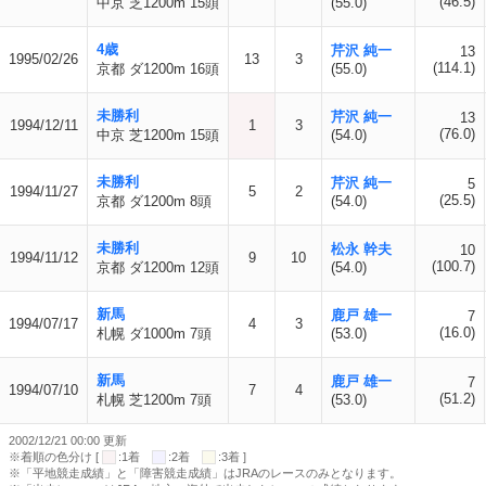
(46.5)
中京 芝1200m 15頭
(55.0)
4歳
芹沢 純一
13
1995/02/26
13
3
(114.1)
京都 ダ1200m 16頭
(55.0)
未勝利
芹沢 純一
13
1994/12/11
1
3
(76.0)
中京 芝1200m 15頭
(54.0)
未勝利
芹沢 純一
5
1994/11/27
5
2
(25.5)
京都 ダ1200m 8頭
(54.0)
未勝利
松永 幹夫
10
1994/11/12
9
10
(100.7)
京都 ダ1200m 12頭
(54.0)
新馬
鹿戸 雄一
7
1994/07/17
4
3
(16.0)
札幌 ダ1000m 7頭
(53.0)
新馬
鹿戸 雄一
7
1994/07/10
7
4
(51.2)
札幌 芝1200m 7頭
(53.0)
2002/12/21 00:00 更新
※着順の色分け [
:1着
:2着
:3着 ]
※「平地競走成績」と「障害競走成績」はJRAのレースのみとなります。