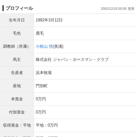
プロフィール
2002/12/18 00:00
生年月日
1992年3月12日
毛色
鹿毛
調教師（所属）
小桧山 悟
(美浦)
馬主
株式会社 ジャパン・ホースマン・クラブ
生産者
浜本牧場
産地
門別町
本賞金
0万円
付加賞金
0万円
収得賞金：平地
平地：0万円