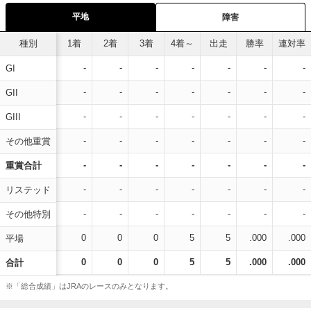
平地
障害
種別
1着
2着
3着
4着～
出走
勝率
連対率
-
-
-
-
-
-
-
GI
-
-
-
-
-
-
-
GII
-
-
-
-
-
-
-
GIII
-
-
-
-
-
-
-
その他重賞
-
-
-
-
-
-
-
重賞合計
-
-
-
-
-
-
-
リステッド
-
-
-
-
-
-
-
その他特別
0
0
0
5
5
.000
.000
平場
0
0
0
5
5
.000
.000
合計
※「総合成績」はJRAのレースのみとなります。