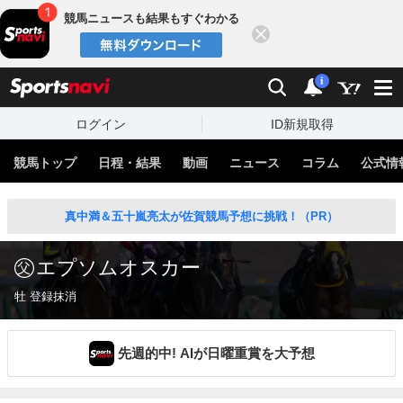
競馬ニュースも結果もすぐわかる
閉じる
スポーツナビ
検索
通知
i
ログイン
ID新規取得
競馬トップ
日程・結果
動画
ニュース
コラム
公式情
真中満＆五十嵐亮太が佐賀競馬予想に挑戦！（PR）
エプソムオスカー
牡 登録抹消
先週的中! AIが日曜重賞を大予想