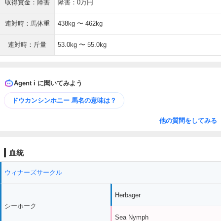
収得賞金：障害
障害：0万円
連対時：馬体重
438kg 〜 462kg
連対時：斤量
53.0kg 〜 55.0kg
Agent i に聞いてみよう
ドウカンシンホニー 馬名の意味は？
他の質問をしてみる
血統
ウィナーズサークル
Herbager
シーホーク
Sea Nymph