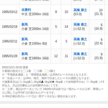
未勝利
高橋 康之
10
1995/03/12
8
10
(21.3)
中京 芝2000m 16頭
(53.0)
新馬
高橋 康之
6
1995/02/19
5
14
(16.9)
小倉 芝2000m 14頭
(☆52.0)
新馬
高橋 康之
6
1995/02/11
4
5
(22.4)
小倉 芝1000m 9頭
(☆52.0)
新馬
高橋 康之
9
1995/01/28
12
11
(21.8)
小倉 芝1800m 16頭
(☆52.0)
2002/12/21 00:00 更新
※着順の色分け [
:1着
:2着
:3着 ]
※「平地競走成績」と「障害競走成績」はJRAのレースのみとなります。
※「出走レース」はJRA、地方、海外で出走したレースの成績となります。
※減量表示は[
:1kg減
:2kg減
:3kg減
:4kg減（※女性騎手のみ）
:2kg減（※5
年以上、又は101勝以上の女性騎手のみ）] です。
※「上3F」表記のデータについて 1993年4月以前では一部のレースが上4F、障害レー
スに関しては平均Fで計測されたデータです。
※JRA主催以外のレースでは一部データがない場合があります。