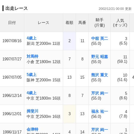
出走レース
2002/12/21 00:00
騎手
人気
日付
レース
着順
馬番
(オッズ)
(斤量)
4歳上
中舘 英二
3
1997/08/16
2
11
(6.5)
新潟 芝2000m 11頭
(55.0)
対馬特
野元 昭嘉
11
1997/07/27
7
8
(59.1)
小倉 芝1800m 12頭
(55.0)
5歳上
熊沢 重文
10
1997/07/05
13
15
(51.6)
阪神 芝2000m 15頭
(55.0)
4歳上
芹沢 純一
5
1996/12/14
8
7
(8.6)
中京 芝1800m 16頭
(55.0)
揖斐川
福永 祐一
4
1996/12/01
3
13
(7.8)
中京 芝2500m 16頭
(56.0)
会津特
芹沢 純一
1
1996/11/17
4
14