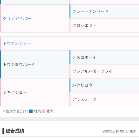
グレートオンワード
クリノアイバー
クロシエツト
ドウカンジョー
テスコボーイ
トウシヨウボーイ
ソシアルバターフライ
ハクリヨウ
ミキノジヨー
アラステーツ
※性別の色分け [
:牡馬
:牝馬 ]
総合成績
2002/12/18 00:00