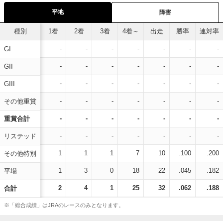
平地
障害
種別
1着
2着
3着
4着～
出走
勝率
連対率
-
-
-
-
-
-
-
GI
-
-
-
-
-
-
-
GII
-
-
-
-
-
-
-
GIII
-
-
-
-
-
-
-
その他重賞
-
-
-
-
-
-
-
重賞合計
-
-
-
-
-
-
-
リステッド
1
1
1
7
10
.100
.200
その他特別
1
3
0
18
22
.045
.182
平場
2
4
1
25
32
.062
.188
合計
※「総合成績」はJRAのレースのみとなります。