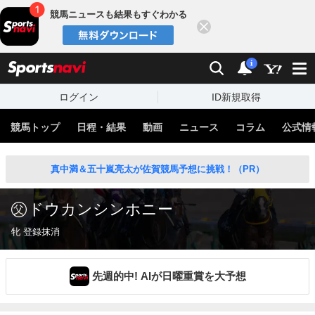
競馬ニュースも結果もすぐわかる
閉じる
スポーツナビ
検索
通知
i
ログイン
ID新規取得
競馬トップ
日程・結果
動画
ニュース
コラム
公式情
真中満＆五十嵐亮太が佐賀競馬予想に挑戦！（PR）
ドウカンシンホニー
牝 登録抹消
先週的中! AIが日曜重賞を大予想