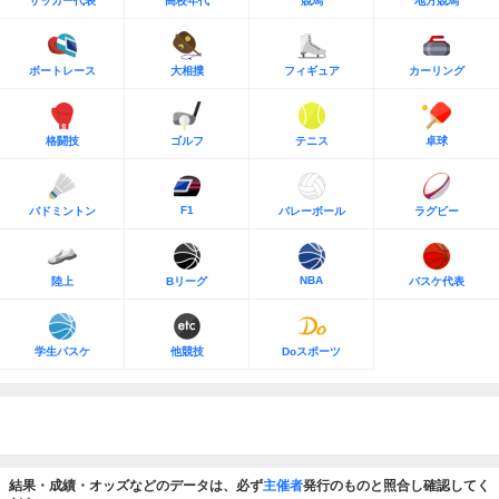
サッカー代表
高校年代
競馬
地方競馬
ボートレース
大相撲
フィギュア
カーリング
格闘技
ゴルフ
テニス
卓球
F1
バドミントン
バレーボール
ラグビー
NBA
陸上
Bリーグ
バスケ代表
学生バスケ
他競技
Doスポーツ
結果・成績・オッズなどのデータは、必ず
主催者
発行のものと照合し確認してく