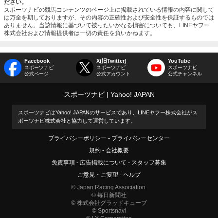
ださい。
スポーツナビの競馬コンテンツのページ上に掲載されている情報の内容に関して
は万全を期しておりますが、その内容の正確性および安全性を保証するものでは
ありません。当該情報に基づいて被ったいかなる損害についても、LINEヤフー
株式会社および情報提供者は一切の責任を負いかねます。
Facebook
X(旧Twitter)
YouTube
スポーツナビ
スポーツナビ
スポーツナビ
公式ページ
公式アカウント
公式チャンネル
スポーツナビ
Yahoo! JAPAN
スポーツナビはYahoo! JAPANのサービスであり、LINEヤフー株式会社がス
ポーツナビ株式会社と協力して運営しています。
プライバシーポリシー
プライバシーセンター
規約
会社概要
免責事項
広告掲載について
スタッフ募集
ご意見・ご要望
ヘルプ
© Japan Racing Association.
© 毎日新聞社
© 株式会社グラッドキューブ
© Sportsnavi