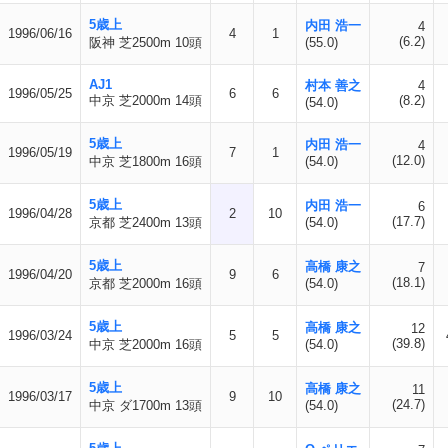
5歳上
内田 浩一
4
1996/06/16
4
1
(6.2)
阪神 芝2500m 10頭
(55.0)
AJ1
村本 善之
4
1996/05/25
6
6
中京 芝2000m 14頭
(8.2)
(54.0)
5歳上
内田 浩一
4
1996/05/19
7
1
(12.0)
中京 芝1800m 16頭
(54.0)
5歳上
内田 浩一
6
1996/04/28
2
10
(17.7)
京都 芝2400m 13頭
(54.0)
5歳上
高橋 康之
7
1996/04/20
9
6
(18.1)
京都 芝2000m 16頭
(54.0)
5歳上
高橋 康之
12
1996/03/24
5
5
(39.8)
中京 芝2000m 16頭
(54.0)
5歳上
高橋 康之
11
1996/03/17
9
10
(24.7)
中京 ダ1700m 13頭
(54.0)