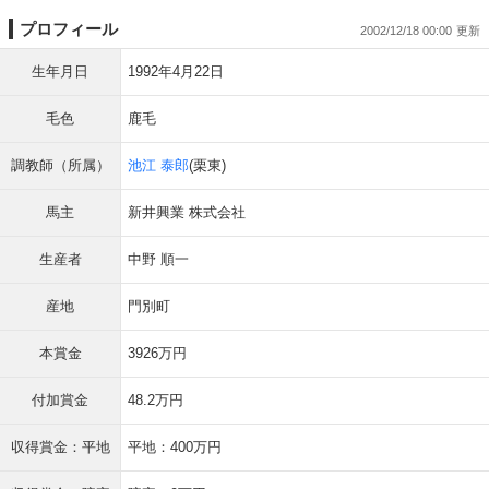
プロフィール
2002/12/18 00:00
生年月日
1992年4月22日
毛色
鹿毛
調教師（所属）
池江 泰郎
(栗東)
馬主
新井興業 株式会社
生産者
中野 順一
産地
門別町
本賞金
3926万円
付加賞金
48.2万円
収得賞金：平地
平地：400万円