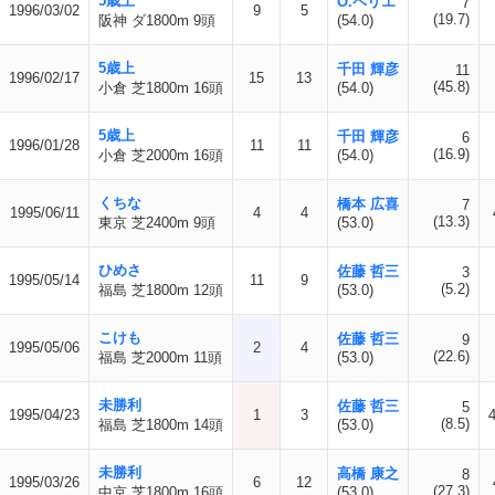
5歳上
O.ペリエ
7
1996/03/02
9
5
(19.7)
阪神 ダ1800m 9頭
(54.0)
5歳上
千田 輝彦
11
1996/02/17
15
13
(45.8)
小倉 芝1800m 16頭
(54.0)
5歳上
千田 輝彦
6
1996/01/28
11
11
(16.9)
小倉 芝2000m 16頭
(54.0)
くちな
橋本 広喜
7
1995/06/11
4
4
(13.3)
東京 芝2400m 9頭
(53.0)
ひめさ
佐藤 哲三
3
1995/05/14
11
9
(5.2)
福島 芝1800m 12頭
(53.0)
こけも
佐藤 哲三
9
1995/05/06
2
4
(22.6)
福島 芝2000m 11頭
(53.0)
未勝利
佐藤 哲三
5
1995/04/23
1
3
(8.5)
福島 芝1800m 14頭
(53.0)
未勝利
高橋 康之
8
1995/03/26
6
12
(27.3)
中京 芝1800m 16頭
(53.0)