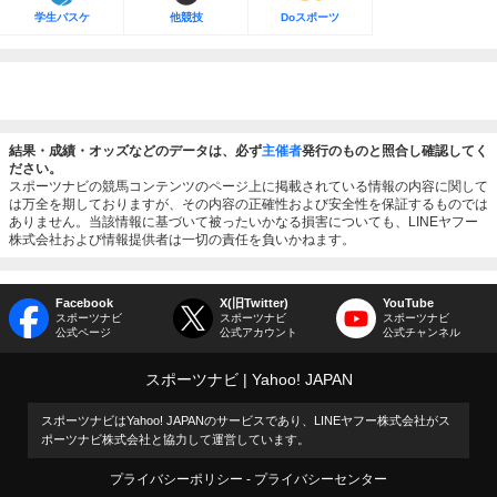
学生バスケ
他競技
Doスポーツ
結果・成績・オッズなどのデータは、必ず
主催者
発行のものと照合し確認してく
ださい。
スポーツナビの競馬コンテンツのページ上に掲載されている情報の内容に関して
は万全を期しておりますが、その内容の正確性および安全性を保証するものでは
ありません。当該情報に基づいて被ったいかなる損害についても、LINEヤフー
株式会社および情報提供者は一切の責任を負いかねます。
Facebook
X(旧Twitter)
YouTube
スポーツナビ
スポーツナビ
スポーツナビ
公式ページ
公式アカウント
公式チャンネル
スポーツナビ
Yahoo! JAPAN
スポーツナビはYahoo! JAPANのサービスであり、LINEヤフー株式会社がス
ポーツナビ株式会社と協力して運営しています。
プライバシーポリシー
プライバシーセンター