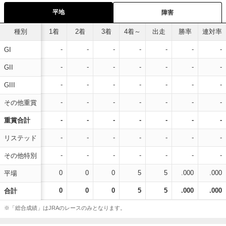
平地
障害
種別
1着
2着
3着
4着～
出走
勝率
連対率
-
-
-
-
-
-
-
GI
-
-
-
-
-
-
-
GII
-
-
-
-
-
-
-
GIII
-
-
-
-
-
-
-
その他重賞
-
-
-
-
-
-
-
重賞合計
-
-
-
-
-
-
-
リステッド
-
-
-
-
-
-
-
その他特別
0
0
0
5
5
.000
.000
平場
0
0
0
5
5
.000
.000
合計
※「総合成績」はJRAのレースのみとなります。