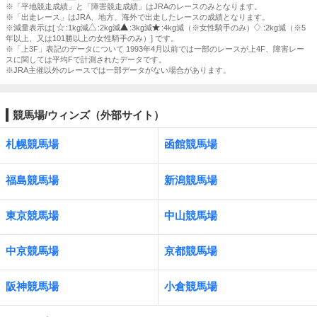
※「平地競走成績」と「障害競走成績」はJRAのレースのみとなります。
※「出走レース」はJRA、地方、海外で出走したレースの成績となります。
※減量表示は[
:1kg減
:2kg減
:3kg減
:4kg減（※女性騎手のみ）
:2kg減（※5
年以上、又は101勝以上の女性騎手のみ）] です。
※「上3F」表記のデータについて 1993年4月以前では一部のレースが上4F、障害レー
スに関しては平均Fで計測されたデータです。
※JRA主催以外のレースでは一部データがない場合があります。
競馬場/ウィンズ（外部サイト）
札幌競馬場
函館競馬場
福島競馬場
新潟競馬場
東京競馬場
中山競馬場
中京競馬場
京都競馬場
阪神競馬場
小倉競馬場