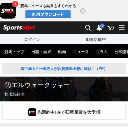
競馬ニュースも結果もすぐわかる
閉じる
スポーツナビ
検索
通知
i
ログイン
ID新規取得
競馬トップ
日程・結果
動画
ニュース
コラム
公式情
真中満＆五十嵐亮太が佐賀競馬予想に挑戦！（PR）
エルウェークッキー
牝 登録抹消
先週的中! AIが日曜重賞を大予想