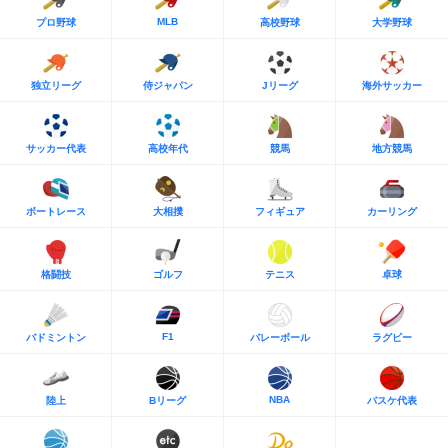
MLB
プロ野球
高校野球
大学野球
独立リーグ
侍ジャパン
Jリーグ
海外サッカー
サッカー代表
高校年代
競馬
地方競馬
ボートレース
大相撲
フィギュア
カーリング
格闘技
ゴルフ
テニス
卓球
F1
バドミントン
バレーボール
ラグビー
NBA
陸上
Bリーグ
バスケ代表