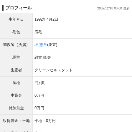
プロフィール
2002/12/18 00:00
生年月日
1992年4月2日
毛色
鹿毛
調教師（所属）
坪 憲章
(栗東)
馬主
雑古 隆夫
生産者
グリーンヒルスタッド
産地
門別町
本賞金
0万円
付加賞金
0万円
収得賞金：平地
平地：0万円