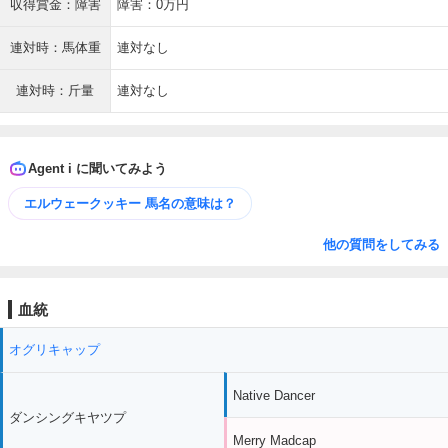
収得賞金：障害
障害：0万円
連対時：馬体重
連対なし
連対時：斤量
連対なし
Agent i に聞いてみよう
エルウェークッキー 馬名の意味は？
他の質問をしてみる
血統
オグリキャップ
Native Dancer
ダンシングキヤツプ
Merry Madcap