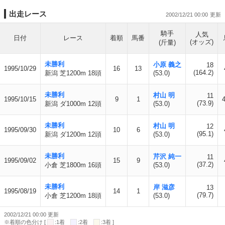
出走レース
2002/12/21 00:00
騎手
人気
日付
レース
着順
馬番
(オッズ)
(斤量)
未勝利
小原 義之
18
1995/10/29
16
13
(164.2)
新潟 芝1200m 18頭
(53.0)
未勝利
村山 明
11
1995/10/15
9
1
(73.9)
新潟 ダ1000m 12頭
(53.0)
未勝利
村山 明
12
1995/09/30
10
6
(95.1)
新潟 ダ1200m 12頭
(53.0)
未勝利
芹沢 純一
11
1995/09/02
15
9
(37.2)
小倉 芝1800m 16頭
(53.0)
未勝利
岸 滋彦
13
1995/08/19
14
1
(79.7)
小倉 芝1200m 18頭
(53.0)
2002/12/21 00:00 更新
※着順の色分け [
:1着
:2着
:3着 ]