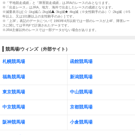
※「平地競走成績」と「障害競走成績」はJRAのレースのみとなります。
※「出走レース」はJRA、地方、海外で出走したレースの成績となります。
※減量表示は[
:1kg減
:2kg減
:3kg減
:4kg減（※女性騎手のみ）
:2kg減（※5
年以上、又は101勝以上の女性騎手のみ）] です。
※「上3F」表記のデータについて 1993年4月以前では一部のレースが上4F、障害レー
スに関しては平均Fで計測されたデータです。
※JRA主催以外のレースでは一部データがない場合があります。
競馬場/ウィンズ（外部サイト）
札幌競馬場
函館競馬場
福島競馬場
新潟競馬場
東京競馬場
中山競馬場
中京競馬場
京都競馬場
阪神競馬場
小倉競馬場