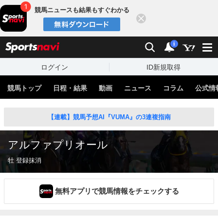
競馬ニュースも結果もすぐわかる
閉じる
スポーツナビ
検索
通知
i
ログイン
ID新規取得
競馬トップ
日程・結果
動画
ニュース
コラム
公式情
【連載】競馬予想AI『VUMA』の3連複指南
アルファプリオール
牡 登録抹消
無料アプリで競馬情報をチェックする