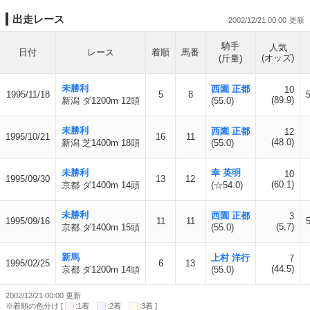
出走レース
2002/12/21 00:00
騎手
人気
日付
レース
着順
馬番
(オッズ)
(斤量)
未勝利
西園 正都
10
1995/11/18
5
8
(89.9)
新潟 ダ1200m 12頭
(55.0)
未勝利
西園 正都
12
1995/10/21
16
11
(48.0)
新潟 芝1400m 18頭
(55.0)
未勝利
幸 英明
10
1995/09/30
13
12
(60.1)
京都 ダ1400m 14頭
(☆54.0)
未勝利
西園 正都
3
1995/09/16
11
11
(5.7)
京都 ダ1400m 15頭
(55.0)
新馬
上村 洋行
7
1995/02/25
6
13
(44.5)
京都 ダ1200m 14頭
(55.0)
2002/12/21 00:00 更新
※着順の色分け [
:1着
:2着
:3着 ]