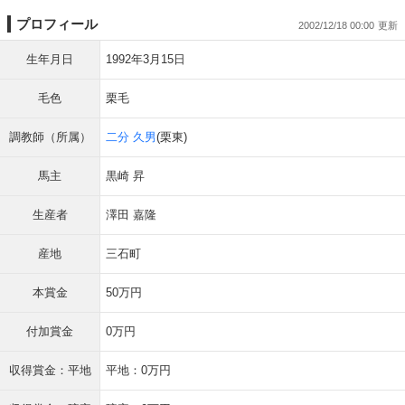
プロフィール
2002/12/18 00:00
生年月日
1992年3月15日
毛色
栗毛
調教師（所属）
二分 久男
(栗東)
馬主
黒崎 昇
生産者
澤田 嘉隆
産地
三石町
本賞金
50万円
付加賞金
0万円
収得賞金：平地
平地：0万円