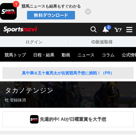
競馬ニュースも結果もすぐわかる
閉じる
スポーツナビ
検索
通知
i
ログイン
ID新規取得
競馬トップ
日程・結果
動画
ニュース
コラム
公式情
真中満＆五十嵐亮太が佐賀競馬予想に挑戦！（PR）
タカノテンジン
牡 登録抹消
先週的中! AIが日曜重賞を大予想