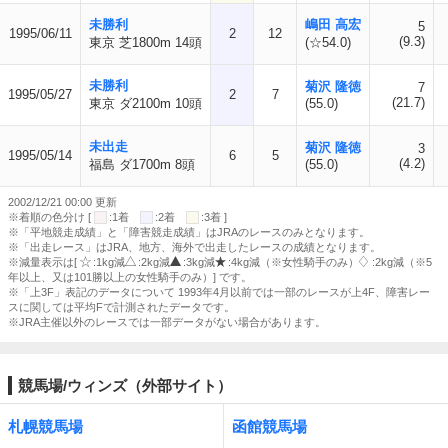
未勝利
嶋田 高宏
5
1995/06/11
2
12
(9.3)
東京 芝1800m 14頭
(☆54.0)
未勝利
菊沢 隆徳
7
1995/05/27
2
7
(21.7)
東京 ダ2100m 10頭
(55.0)
未出走
菊沢 隆徳
3
1995/05/14
6
5
(4.2)
福島 ダ1700m 8頭
(55.0)
2002/12/21 00:00 更新
※着順の色分け [
:1着
:2着
:3着 ]
※「平地競走成績」と「障害競走成績」はJRAのレースのみとなります。
※「出走レース」はJRA、地方、海外で出走したレースの成績となります。
※減量表示は[
:1kg減
:2kg減
:3kg減
:4kg減（※女性騎手のみ）
:2kg減（※5
年以上、又は101勝以上の女性騎手のみ）] です。
※「上3F」表記のデータについて 1993年4月以前では一部のレースが上4F、障害レー
スに関しては平均Fで計測されたデータです。
※JRA主催以外のレースでは一部データがない場合があります。
競馬場/ウィンズ（外部サイト）
札幌競馬場
函館競馬場