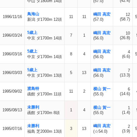
(42.4)
中山 ダ1800m 14頭
(57.0)
鳥海山
嶋田 高宏
12
1996/11/16
11
11
(58.7)
新潟 ダ1700m 12頭
(57.0)
5歳上
嶋田 高宏
10
1996/03/24
7
1
(26.8)
中京 ダ1700m 14頭
(56.0)
5歳上
嶋田 高宏
4
1996/03/16
8
4
(6.6)
中京 ダ1700m 14頭
(56.0)
5歳上
嶋田 高宏
7
1996/03/03
5
13
(13.3)
中京 ダ1700m 13頭
(56.0)
渡島特
横山 賀一
6
1995/09/02
11
2
(14.6)
函館 ダ1700m 11頭
(55.0)
未勝利
横山 賀一
1
1995/08/13
1
4
(1.4)
函館 ダ1700m 8頭
(55.0)
未勝利
嶋田 高宏
2
1995/07/16
3
13
(3.9)
福島 芝2000m 13頭
(☆54.0)