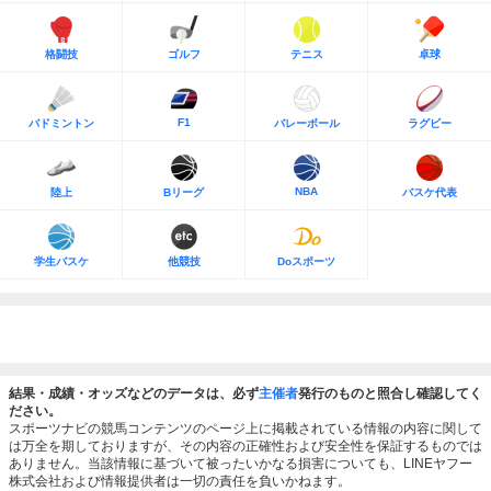
格闘技
ゴルフ
テニス
卓球
F1
バドミントン
バレーボール
ラグビー
NBA
陸上
Bリーグ
バスケ代表
学生バスケ
他競技
Doスポーツ
結果・成績・オッズなどのデータは、必ず
主催者
発行のものと照合し確認してく
ださい。
スポーツナビの競馬コンテンツのページ上に掲載されている情報の内容に関して
は万全を期しておりますが、その内容の正確性および安全性を保証するものでは
ありません。当該情報に基づいて被ったいかなる損害についても、LINEヤフー
株式会社および情報提供者は一切の責任を負いかねます。