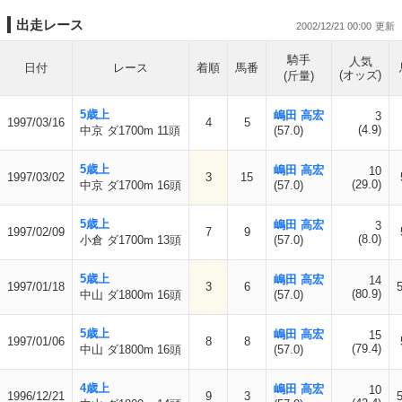
出走レース
2002/12/21 00:00
騎手
人気
日付
レース
着順
馬番
(オッズ)
(斤量)
5歳上
嶋田 高宏
3
1997/03/16
4
5
(4.9)
中京 ダ1700m 11頭
(57.0)
5歳上
嶋田 高宏
10
1997/03/02
3
15
(29.0)
中京 ダ1700m 16頭
(57.0)
5歳上
嶋田 高宏
3
1997/02/09
7
9
(8.0)
小倉 ダ1700m 13頭
(57.0)
5歳上
嶋田 高宏
14
1997/01/18
3
6
(80.9)
中山 ダ1800m 16頭
(57.0)
5歳上
嶋田 高宏
15
1997/01/06
8
8
(79.4)
中山 ダ1800m 16頭
(57.0)
4歳上
嶋田 高宏
10
1996/12/21
9
3