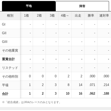
平地
障害
種別
1着
2着
3着
4着～
出走
勝率
連対率
-
-
-
-
-
-
-
GI
-
-
-
-
-
-
-
GII
-
-
-
-
-
-
-
GIII
-
-
-
-
-
-
-
その他重賞
-
-
-
-
-
-
-
重賞合計
-
-
-
-
-
-
-
リステッド
0
0
0
2
2
.000
.000
その他特別
1
2
3
8
14
.071
.214
平場
1
2
3
10
16
.062
.188
合計
※「総合成績」はJRAのレースのみとなります。