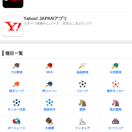
Yahoo! JAPANアプリ
スポーツ情報やニュース、天気もこれひとつで
種目一覧
MLB
プロ野球
高校野球
大学野球
独立リーグ
侍ジャパン
Jリーグ
海外サッカー
サッカー代表
高校年代
競馬
地方競馬
ボートレース
大相撲
フィギュア
カーリング