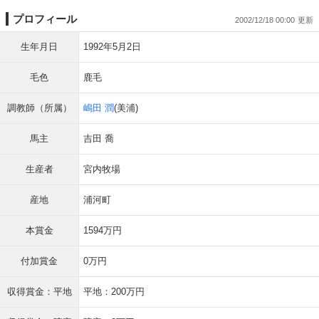
プロフィール
2002/12/18 00:00
生年月日
1992年5月2日
毛色
鹿毛
調教師（所属）
嶋田 潤
(美浦)
馬主
吉田 喬
生産者
宮内牧場
産地
浦河町
本賞金
1594万円
付加賞金
0万円
収得賞金：平地
平地：200万円