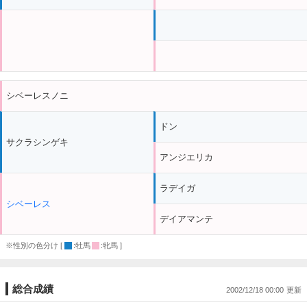
シベーレスノニ
ドン
サクラシンゲキ
アンジエリカ
ラデイガ
シベーレス
デイアマンテ
※性別の色分け [
:牡馬
:牝馬 ]
総合成績
2002/12/18 00:00