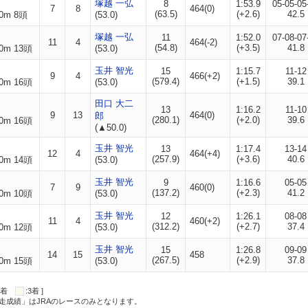
塚越 一弘
8
1:53.9
05-05-05
7
8
464(0)
(63.5)
(+2.6)
42.5
0m 8頭
(53.0)
塚越 一弘
11
1:52.0
07-08-07
11
4
464(-2)
(54.8)
(+3.5)
41.8
0m 13頭
(53.0)
玉井 智光
15
1:15.7
11-12
9
4
466(+2)
(579.4)
(+1.5)
39.1
0m 16頭
(53.0)
田口 大二
13
1:16.2
11-10
9
13
464(0)
郎
(280.1)
(+2.0)
39.6
0m 16頭
(▲50.0)
玉井 智光
13
1:17.4
13-14
12
4
464(+4)
(257.9)
(+3.6)
40.6
0m 14頭
(53.0)
玉井 智光
9
1:16.6
05-05
7
9
460(0)
(137.2)
(+2.3)
41.2
0m 10頭
(53.0)
玉井 智光
12
1:26.1
08-08
11
4
460(+2)
(312.2)
(+2.7)
37.4
0m 12頭
(53.0)
玉井 智光
15
1:26.8
09-09
14
15
458
(267.5)
(+2.9)
37.8
0m 15頭
(53.0)
:2着
:3着 ]
走成績」はJRAのレースのみとなります。