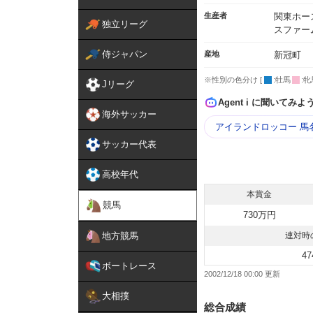
生産者
関東ホー
独立リーグ
スファー
侍ジャパン
産地
新冠町
※性別の色分け [
:牡馬
:牝
Jリーグ
Agent i に聞いてみよ
海外サッカー
アイランドロッコー 馬
サッカー代表
高校年代
本賞金
競馬
730万円
地方競馬
連対時
47
ボートレース
2002/12/18 00:00
大相撲
総合成績