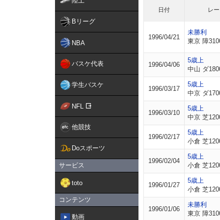
陸上
日付
レー
Bリーグ
未勝利
1996/04/21
東京 障310
NBA
5歳上
バスケ代表
1996/04/06
中山 ダ180
5歳上
学生バスケ
1996/03/17
中京 ダ170
NFL
5歳上
1996/03/10
中京 芝120
他競技
5歳上
1996/02/17
小倉 芝120
Doスポーツ
5歳上
1996/02/04
サービス
小倉 芝120
5歳上
toto
1996/01/27
小倉 芝120
コンテンツ
未勝利
1996/01/06
東京 障310
動画