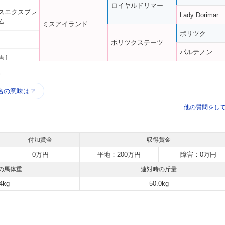
ロイヤルドリマー
スエクスプレ
Lady Dorimar
ム
ミスアイランド
ポリツク
ポリツクステーツ
パルテノン
馬 ]
う
名の意味は？
他の質問をし
付加賞金
収得賞金
0万円
平地：200万円
障害：0万円
の馬体重
連対時の斤量
4kg
50.0kg