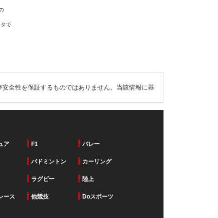
の
ータで
び安全性を保証するものではありません。当該情報に基
ュア
F1
バレー
バドミントン
カーリング
ラグビー
陸上
レース
他競技
Doスポーツ