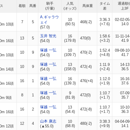
騎手
人気
タイム
通過順
ス
着順
馬番
馬体重
(斤量)
(オッズ)
差
上3F
A.ギャラウ
10
3:36.3
02-02-05
7
5
468(-2)
ェイ
(60.5)
(+7.6)
14.0
0m 10頭
(57.0)
玉井 智光
16
1:58.6
11-11-14
13
5
470(0)
(179.8)
(+3.2)
41.9
0m 16頭
(54.0)
塚越 一弘
10
1:52.4
09-08-10
10
9
470(-2)
(109.7)
(+4.8)
41.7
0m 10頭
(54.0)
塚越 一弘
13
1:11.9
14-13
10
9
472(-4)
(158.0)
(+2.4)
36.5
0m 14頭
(54.0)
塚越 一弘
16
1:12.0
16-16
16
1
476(+4)
(139.3)
(+1.9)
37.6
0m 16頭
(54.0)
塚越 一弘
9
1:10.7
07-09
8
1
472(0)
(81.9)
(+1.7)
35.7
0m 9頭
(54.0)
塚越 一弘
13
1:10.7
10-10
16
2
472(-8)
(54.4)
(+1.7)
36.3
0m 16頭
(54.0)
山本 康志
10
3:38.3
04-04-09
12
4
480(-2)
(68.8)
(+9.9)
14.1
0m 12頭
(▲55.0)