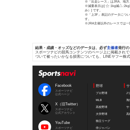
※「出走レース」はJRA、地
※減量表示は[
:1kg減
:2k
み）] です。
※「上3F」表記のデータについ
す。
※JRA主催以外のレースでは
結果・成績・オッズなどのデータは、必ず
主催者
発行の
スポーツナビの競馬コンテンツのページ上に掲載されて
づいて被ったいかなる損害についても、LINEヤフー株
Facebook
野球
サ
スポーツナビ
プロ野球
J
公式ページ
MLB
海
X（旧Twitter）
高校野球
サ
スポーツナビ
公式アカウント
大学野球
高
独立リーグ
YouTube
スポーツナビ
侍ジャパン