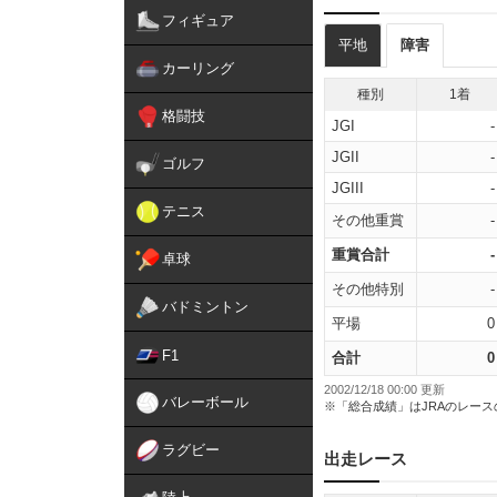
フィギュア
平地
障害
カーリング
種別
1着
格闘技
JGI
-
JGII
-
ゴルフ
JGIII
-
テニス
その他重賞
-
重賞合計
-
卓球
その他特別
-
バドミントン
平場
0
F1
合計
0
2002/12/18 00:00 更新
バレーボール
※「総合成績」はJRAのレー
ラグビー
出走レース