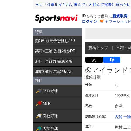
AIに「仕事用イヤホン選んで」と頼んで実際に買った
IDでもっと便利に
新規取得
ログイン
ヤフーショッピ
特集
燕OB 競馬予想挑む/PR
競馬トップ
日程・
髙津×三浦 監督対談/PR
Jリーグ戦力 徹底分析
アイランド
J国立試合に無料招待
登録抹消
種目
性齢
牝
プロ野球
生年月日
1992年6
MLB
毛色
鹿毛
高校野球
調教師（所属）
古賀 一隆
馬主
嶋村 二
大学野球