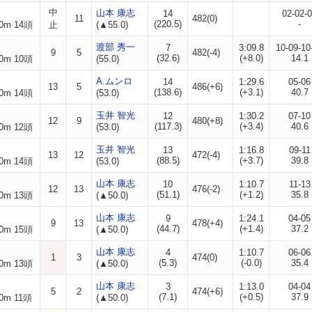
中
山本 康志
14
02-02-
11
482(0)
(220.5)
-
0m 14頭
止
(▲55.0)
渡部 秀一
7
3:09.8
10-09-10
9
5
482(-4)
(32.6)
(+8.0)
14.1
0m 10頭
(55.0)
A.ムンロ
14
1:29.6
05-06
13
5
486(+6)
(138.6)
(+3.1)
40.7
0m 14頭
(53.0)
玉井 智光
12
1:30.2
07-10
12
9
480(+8)
(117.3)
(+3.4)
40.6
0m 12頭
(53.0)
玉井 智光
13
1:16.8
09-11
13
12
472(-4)
(88.5)
(+3.7)
39.8
0m 14頭
(53.0)
山本 康志
10
1:10.7
11-13
12
13
476(-2)
(51.1)
(+1.2)
35.8
0m 13頭
(▲50.0)
山本 康志
9
1:24.1
04-05
9
13
478(+4)
(44.7)
(+1.4)
37.2
0m 15頭
(▲50.0)
山本 康志
4
1:10.7
06-06
1
3
474(0)
(5.3)
(-0.0)
35.4
0m 13頭
(▲50.0)
山本 康志
3
1:13.0
04-04
5
2
474(+6)
(7.1)
(+0.5)
37.9
0m 11頭
(▲50.0)