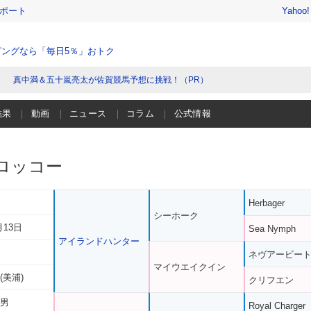
レポート
Yahoo
ングなら「毎日5％」おトク
真中満＆五十嵐亮太が佐賀競馬予想に挑戦！（PR）
結果
動画
ニュース
コラム
公式情報
ロッコー
Herbager
シーホーク
月13日
Sea Nymph
アイランドハンター
ネヴアービー
マイウエイクイン
(美浦)
クリフエン
三男
Royal Charger