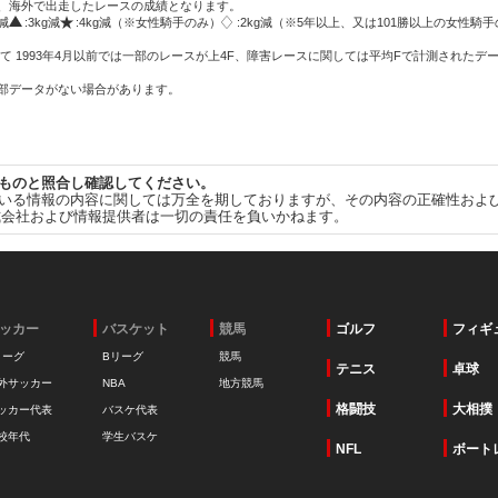
方、海外で出走したレースの成績となります。
g減
:3kg減
:4kg減（※女性騎手のみ）
:2kg減（※5年以上、又は101勝以上の女性騎手
て 1993年4月以前では一部のレースが上4F、障害レースに関しては平均Fで計測されたデ
一部データがない場合があります。
ものと照合し確認してください。
いる情報の内容に関しては万全を期しておりますが、その内容の正確性およ
式会社および情報提供者は一切の責任を負いかねます。
ッカー
バスケット
競馬
ゴルフ
フィギ
リーグ
Bリーグ
競馬
テニス
卓球
外サッカー
NBA
地方競馬
格闘技
大相撲
ッカー代表
バスケ代表
校年代
学生バスケ
NFL
ボート