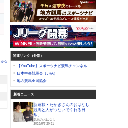
関連リンク（外部）
てみる
【YouTube】スポーツナビ競馬チャンネル
日本中央競馬会（JRA）
地方競馬全国協会
新着ニュース
新連載・たかぎさんのおはなし
競馬と人がつないでくれる日
常。
競馬のおはなし
2026/8/7 20:51