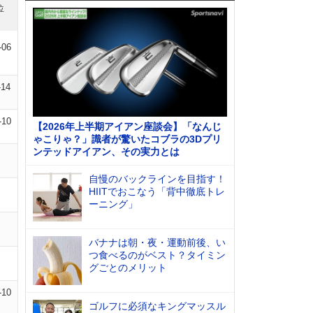
位
-06
-14
-10
【2026年上半期アイアン座談会】「なんじ
ゃこりゃ？」識者が驚いたコブラの3Dプリ
ンテッドアイアン、その実力とは
自慢のバックラインを目指す！
HIITでおこなう「背中徹底トレ
ーニング」
バナナは朝・夜・運動前後、い
つ食べるのがベスト？タイミン
グごとのメリット
-10
ゴルフに必須なキングマッスル