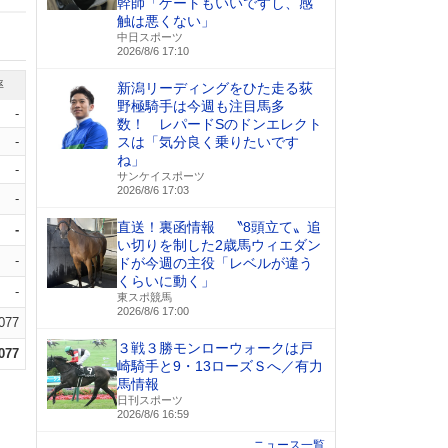
幹師「ゲートもいいですし、感
触は悪くない」
中日スポーツ
2026/8/6 17:10
率
新潟リーディングをひた走る荻
野極騎手は今週も注目馬多
-
数！ レパードSのドンエレクト
-
スは「気分良く乗りたいです
ね」
-
サンケイスポーツ
2026/8/6 17:03
-
直送！裏函情報 〝8頭立て〟追
-
い切りを制した2歳馬ウィエダン
-
ドが今週の主役「レベルが違う
くらいに動く」
-
東スポ競馬
2026/8/6 17:00
.077
３戦３勝モンローウォークは戸
.077
崎騎手と9・13ローズＳへ／有力
馬情報
日刊スポーツ
2026/8/6 16:59
ニュース一覧