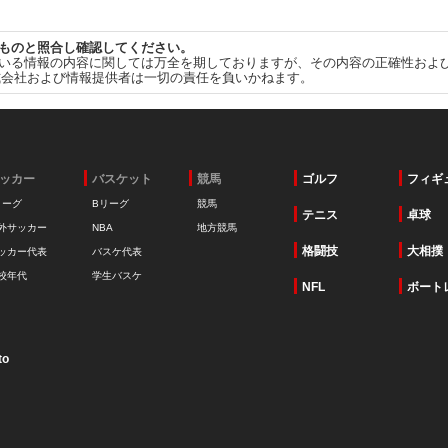
ものと照合し確認してください。
いる情報の内容に関しては万全を期しておりますが、その内容の正確性およ
式会社および情報提供者は一切の責任を負いかねます。
ッカー
バスケット
競馬
ゴルフ
フィギ
リーグ
Bリーグ
競馬
テニス
卓球
外サッカー
NBA
地方競馬
格闘技
大相撲
ッカー代表
バスケ代表
校年代
学生バスケ
NFL
ボート
to