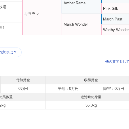
Amber Rama
牧場
Pink Silk
キヨラマ
March Past
March Wonder
馬 ]
Worthy Wonder
う
の意味は？
他の質問をし
付加賞金
収得賞金
0万円
平地：0万円
障害：0万円
の馬体重
連対時の斤量
2kg
55.0kg