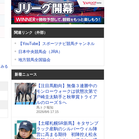
関連リンク（外部）
【YouTube】スポーツナビ競馬チャンネル
日本中央競馬会（JRA）
地方競馬全国協会
てみる
新着ニュース
【注目馬動向】無傷３連勝中の
モンローウォークは状態次第で
戸崎圭太騎手と秋華賞トライア
ルのローズＳへ
馬トク報知
2026/8/6 17:15
【土曜札幌5R新馬】キタサンブ
ラック産駒のシルバーウィル陣
営に高まる期待 初陣控え松永