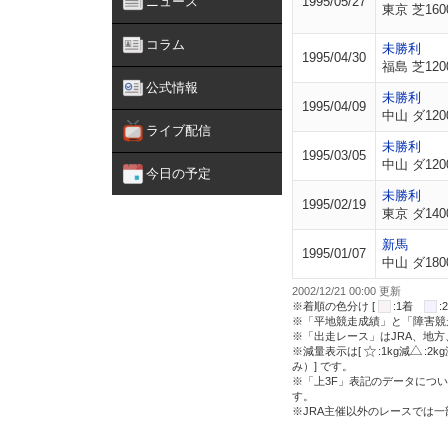
ニュース
1995/05/27
東京 芝160
コラム
未勝利
1995/04/30
福島 芝120
公式情報
未勝利
1995/04/09
中山 ダ120
ライブ配信
未勝利
1995/03/05
中山 ダ120
今日の予定
未勝利
1995/02/19
東京 ダ140
新馬
1995/01/07
中山 ダ180
2002/12/21 00:00 更新
※着順の色分け [
:1着
※「平地競走成績」と「障害競
※「出走レース」はJRA、地
※減量表示は[
:1kg減
:2k
み）] です。
※「上3F」表記のデータについ
す。
※JRA主催以外のレースでは