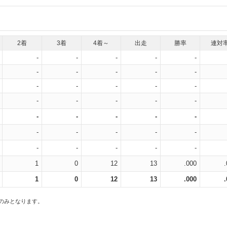
2着
3着
4着～
出走
勝率
連対
-
-
-
-
-
-
-
-
-
-
-
-
-
-
-
-
-
-
-
-
-
-
-
-
-
-
-
-
-
-
-
-
-
-
-
1
0
12
13
.000
1
0
12
13
.000
スのみとなります。