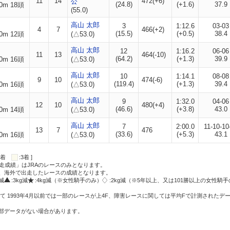
11
14
472(+6)
公
(24.8)
(+1.6)
37.9
0m 18頭
(55.0)
高山 太郎
3
1:12.6
03-03
4
7
466(+2)
(15.5)
(+0.5)
38.4
0m 12頭
(△53.0)
高山 太郎
12
1:16.2
06-06
11
13
464(-10)
(64.2)
(+1.3)
39.9
0m 16頭
(△53.0)
高山 太郎
10
1:14.1
08-08
9
10
474(-6)
(119.4)
(+1.3)
39.4
0m 16頭
(△53.0)
高山 太郎
9
1:32.0
04-06
12
10
480(+4)
(46.6)
(+3.8)
43.0
0m 14頭
(△53.0)
高山 太郎
7
2:00.0
11-10-10
13
7
476
(33.6)
(+5.3)
43.1
0m 16頭
(△53.0)
:2着
:3着 ]
走成績」はJRAのレースのみとなります。
方、海外で出走したレースの成績となります。
g減
:3kg減
:4kg減（※女性騎手のみ）
:2kg減（※5年以上、又は101勝以上の女性騎手
て 1993年4月以前では一部のレースが上4F、障害レースに関しては平均Fで計測されたデ
一部データがない場合があります。