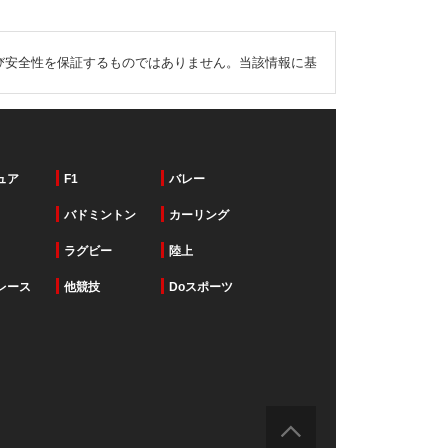
び安全性を保証するものではありません。当該情報に基
ュア
F1
バレー
バドミントン
カーリング
ラグビー
陸上
レース
他競技
Doスポーツ