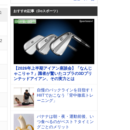
おすすめ記事（Doスポーツ）
位
02
【2026年上半期アイアン座談会】「なんじ
ゃこりゃ？」識者が驚いたコブラの3Dプリ
ンテッドアイアン、その実力とは
自慢のバックラインを目指す！
HIITでおこなう「背中徹底トレ
ーニング」
バナナは朝・夜・運動前後、い
つ食べるのがベスト？タイミン
グごとのメリット