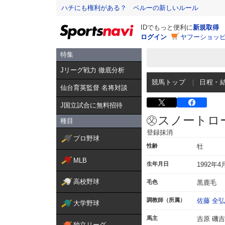
ハチにも権利がある？ ペルーの新しいルール
IDでもっと便利に
新規取得
ログイン
ヤフーショッピ
特集
Jリーグ戦力 徹底分析
競馬トップ
日程・
仙台育英監督 名将対談
J国立試合に無料招待
スノートロ
種目
登録抹消
プロ野球
性齢
牡
MLB
生年月日
1992年4
高校野球
毛色
黒鹿毛
調教師（所属）
佐藤 全弘
大学野球
馬主
吉原 磯吉
独立リーグ