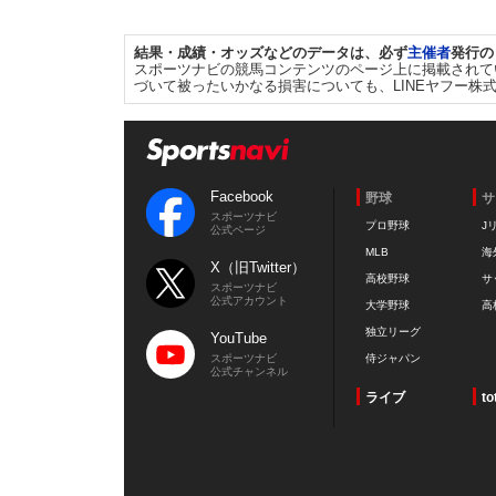
結果・成績・オッズなどのデータは、必ず
主催者
発行の
スポーツナビの競馬コンテンツのページ上に掲載されて
づいて被ったいかなる損害についても、LINEヤフー株
Facebook
野球
サ
スポーツナビ
プロ野球
J
公式ページ
MLB
海
X（旧Twitter）
高校野球
サ
スポーツナビ
公式アカウント
大学野球
高
独立リーグ
YouTube
スポーツナビ
侍ジャパン
公式チャンネル
ライブ
to