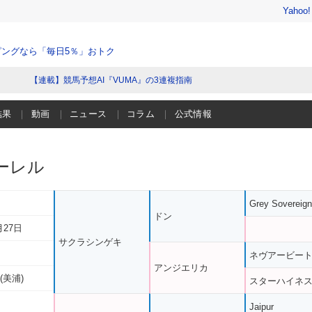
Yahoo
ングなら「毎日5％」おトク
【連載】競馬予想AI『VUMA』の3連複指南
結果
動画
ニュース
コラム
公式情報
ーレル
Grey Sovereign
ドン
月27日
サクラシンゲキ
ネヴアービー
アンジエリカ
(美浦)
スターハイネ
Jaipur