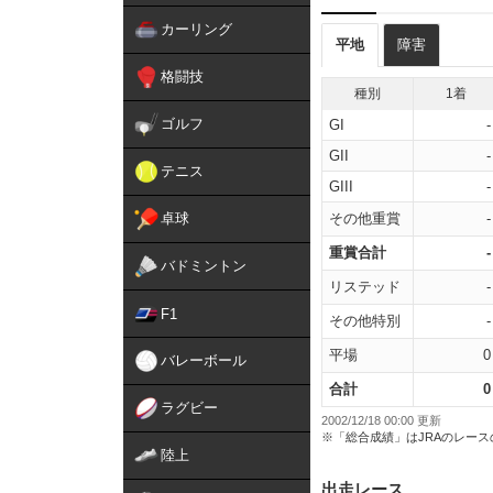
カーリング
平地
障害
格闘技
種別
1着
ゴルフ
GI
-
GII
-
テニス
GIII
-
卓球
その他重賞
-
重賞合計
-
バドミントン
リステッド
-
F1
その他特別
-
平場
0
バレーボール
合計
0
ラグビー
2002/12/18 00:00 更新
※「総合成績」はJRAのレー
陸上
出走レース