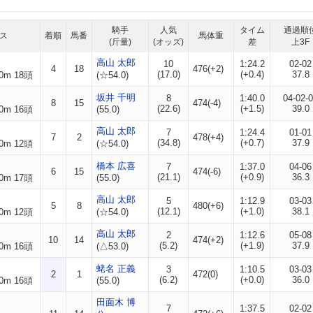
騎手
人気
タイム
通過順
ス
着順
馬番
馬体重
(斤量)
(オッズ)
差
上3F
高山 太郎
10
1:24.2
02-02
4
18
476(+2)
(17.0)
(+0.4)
37.8
0m 18頭
(☆54.0)
坂井 千明
8
1:40.0
04-02-
8
15
474(-4)
(22.6)
(+1.5)
39.0
0m 16頭
(55.0)
高山 太郎
7
1:24.4
01-01
7
2
478(+4)
(34.8)
(+0.7)
37.9
0m 12頭
(☆54.0)
橋本 広喜
7
1:37.0
04-06
6
15
474(-6)
(21.1)
(+0.9)
36.3
0m 17頭
(55.0)
高山 太郎
5
1:12.9
03-03
5
8
480(+6)
(12.1)
(+1.0)
38.1
0m 12頭
(☆54.0)
高山 太郎
2
1:12.6
05-08
10
14
474(+2)
(5.2)
(+1.9)
37.9
0m 16頭
(△53.0)
蛯名 正義
3
1:10.5
03-03
2
1
472(0)
(6.2)
(+0.0)
36.0
0m 16頭
(55.0)
田面木 博
7
1:37.5
02-02