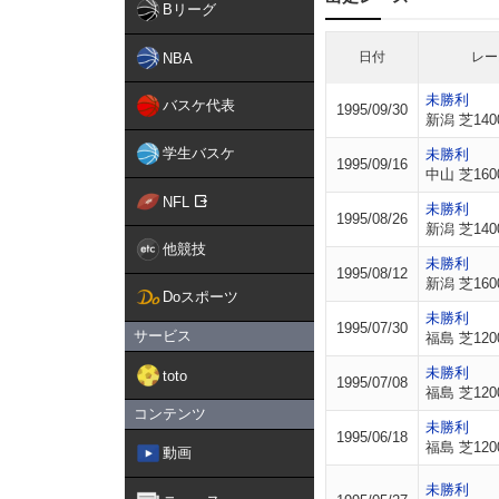
Bリーグ
日付
レー
NBA
未勝利
バスケ代表
1995/09/30
新潟 芝140
学生バスケ
未勝利
1995/09/16
中山 芝160
NFL
未勝利
1995/08/26
新潟 芝140
他競技
未勝利
1995/08/12
新潟 芝160
Doスポーツ
未勝利
1995/07/30
サービス
福島 芝120
未勝利
toto
1995/07/08
福島 芝120
コンテンツ
未勝利
1995/06/18
福島 芝120
動画
未勝利