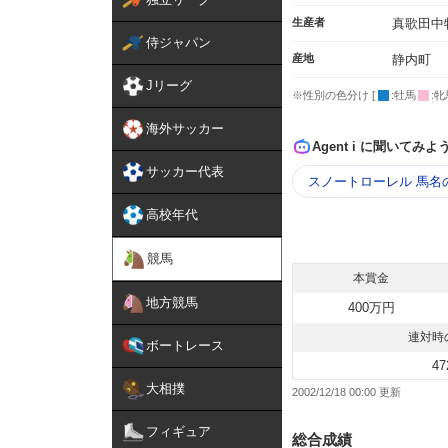
生産者
真歌田中
侍ジャパン
産地
静内町
Jリーグ
※性別の色分け [
:牡馬
:牝
海外サッカー
Agent i に聞いてみよ
サッカー代表
スノートローレル 馬名
高校年代
競馬
本賞金
地方競馬
400万円
連対時
ボートレース
47
大相撲
2002/12/18 00:00
フィギュア
総合成績