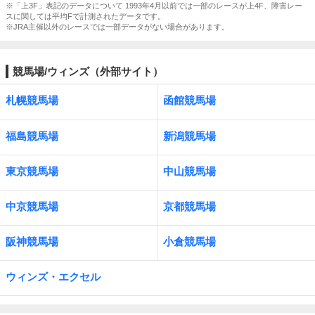
※「上3F」表記のデータについて 1993年4月以前では一部のレースが上4F、障害レー
スに関しては平均Fで計測されたデータです。
※JRA主催以外のレースでは一部データがない場合があります。
競馬場/ウィンズ（外部サイト）
札幌競馬場
函館競馬場
福島競馬場
新潟競馬場
東京競馬場
中山競馬場
中京競馬場
京都競馬場
阪神競馬場
小倉競馬場
ウィンズ・エクセル