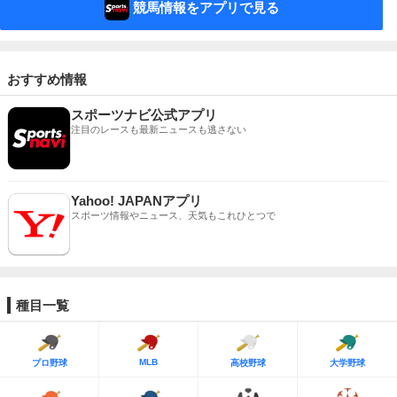
競馬情報をアプリで見る
おすすめ情報
スポーツナビ公式アプリ
注目のレースも最新ニュースも逃さない
Yahoo! JAPANアプリ
スポーツ情報やニュース、天気もこれひとつで
種目一覧
MLB
プロ野球
高校野球
大学野球