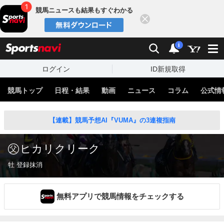
競馬ニュースも結果もすぐわかる
閉じる
スポーツナビ
検索
通知
i
ログイン
ID新規取得
競馬トップ
日程・結果
動画
ニュース
コラム
公式情
【連載】競馬予想AI『VUMA』の3連複指南
ヒカリクリーク
牡 登録抹消
無料アプリで競馬情報をチェックする