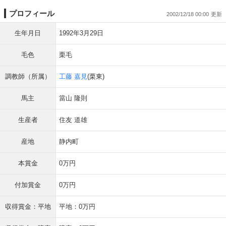
プロフィール
2002/12/18 00:00
生年月日
1992年3月29日
毛色
栗毛
調教師（所属）
工藤 嘉見
(栗東)
馬主
當山 隆則
生産者
住友 道雄
産地
静内町
本賞金
0万円
付加賞金
0万円
収得賞金：平地
平地：0万円