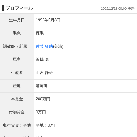
プロフィール
2002/12/18 00:00
生年月日
1992年5月8日
毛色
鹿毛
調教師（所属）
佐藤 征助
(美浦)
馬主
近嶋 勇
生産者
山内 静雄
産地
浦河町
本賞金
200万円
付加賞金
0万円
収得賞金：平地
平地：0万円