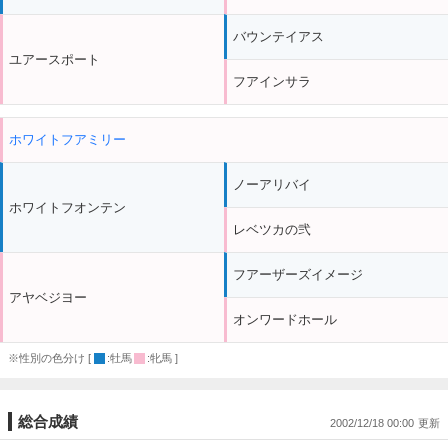
バウンテイアス
ユアースポート
フアインサラ
ホワイトフアミリー
ノーアリバイ
ホワイトフオンテン
レベツカの弐
フアーザーズイメージ
アヤベジヨー
オンワードホール
※性別の色分け [
:牡馬
:牝馬 ]
総合成績
2002/12/18 00:00