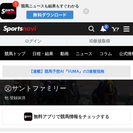
競馬ニュースも結果もすぐわかる
閉じる
スポーツナビ
検索
通知
i
ログイン
ID新規取得
競馬トップ
日程・結果
動画
ニュース
コラム
公式情
【連載】競馬予想AI『VUMA』の3連複指南
サントファミリー
牝 登録抹消
無料アプリで競馬情報をチェックする