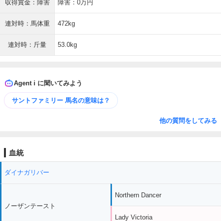
収得賞金：障害
障害：0万円
連対時：馬体重
472kg
連対時：斤量
53.0kg
Agent i に聞いてみよう
サントファミリー 馬名の意味は？
他の質問をしてみる
血統
ダイナガリバー
Northern Dancer
ノーザンテースト
Lady Victoria