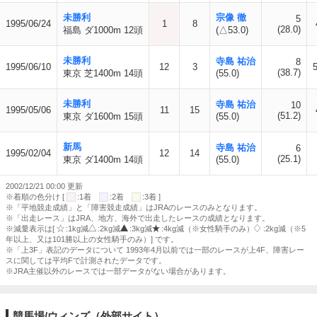
未勝利
宗像 徹
5
1995/06/24
1
8
(28.0)
福島 ダ1000m 12頭
(△53.0)
未勝利
寺島 祐治
8
1995/06/10
12
3
(38.7)
東京 芝1400m 14頭
(55.0)
未勝利
寺島 祐治
10
1995/05/06
11
15
(51.2)
東京 ダ1600m 15頭
(55.0)
新馬
寺島 祐治
6
1995/02/04
12
14
(25.1)
東京 ダ1400m 14頭
(55.0)
2002/12/21 00:00 更新
※着順の色分け [
:1着
:2着
:3着 ]
※「平地競走成績」と「障害競走成績」はJRAのレースのみとなります。
※「出走レース」はJRA、地方、海外で出走したレースの成績となります。
※減量表示は[
:1kg減
:2kg減
:3kg減
:4kg減（※女性騎手のみ）
:2kg減（※5
年以上、又は101勝以上の女性騎手のみ）] です。
※「上3F」表記のデータについて 1993年4月以前では一部のレースが上4F、障害レー
スに関しては平均Fで計測されたデータです。
※JRA主催以外のレースでは一部データがない場合があります。
競馬場/ウィンズ（外部サイト）