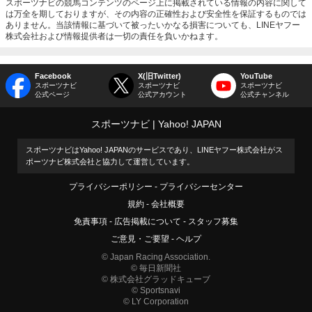
スポーツナビの競馬コンテンツのページ上に掲載されている情報の内容に関して
は万全を期しておりますが、その内容の正確性および安全性を保証するものでは
ありません。当該情報に基づいて被ったいかなる損害についても、LINEヤフー
株式会社および情報提供者は一切の責任を負いかねます。
Facebook
X(旧Twitter)
YouTube
スポーツナビ
スポーツナビ
スポーツナビ
公式ページ
公式アカウント
公式チャンネル
スポーツナビ
Yahoo! JAPAN
スポーツナビはYahoo! JAPANのサービスであり、LINEヤフー株式会社がス
ポーツナビ株式会社と協力して運営しています。
プライバシーポリシー
プライバシーセンター
規約
会社概要
免責事項
広告掲載について
スタッフ募集
ご意見・ご要望
ヘルプ
© Japan Racing Association.
© 毎日新聞社
© 株式会社グラッドキューブ
© Sportsnavi
© LY Corporation