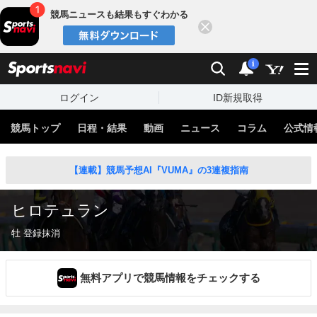
競馬ニュースも結果もすぐわかる
閉じる
スポーツナビ
検索
通知
i
ログイン
ID新規取得
競馬トップ
日程・結果
動画
ニュース
コラム
公式情
【連載】競馬予想AI『VUMA』の3連複指南
ヒロテュラン
牡 登録抹消
無料アプリで競馬情報をチェックする