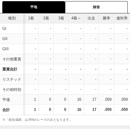
平地
障害
種別
1着
2着
3着
4着～
出走
勝率
連対率
-
-
-
-
-
-
-
GI
-
-
-
-
-
-
-
GII
-
-
-
-
-
-
-
GIII
-
-
-
-
-
-
-
その他重賞
-
-
-
-
-
-
-
重賞合計
-
-
-
-
-
-
-
リステッド
-
-
-
-
-
-
-
その他特別
1
0
0
16
17
.059
.059
平場
1
0
0
16
17
.059
.059
合計
※「総合成績」はJRAのレースのみとなります。