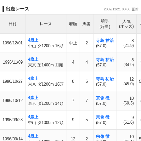
出走レース
2002/12/21 00:00
騎手
人気
日付
レース
着順
馬番
(オッズ)
(斤量)
4歳上
寺島 祐治
8
1996/12/01
中止
2
(21.9)
中山 ダ1200m 16頭
(57.0)
4歳上
寺島 祐治
8
1996/11/09
4
4
(34.9)
東京 芝1400m 11頭
(57.0)
4歳上
寺島 祐治
12
1996/10/27
8
5
(45.0)
東京 ダ1200m 16頭
(57.0)
4歳上
宗像 徹
10
1996/10/12
7
7
(69.3)
東京 ダ1200m 14頭
(57.0)
4歳上
宗像 徹
9
1996/09/23
9
5
(61.6)
中山 ダ1000m 12頭
(57.0)
4歳上
宗像 徹
10
1996/09/14
12
2