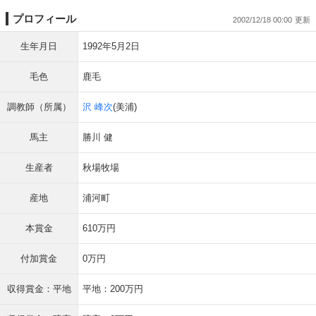
プロフィール
2002/12/18 00:00
生年月日
1992年5月2日
毛色
鹿毛
調教師（所属）
沢 峰次
(美浦)
馬主
勝川 健
生産者
秋場牧場
産地
浦河町
本賞金
610万円
付加賞金
0万円
収得賞金：平地
平地：200万円