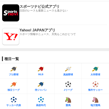
スポーツナビ公式アプリ
注目のレースも最新ニュースも逃さない
Yahoo! JAPANアプリ
スポーツ情報やニュース、天気もこれひとつで
種目一覧
MLB
プロ野球
高校野球
大学野球
独立リーグ
侍ジャパン
Jリーグ
海外サッカー
サッカー代表
高校年代
競馬
地方競馬