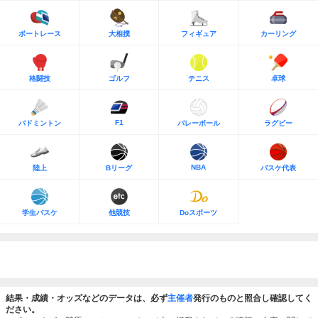
ボートレース
大相撲
フィギュア
カーリング
格闘技
ゴルフ
テニス
卓球
F1
バドミントン
バレーボール
ラグビー
NBA
陸上
Bリーグ
バスケ代表
学生バスケ
他競技
Doスポーツ
結果・成績・オッズなどのデータは、必ず
主催者
発行のものと照合し確認してく
ださい。