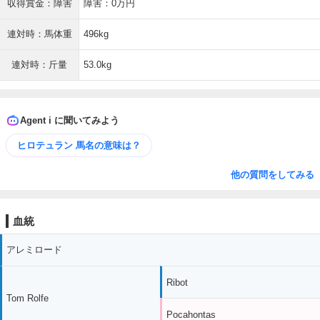
収得賞金：障害
障害：0万円
連対時：馬体重
496kg
連対時：斤量
53.0kg
Agent i に聞いてみよう
ヒロテュラン 馬名の意味は？
他の質問をしてみる
血統
アレミロード
Ribot
Tom Rolfe
Pocahontas