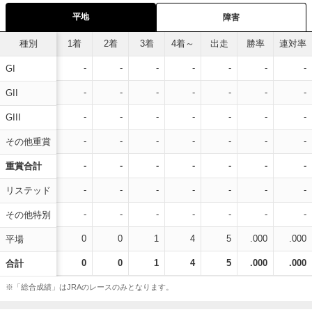
平地
障害
種別
1着
2着
3着
4着～
出走
勝率
連対率
-
-
-
-
-
-
-
GI
-
-
-
-
-
-
-
GII
-
-
-
-
-
-
-
GIII
-
-
-
-
-
-
-
その他重賞
-
-
-
-
-
-
-
重賞合計
-
-
-
-
-
-
-
リステッド
-
-
-
-
-
-
-
その他特別
0
0
1
4
5
.000
.000
平場
0
0
1
4
5
.000
.000
合計
※「総合成績」はJRAのレースのみとなります。