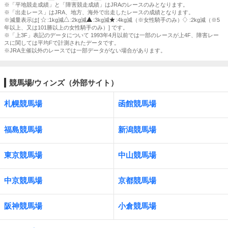
※「平地競走成績」と「障害競走成績」はJRAのレースのみとなります。
※「出走レース」はJRA、地方、海外で出走したレースの成績となります。
※減量表示は[
:1kg減
:2kg減
:3kg減
:4kg減（※女性騎手のみ）
:2kg減（※5
年以上、又は101勝以上の女性騎手のみ）] です。
※「上3F」表記のデータについて 1993年4月以前では一部のレースが上4F、障害レー
スに関しては平均Fで計測されたデータです。
※JRA主催以外のレースでは一部データがない場合があります。
競馬場/ウィンズ（外部サイト）
札幌競馬場
函館競馬場
福島競馬場
新潟競馬場
東京競馬場
中山競馬場
中京競馬場
京都競馬場
阪神競馬場
小倉競馬場