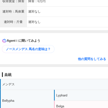
収得賞金：障害
障害：0万円
連対時：馬体重
連対なし
連対時：斤量
連対なし
Agent i に聞いてみよう
ノースメンデス 馬名の意味は？
他の質問をしてみる
血統
メンデス
Lyphard
Bellypha
Belga