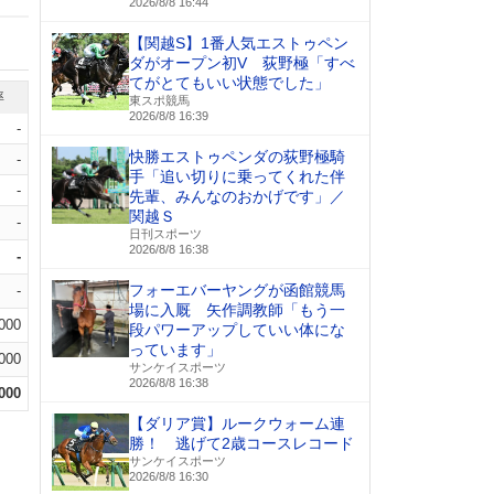
2026/8/8 16:44
【関越S】1番人気エストゥペン
ダがオープン初V 荻野極「すべ
てがとてもいい状態でした」
率
東スポ競馬
2026/8/8 16:39
-
快勝エストゥペンダの荻野極騎
-
手「追い切りに乗ってくれた伴
-
先輩、みんなのおかげです」／
関越Ｓ
-
日刊スポーツ
2026/8/8 16:38
-
フォーエバーヤングが函館競馬
-
場に入厩 矢作調教師「もう一
.000
段パワーアップしていい体にな
っています」
.000
サンケイスポーツ
2026/8/8 16:38
.000
【ダリア賞】ルークウォーム連
勝！ 逃げて2歳コースレコード
サンケイスポーツ
2026/8/8 16:30