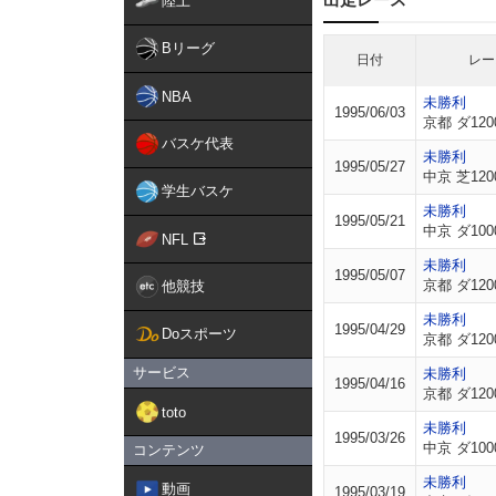
陸上
Bリーグ
日付
レー
NBA
未勝利
1995/06/03
京都 ダ120
バスケ代表
未勝利
1995/05/27
中京 芝120
学生バスケ
未勝利
1995/05/21
中京 ダ100
NFL
未勝利
1995/05/07
京都 ダ120
他競技
未勝利
1995/04/29
Doスポーツ
京都 ダ120
サービス
未勝利
1995/04/16
京都 ダ120
toto
未勝利
1995/03/26
中京 ダ100
コンテンツ
未勝利
動画
1995/03/19