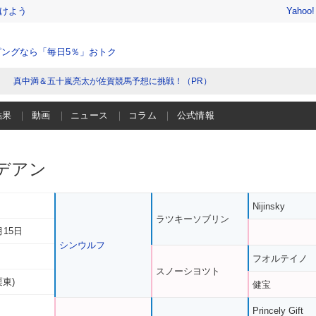
けよう
Yahoo
ングなら「毎日5％」おトク
真中満＆五十嵐亮太が佐賀競馬予想に挑戦！（PR）
結果
動画
ニュース
コラム
公式情報
デアン
Nijinsky
ラツキーソブリン
月15日
シンウルフ
フオルテイノ
スノーシヨツト
栗東)
健宝
Princely Gift