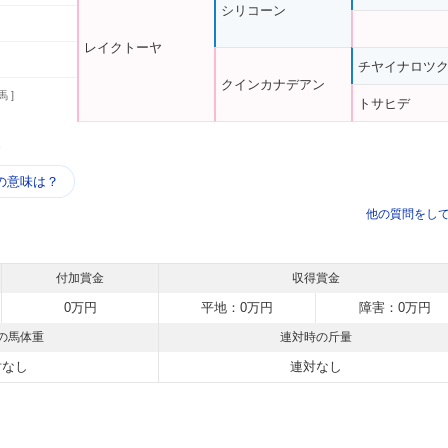
シリコーン
レイクトーヤ
チヤイナロツ
クインカナデアン
馬 ]
トサヒデ
う
の意味は？
他の質問をし
付加賞金
収得賞金
0万円
平地：0万円
障害：0万円
の馬体重
連対時の斤量
対なし
連対なし