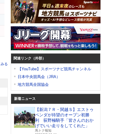
ク
関連リンク（外部）
てみる
【YouTube】スポーツナビ競馬チャンネル
日本中央競馬会（JRA）
地方競馬全国協会
新着ニュース
【新潟７Ｒ・関越Ｓ】エストゥ
ペンダが待望のオープン初勝
利 荻野極騎手「皆さんのおか
げでいい走りをしてくれた」
馬トク報知