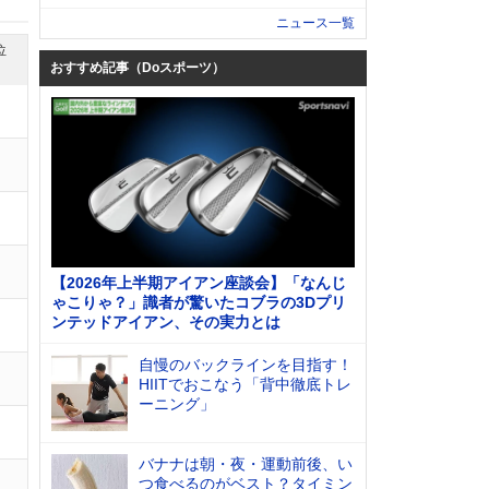
ニュース一覧
位
おすすめ記事（Doスポーツ）
【2026年上半期アイアン座談会】「なんじ
ゃこりゃ？」識者が驚いたコブラの3Dプリ
ンテッドアイアン、その実力とは
自慢のバックラインを目指す！
HIITでおこなう「背中徹底トレ
ーニング」
バナナは朝・夜・運動前後、い
つ食べるのがベスト？タイミン