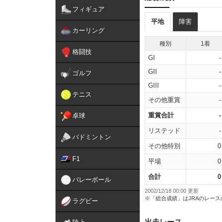
フィギュア
平地
障害
カーリング
種別
1着
格闘技
GI
-
GII
-
ゴルフ
GIII
-
テニス
その他重賞
-
重賞合計
-
卓球
リステッド
-
バドミントン
その他特別
0
F1
平場
0
合計
0
バレーボール
2002/12/18 00:00 更新
※「総合成績」はJRAのレー
ラグビー
出走レース