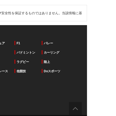
び安全性を保証するものではありません。当該情報に基
ュア
F1
バレー
バドミントン
カーリング
ラグビー
陸上
レース
他競技
Doスポーツ