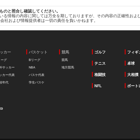
ものと照合し確認してください。
いる情報の内容に関しては万全を期しておりますが、その内容の正確性およ
式会社および情報提供者は一切の責任を負いかねます。
ッカー
バスケット
競馬
ゴルフ
フィギ
リーグ
Bリーグ
競馬
テニス
卓球
外サッカー
NBA
地方競馬
格闘技
大相撲
ッカー代表
バスケ代表
校年代
学生バスケ
NFL
ボート
to