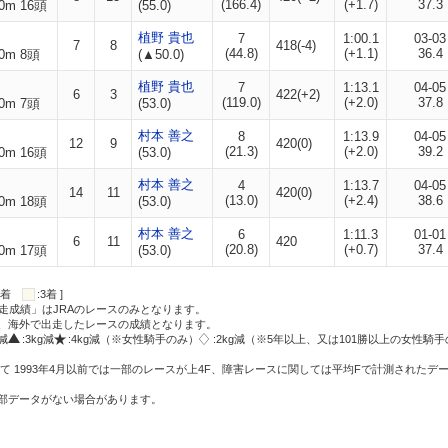
(166.4)
(+1.7)
37.3
0m 16頭
(55.0)
植野 貴也
7
1:00.1
03-03
7
8
418(-4)
(44.8)
(+1.1)
36.4
0m 8頭
(▲50.0)
植野 貴也
7
1:13.1
04-05
6
3
422(+2)
(119.0)
(+2.0)
37.8
0m 7頭
(53.0)
村本 善之
8
1:13.9
04-05
12
9
420(0)
(21.3)
(+2.0)
39.2
0m 16頭
(53.0)
村本 善之
4
1:13.7
04-05
14
11
420(0)
(13.0)
(+2.4)
38.6
0m 18頭
(53.0)
村本 善之
6
1:11.3
01-01
6
11
420
(20.8)
(+0.7)
37.4
0m 17頭
(53.0)
:2着
:3着 ]
走成績」はJRAのレースのみとなります。
方、海外で出走したレースの成績となります。
g減
:3kg減
:4kg減（※女性騎手のみ）
:2kg減（※5年以上、又は101勝以上の女性騎手
て 1993年4月以前では一部のレースが上4F、障害レースに関しては平均Fで計測されたデ
一部データがない場合があります。