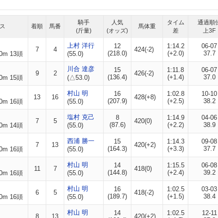
騎手
人気
タイム
通過順
ス
着順
馬番
馬体重
(斤量)
(オッズ)
差
上3F
上村 洋行
12
1:14.2
06-07
7
4
424(-2)
(218.0)
(+2.0)
37.7
0m 13頭
(55.0)
川合 達彦
15
1:11.8
06-07
9
2
426(-2)
(136.4)
(+1.4)
37.0
0m 15頭
(△53.0)
村山 明
16
1:02.8
10-10
13
16
428(+8)
(207.9)
(+2.5)
38.2
0m 16頭
(55.0)
塩村 克己
8
1:14.9
04-06
7
5
420(0)
(87.6)
(+2.2)
38.9
0m 14頭
(55.0)
西浦 勝一
15
1:14.3
09-08
7
13
420(+2)
(164.3)
(+3.3)
37.7
0m 16頭
(55.0)
村山 明
14
1:15.5
06-08
11
7
418(0)
(144.8)
(+2.4)
39.2
0m 16頭
(55.0)
村山 明
16
1:02.5
03-03
6
5
418(-2)
(189.7)
(+1.5)
38.4
0m 16頭
(55.0)
村山 明
14
1:02.5
12-11
8
13
420(+2)