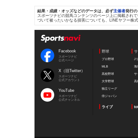
結果・成績・オッズなどのデータは、必ず
主催者
発行の
スポーツナビの競馬コンテンツのページ上に掲載されて
づいて被ったいかなる損害についても、LINEヤフー株
Facebook
野球
サ
スポーツナビ
プロ野球
J
公式ページ
MLB
海
X（旧Twitter）
高校野球
サ
スポーツナビ
公式アカウント
大学野球
高
独立リーグ
YouTube
スポーツナビ
侍ジャパン
公式チャンネル
ライブ
to