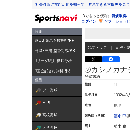
社会課題に挑む活動を知って、共感できる支援先を見つ
IDでもっと便利に
新規取得
ログイン
ヤフーショッピ
特集
燕OB 競馬予想挑む/PR
競馬トップ
日程・
髙津×三浦 監督対談/PR
Jリーグ戦力 徹底分析
カシノカナ
J国立試合に無料招待
登録抹消
種目
性齢
牡
プロ野球
生年月日
1992年3
MLB
毛色
鹿毛
高校野球
調教師（所属）
福永 甲
(
馬主
柏木 務
大学野球