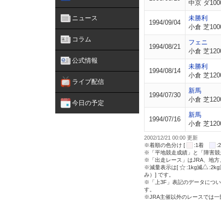
中京 ダ100
ニュース
未勝利
1994/09/04
小倉 芝100
コラム
フェニ
1994/08/21
小倉 芝120
公式情報
未勝利
1994/08/14
小倉 芝120
ライブ配信
新馬
1994/07/30
小倉 芝120
今日の予定
新馬
1994/07/16
小倉 芝120
2002/12/21 00:00 更新
※着順の色分け [
:1着
※「平地競走成績」と「障害競
※「出走レース」はJRA、地
※減量表示は[
:1kg減
:2k
み）] です。
※「上3F」表記のデータについ
す。
※JRA主催以外のレースでは