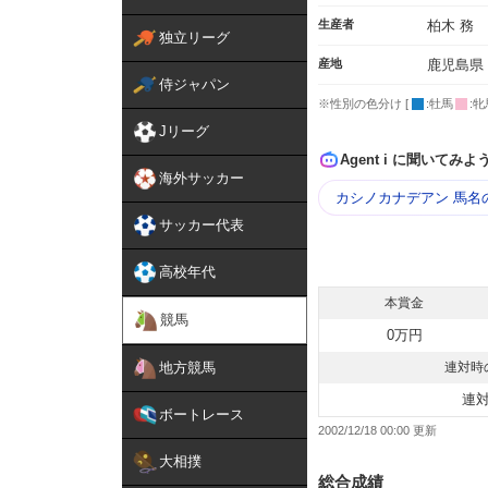
生産者
柏木 務
独立リーグ
産地
鹿児島県
侍ジャパン
※性別の色分け [
:牡馬
:牝
Jリーグ
Agent i に聞いてみよ
海外サッカー
カシノカナデアン 馬名
サッカー代表
高校年代
本賞金
競馬
0万円
地方競馬
連対時
連
ボートレース
2002/12/18 00:00
大相撲
総合成績