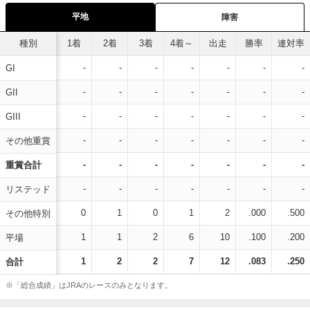
平地
障害
種別
1着
2着
3着
4着～
出走
勝率
連対率
-
-
-
-
-
-
-
GI
-
-
-
-
-
-
-
GII
-
-
-
-
-
-
-
GIII
-
-
-
-
-
-
-
その他重賞
-
-
-
-
-
-
-
重賞合計
-
-
-
-
-
-
-
リステッド
0
1
0
1
2
.000
.500
その他特別
1
1
2
6
10
.100
.200
平場
1
2
2
7
12
.083
.250
合計
※「総合成績」はJRAのレースのみとなります。