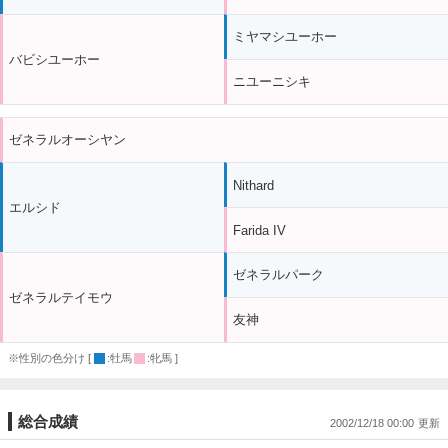
ミヤマシユーホー
バビシユーホー
ニユーニシキ
ゼネラルオーシヤン
Nithard
エルシド
Farida IV
ゼネラルパーク
ゼネラルテイモウ
友神
※性別の色分け [
:牡馬
:牝馬 ]
総合成績
2002/12/18 00:00