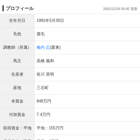
プロフィール
2002/12/18 00:00
生年月日
1991年5月30日
毛色
鹿毛
調教師（所属）
梅内 忍
(栗東)
馬主
高橋 義和
生産者
前川 英明
産地
三石町
本賞金
848万円
付加賞金
7.4万円
収得賞金：平地
平地：155万円