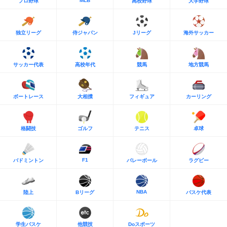
MLB
プロ野球
高校野球
大学野球
独立リーグ
侍ジャパン
Jリーグ
海外サッカー
サッカー代表
高校年代
競馬
地方競馬
ボートレース
大相撲
フィギュア
カーリング
格闘技
ゴルフ
テニス
卓球
F1
バドミントン
バレーボール
ラグビー
NBA
陸上
Bリーグ
バスケ代表
学生バスケ
他競技
Doスポーツ