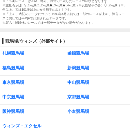
※「出走レース」はJRA、地方、海外で出走したレースの成績となります。
※減量表示は[
:1kg減
:2kg減
:3kg減
:4kg減（※女性騎手のみ）
:2kg減（※5
年以上、又は101勝以上の女性騎手のみ）] です。
※「上3F」表記のデータについて 1993年4月以前では一部のレースが上4F、障害レー
スに関しては平均Fで計測されたデータです。
※JRA主催以外のレースでは一部データがない場合があります。
競馬場/ウィンズ（外部サイト）
札幌競馬場
函館競馬場
福島競馬場
新潟競馬場
東京競馬場
中山競馬場
中京競馬場
京都競馬場
阪神競馬場
小倉競馬場
ウィンズ・エクセル