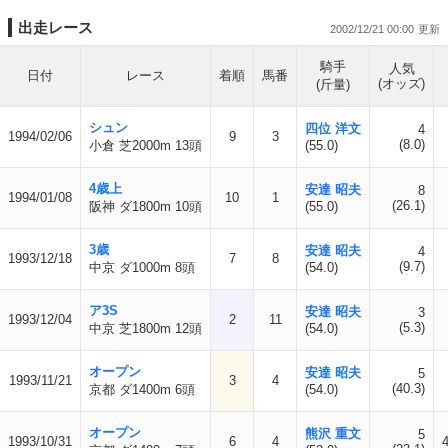
出走レース
2002/12/21 00:00
騎手
人気
日付
レース
着順
馬番
(オッズ)
(斤量)
シュン
四位 洋文
4
1994/02/06
9
3
(8.0)
小倉 芝2000m 13頭
(55.0)
4歳上
安達 昭夫
8
1994/01/08
10
1
(26.1)
阪神 ダ1800m 10頭
(55.0)
3歳
安達 昭夫
4
1993/12/18
7
8
(9.7)
中京 ダ1000m 8頭
(54.0)
ア3S
安達 昭夫
3
1993/12/04
2
11
(5.3)
中京 芝1800m 12頭
(54.0)
オープン
安達 昭夫
5
1993/11/21
3
4
(40.3)
京都 ダ1400m 6頭
(54.0)
オープン
熊沢 重文
5
1993/10/31
6
4