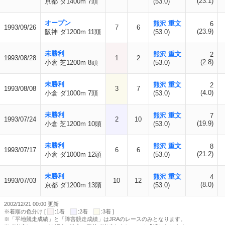
(23.1)
京都 ダ1400m 7頭
(53.0)
オープン
熊沢 重文
6
1993/09/26
7
6
(23.9)
阪神 ダ1200m 11頭
(53.0)
未勝利
熊沢 重文
2
1993/08/28
1
2
(2.8)
小倉 芝1200m 8頭
(53.0)
未勝利
熊沢 重文
2
1993/08/08
3
7
(4.0)
小倉 ダ1000m 7頭
(53.0)
未勝利
熊沢 重文
7
1993/07/24
2
10
(19.9)
小倉 芝1200m 10頭
(53.0)
未勝利
熊沢 重文
8
1993/07/17
6
6
(21.2)
小倉 ダ1000m 12頭
(53.0)
未勝利
熊沢 重文
4
1993/07/03
10
12
(8.0)
京都 ダ1200m 13頭
(53.0)
2002/12/21 00:00 更新
※着順の色分け [
:1着
:2着
:3着 ]
※「平地競走成績」と「障害競走成績」はJRAのレースのみとなります。