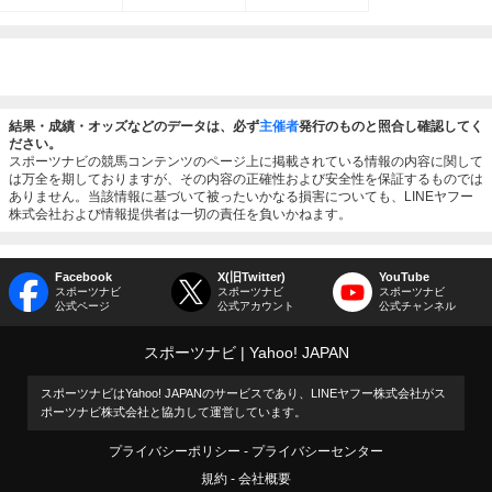
結果・成績・オッズなどのデータは、必ず
主催者
発行のものと照合し確認してく
ださい。
スポーツナビの競馬コンテンツのページ上に掲載されている情報の内容に関して
は万全を期しておりますが、その内容の正確性および安全性を保証するものでは
ありません。当該情報に基づいて被ったいかなる損害についても、LINEヤフー
株式会社および情報提供者は一切の責任を負いかねます。
Facebook
X(旧Twitter)
YouTube
スポーツナビ
スポーツナビ
スポーツナビ
公式ページ
公式アカウント
公式チャンネル
スポーツナビ
Yahoo! JAPAN
スポーツナビはYahoo! JAPANのサービスであり、LINEヤフー株式会社がス
ポーツナビ株式会社と協力して運営しています。
プライバシーポリシー
プライバシーセンター
規約
会社概要