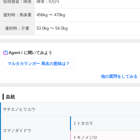
収得賞金：障害
障害：0万円
連対時：馬体重
456kg 〜 470kg
連対時：斤量
53.0kg 〜 54.0kg
Agent i に聞いてみよう
マルタカランガー 馬名の意味は？
他の質問をしてみる
血統
サチエノヒリユウ
ミトタカラ
スマノダイドウ
トキノメジロ