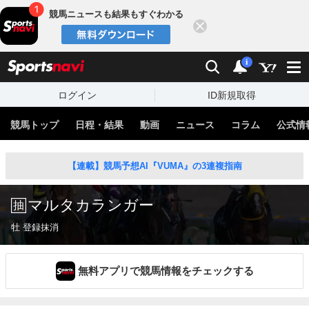
競馬ニュースも結果もすぐわかる
閉じる
スポーツナビ
検索
通知
i
ログイン
ID新規取得
競馬トップ
日程・結果
動画
ニュース
コラム
公式情
【連載】競馬予想AI『VUMA』の3連複指南
マルタカランガー
牡 登録抹消
無料アプリで競馬情報をチェックする