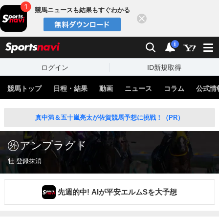
競馬ニュースも結果もすぐわかる
閉じる
スポーツナビ
検索
通知
i
ログイン
ID新規取得
競馬トップ
日程・結果
動画
ニュース
コラム
公式情
真中満＆五十嵐亮太が佐賀競馬予想に挑戦！（PR）
アンプラグド
牡 登録抹消
先週的中! AIが平安エルムSを大予想