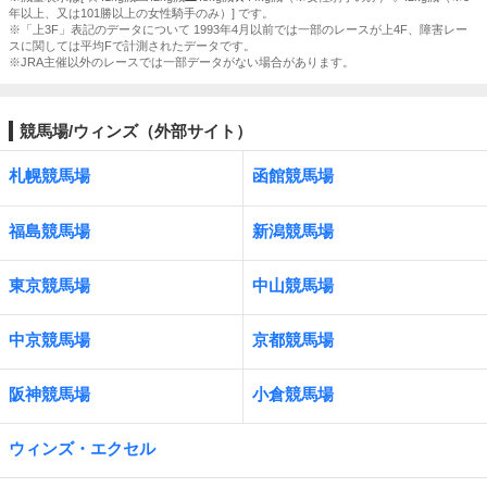
年以上、又は101勝以上の女性騎手のみ）] です。
※「上3F」表記のデータについて 1993年4月以前では一部のレースが上4F、障害レー
スに関しては平均Fで計測されたデータです。
※JRA主催以外のレースでは一部データがない場合があります。
競馬場/ウィンズ（外部サイト）
札幌競馬場
函館競馬場
福島競馬場
新潟競馬場
東京競馬場
中山競馬場
中京競馬場
京都競馬場
阪神競馬場
小倉競馬場
ウィンズ・エクセル