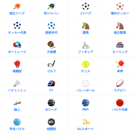
独立リーグ
侍ジャパン
Jリーグ
海外サッカー
サッカー代表
高校年代
競馬
地方競馬
ボートレース
大相撲
フィギュア
カーリング
格闘技
ゴルフ
テニス
卓球
F1
バドミントン
バレーボール
ラグビー
NBA
陸上
Bリーグ
バスケ代表
学生バスケ
他競技
Doスポーツ