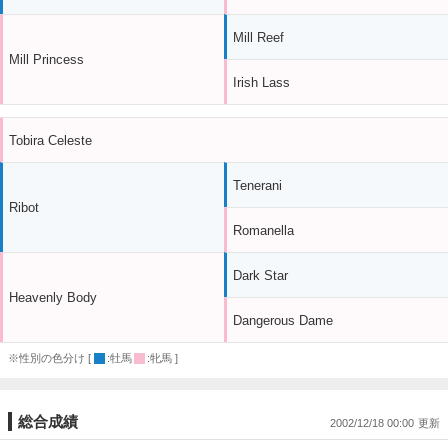
Mill Reef
Mill Princess
Irish Lass
Tobira Celeste
Tenerani
Ribot
Romanella
Dark Star
Heavenly Body
Dangerous Dame
※性別の色分け [
:牡馬
:牝馬 ]
総合成績
2002/12/18 00:00