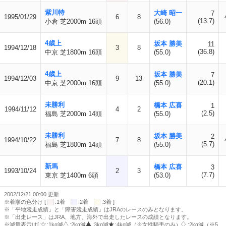
紫川特
大崎 昭一
7
1995/01/29
6
8
(13.7)
小倉 芝2000m 16頭
(56.0)
4歳上
坂本 勝美
11
1994/12/18
3
8
(36.8)
中京 芝1800m 16頭
(55.0)
4歳上
坂本 勝美
7
1994/12/03
9
13
(20.1)
中京 芝2000m 16頭
(55.0)
未勝利
橋本 広喜
1
1994/11/12
4
2
(2.5)
福島 芝2000m 14頭
(55.0)
未勝利
坂本 勝美
2
1994/10/22
7
8
(5.7)
福島 芝1800m 14頭
(55.0)
新馬
橋本 広喜
3
1993/10/24
2
3
(7.7)
東京 芝1400m 6頭
(53.0)
2002/12/21 00:00 更新
※着順の色分け [
:1着
:2着
:3着 ]
※「平地競走成績」と「障害競走成績」はJRAのレースのみとなります。
※「出走レース」はJRA、地方、海外で出走したレースの成績となります。
※減量表示は[
:1kg減
:2kg減
:3kg減
:4kg減（※女性騎手のみ）
:2kg減（※5