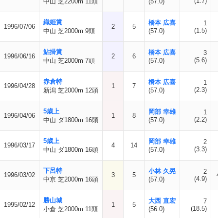
(1.7)
中山 芝2200m 11頭
(57.0)
織姫賞
橋本 広喜
1
1996/07/06
2
5
(1.5)
中山 芝2000m 9頭
(57.0)
鮎掛賞
橋本 広喜
3
1996/06/16
2
6
(5.6)
中山 芝2000m 7頭
(57.0)
赤倉特
橋本 広喜
1
1996/04/28
1
7
(2.3)
新潟 芝2000m 12頭
(57.0)
5歳上
岡部 幸雄
1
1996/04/06
1
8
(2.2)
中山 ダ1800m 16頭
(57.0)
5歳上
岡部 幸雄
2
1996/03/17
4
14
(3.3)
中山 ダ1800m 16頭
(57.0)
下呂特
小林 久晃
2
1996/03/02
3
5
(4.9)
中京 芝2000m 16頭
(57.0)
勝山城
大西 直宏
7
1995/02/12
1
5
(18.5)
小倉 芝2000m 11頭
(56.0)