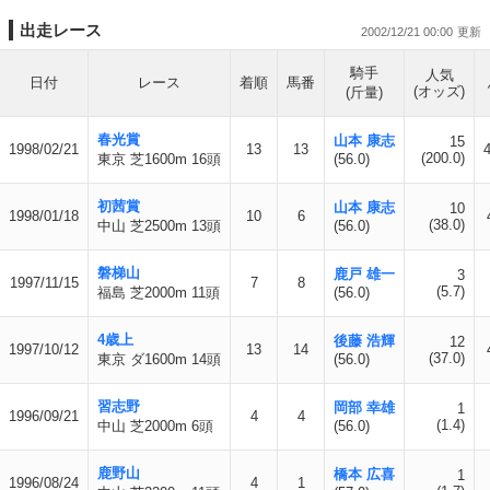
出走レース
2002/12/21 00:00
騎手
人気
日付
レース
着順
馬番
(オッズ)
(斤量)
春光賞
山本 康志
15
1998/02/21
13
13
4
(200.0)
東京 芝1600m 16頭
(56.0)
初茜賞
山本 康志
10
1998/01/18
10
6
(38.0)
中山 芝2500m 13頭
(56.0)
磐梯山
鹿戸 雄一
3
1997/11/15
7
8
(5.7)
福島 芝2000m 11頭
(56.0)
4歳上
後藤 浩輝
12
1997/10/12
13
14
(37.0)
東京 ダ1600m 14頭
(56.0)
習志野
岡部 幸雄
1
1996/09/21
4
4
(1.4)
中山 芝2000m 6頭
(56.0)
鹿野山
橋本 広喜
1
1996/08/24
4
1