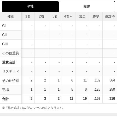
平地
障害
種別
1着
2着
3着
4着～
出走
勝率
連対率
-
-
-
-
-
-
-
GI
-
-
-
-
-
-
-
GII
-
-
-
-
-
-
-
GIII
-
-
-
-
-
-
-
その他重賞
-
-
-
-
-
-
-
重賞合計
-
-
-
-
-
-
-
リステッド
2
2
1
6
11
.182
.364
その他特別
1
1
1
5
8
.125
.250
平場
3
3
2
11
19
.158
.316
合計
※「総合成績」はJRAのレースのみとなります。