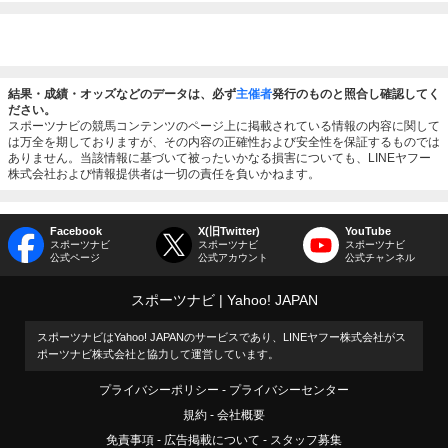
結果・成績・オッズなどのデータは、必ず
主催者
発行のものと照合し確認してく
ださい。
スポーツナビの競馬コンテンツのページ上に掲載されている情報の内容に関して
は万全を期しておりますが、その内容の正確性および安全性を保証するものでは
ありません。当該情報に基づいて被ったいかなる損害についても、LINEヤフー
株式会社および情報提供者は一切の責任を負いかねます。
Facebook
X(旧Twitter)
YouTube
スポーツナビ
スポーツナビ
スポーツナビ
公式ページ
公式アカウント
公式チャンネル
スポーツナビ
Yahoo! JAPAN
スポーツナビはYahoo! JAPANのサービスであり、LINEヤフー株式会社がス
ポーツナビ株式会社と協力して運営しています。
プライバシーポリシー
プライバシーセンター
規約
会社概要
免責事項
広告掲載について
スタッフ募集