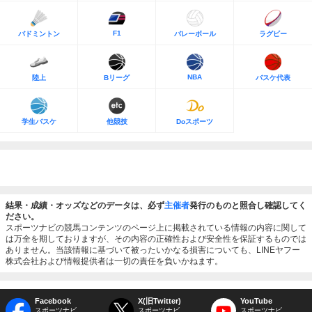
F1
バドミントン
バレーボール
ラグビー
NBA
陸上
Bリーグ
バスケ代表
学生バスケ
他競技
Doスポーツ
結果・成績・オッズなどのデータは、必ず
主催者
発行のものと照合し確認してく
ださい。
スポーツナビの競馬コンテンツのページ上に掲載されている情報の内容に関して
は万全を期しておりますが、その内容の正確性および安全性を保証するものでは
ありません。当該情報に基づいて被ったいかなる損害についても、LINEヤフー
株式会社および情報提供者は一切の責任を負いかねます。
Facebook
X(旧Twitter)
YouTube
スポーツナビ
スポーツナビ
スポーツナビ