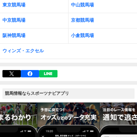
東京競馬場
中山競馬場
中京競馬場
京都競馬場
阪神競馬場
小倉競馬場
ウィンズ・エクセル
競馬情報ならスポーツナビアプリ