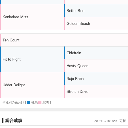
Better Bee
Kankakee Miss
Golden Beach
Ten Count
Chieftain
Fit to Fight
Hasty Queen
Raja Baba
Udder Delight
Stretch Drive
※性別の色分け [
:牡馬
:牝馬 ]
総合成績
2002/12/18 00:00