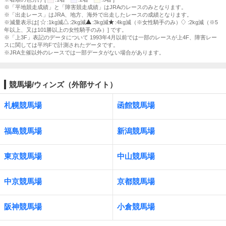
※「平地競走成績」と「障害競走成績」はJRAのレースのみとなります。
※「出走レース」はJRA、地方、海外で出走したレースの成績となります。
※減量表示は[
:1kg減
:2kg減
:3kg減
:4kg減（※女性騎手のみ）
:2kg減（※5
年以上、又は101勝以上の女性騎手のみ）] です。
※「上3F」表記のデータについて 1993年4月以前では一部のレースが上4F、障害レー
スに関しては平均Fで計測されたデータです。
※JRA主催以外のレースでは一部データがない場合があります。
競馬場/ウィンズ（外部サイト）
札幌競馬場
函館競馬場
福島競馬場
新潟競馬場
東京競馬場
中山競馬場
中京競馬場
京都競馬場
阪神競馬場
小倉競馬場