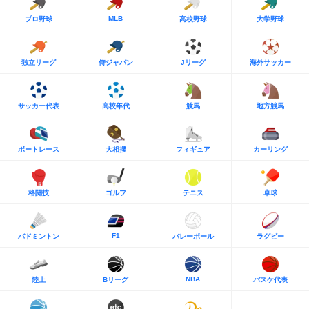
MLB
プロ野球
高校野球
大学野球
独立リーグ
侍ジャパン
Jリーグ
海外サッカー
サッカー代表
高校年代
競馬
地方競馬
ボートレース
大相撲
フィギュア
カーリング
格闘技
ゴルフ
テニス
卓球
F1
バドミントン
バレーボール
ラグビー
NBA
陸上
Bリーグ
バスケ代表