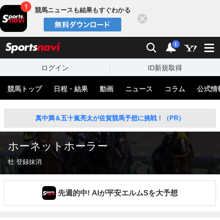
競馬ニュースも結果もすぐわかる
閉じる
スポーツナビ
検索
通知
i
ログイン
ID新規取得
競馬トップ
日程・結果
動画
ニュース
コラム
公式情
真中満＆五十嵐亮太が佐賀競馬予想に挑戦！（PR）
ホーネットホーラー
牡 登録抹消
先週的中! AIが平安エルムSを大予想