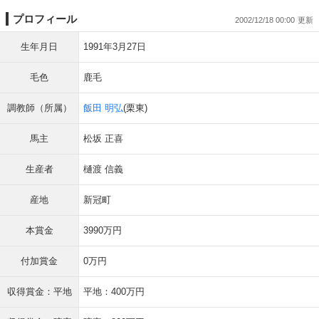
プロフィール
2002/12/18 00:00
生年月日
1991年3月27日
毛色
鹿毛
調教師（所属）
飯田 明弘
(栗東)
馬主
松坂 正喜
生産者
樋渡 信義
産地
新冠町
本賞金
3990万円
付加賞金
0万円
収得賞金：平地
平地：400万円