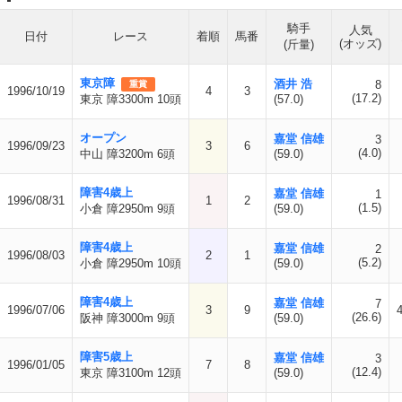
騎手
人気
日付
レース
着順
馬番
(オッズ)
(斤量)
東京障
酒井 浩
8
重賞
1996/10/19
4
3
(17.2)
東京 障3300m 10頭
(57.0)
オープン
嘉堂 信雄
3
1996/09/23
3
6
(4.0)
中山 障3200m 6頭
(59.0)
障害4歳上
嘉堂 信雄
1
1996/08/31
1
2
(1.5)
小倉 障2950m 9頭
(59.0)
障害4歳上
嘉堂 信雄
2
1996/08/03
2
1
(5.2)
小倉 障2950m 10頭
(59.0)
障害4歳上
嘉堂 信雄
7
1996/07/06
3
9
(26.6)
阪神 障3000m 9頭
(59.0)
障害5歳上
嘉堂 信雄
3
1996/01/05
7
8
(12.4)
東京 障3100m 12頭
(59.0)