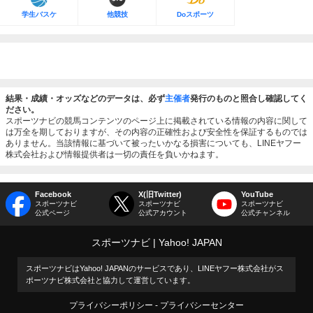
学生バスケ
他競技
Doスポーツ
結果・成績・オッズなどのデータは、必ず
主催者
発行のものと照合し確認してく
ださい。
スポーツナビの競馬コンテンツのページ上に掲載されている情報の内容に関して
は万全を期しておりますが、その内容の正確性および安全性を保証するものでは
ありません。当該情報に基づいて被ったいかなる損害についても、LINEヤフー
株式会社および情報提供者は一切の責任を負いかねます。
Facebook
X(旧Twitter)
YouTube
スポーツナビ
スポーツナビ
スポーツナビ
公式ページ
公式アカウント
公式チャンネル
スポーツナビ
Yahoo! JAPAN
スポーツナビはYahoo! JAPANのサービスであり、LINEヤフー株式会社がス
ポーツナビ株式会社と協力して運営しています。
プライバシーポリシー
プライバシーセンター