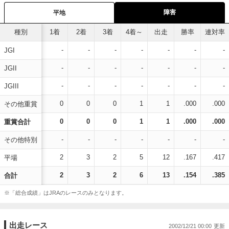
障害
平地
種別
1着
2着
3着
4着～
出走
勝率
連対率
-
-
-
-
-
-
-
JGI
-
-
-
-
-
-
-
JGII
-
-
-
-
-
-
-
JGIII
0
0
0
1
1
.000
.000
その他重賞
0
0
0
1
1
.000
.000
重賞合計
-
-
-
-
-
-
-
その他特別
2
3
2
5
12
.167
.417
平場
2
3
2
6
13
.154
.385
合計
※「総合成績」はJRAのレースのみとなります。
出走レース
2002/12/21 00:00