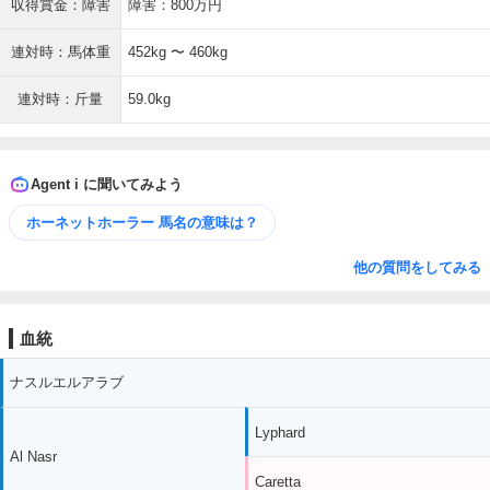
収得賞金：障害
障害：800万円
連対時：馬体重
452kg 〜 460kg
連対時：斤量
59.0kg
Agent i に聞いてみよう
ホーネットホーラー 馬名の意味は？
他の質問をしてみる
血統
ナスルエルアラブ
Lyphard
Al Nasr
Caretta