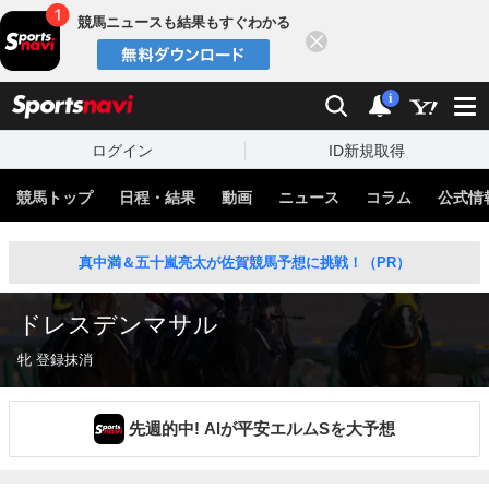
競馬ニュースも結果もすぐわかる
閉じる
スポーツナビ
検索
通知
i
ログイン
ID新規取得
競馬トップ
日程・結果
動画
ニュース
コラム
公式情
真中満＆五十嵐亮太が佐賀競馬予想に挑戦！（PR）
ドレスデンマサル
牝 登録抹消
先週的中! AIが平安エルムSを大予想