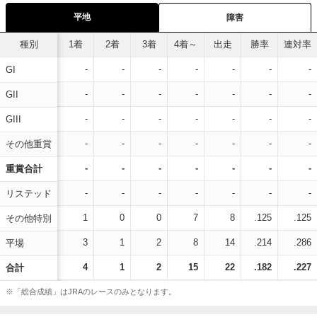
平地
障害
種別
1着
2着
3着
4着～
出走
勝率
連対率
-
-
-
-
-
-
-
GI
-
-
-
-
-
-
-
GII
-
-
-
-
-
-
-
GIII
-
-
-
-
-
-
-
その他重賞
-
-
-
-
-
-
-
重賞合計
-
-
-
-
-
-
-
リステッド
1
0
0
7
8
.125
.125
その他特別
3
1
2
8
14
.214
.286
平場
4
1
2
15
22
.182
.227
合計
※「総合成績」はJRAのレースのみとなります。