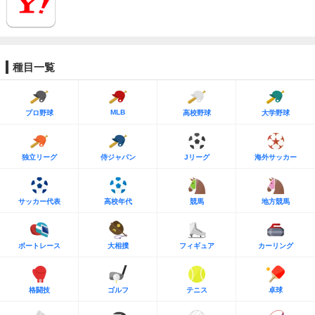
種目一覧
MLB
プロ野球
高校野球
大学野球
独立リーグ
侍ジャパン
Jリーグ
海外サッカー
サッカー代表
高校年代
競馬
地方競馬
ボートレース
大相撲
フィギュア
カーリング
格闘技
ゴルフ
テニス
卓球