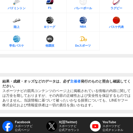
F1
バドミントン
バレーボール
ラグビー
NBA
陸上
Bリーグ
バスケ代表
学生バスケ
他競技
Doスポーツ
結果・成績・オッズなどのデータは、必ず
主催者
発行のものと照合し確認してく
ださい。
スポーツナビの競馬コンテンツのページ上に掲載されている情報の内容に関して
は万全を期しておりますが、その内容の正確性および安全性を保証するものでは
ありません。当該情報に基づいて被ったいかなる損害についても、LINEヤフー
株式会社および情報提供者は一切の責任を負いかねます。
Facebook
X(旧Twitter)
YouTube
スポーツナビ
スポーツナビ
スポーツナビ
公式ページ
公式アカウント
公式チャンネル