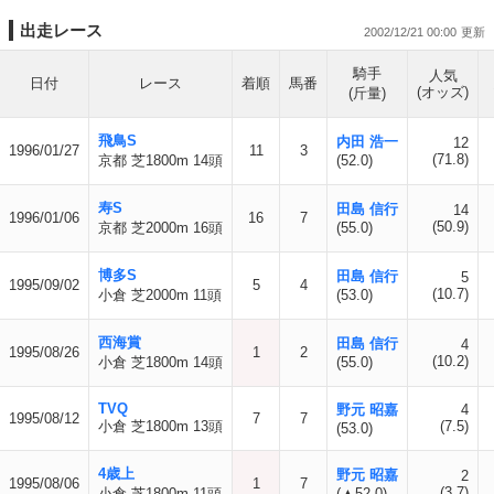
出走レース
2002/12/21 00:00
騎手
人気
日付
レース
着順
馬番
(オッズ)
(斤量)
飛鳥S
内田 浩一
12
1996/01/27
11
3
(71.8)
京都 芝1800m 14頭
(52.0)
寿S
田島 信行
14
1996/01/06
16
7
(50.9)
京都 芝2000m 16頭
(55.0)
博多S
田島 信行
5
1995/09/02
5
4
(10.7)
小倉 芝2000m 11頭
(53.0)
西海賞
田島 信行
4
1995/08/26
1
2
(10.2)
小倉 芝1800m 14頭
(55.0)
TVQ
野元 昭嘉
4
1995/08/12
7
7
小倉 芝1800m 13頭
(7.5)
(53.0)
4歳上
野元 昭嘉
2
1995/08/06
1
7
(3.7)
小倉 芝1800m 11頭
(▲52.0)