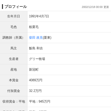
プロフィール
2002/12/18 00:00
生年月日
1991年4月7日
毛色
栃栗毛
調教師（所属）
柴田 政見
(栗東)
馬主
飯島 和吉
生産者
グリー牧場
産地
新冠町
本賞金
4089万円
付加賞金
32.2万円
収得賞金：平地
平地：945万円