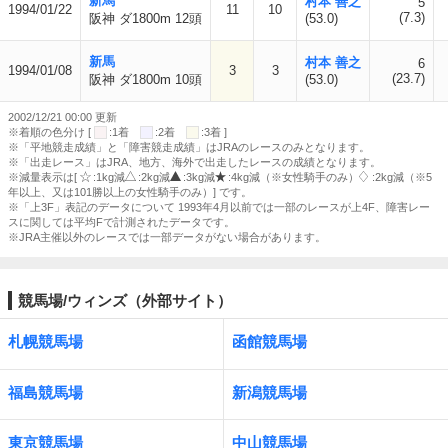
新馬
村本 善之
5
1994/01/22
11
10
(7.3)
阪神 ダ1800m 12頭
(53.0)
新馬
村本 善之
6
1994/01/08
3
3
(23.7)
阪神 ダ1800m 10頭
(53.0)
2002/12/21 00:00 更新
※着順の色分け [
:1着
:2着
:3着 ]
※「平地競走成績」と「障害競走成績」はJRAのレースのみとなります。
※「出走レース」はJRA、地方、海外で出走したレースの成績となります。
※減量表示は[
:1kg減
:2kg減
:3kg減
:4kg減（※女性騎手のみ）
:2kg減（※5
年以上、又は101勝以上の女性騎手のみ）] です。
※「上3F」表記のデータについて 1993年4月以前では一部のレースが上4F、障害レー
スに関しては平均Fで計測されたデータです。
※JRA主催以外のレースでは一部データがない場合があります。
競馬場/ウィンズ（外部サイト）
札幌競馬場
函館競馬場
福島競馬場
新潟競馬場
東京競馬場
中山競馬場