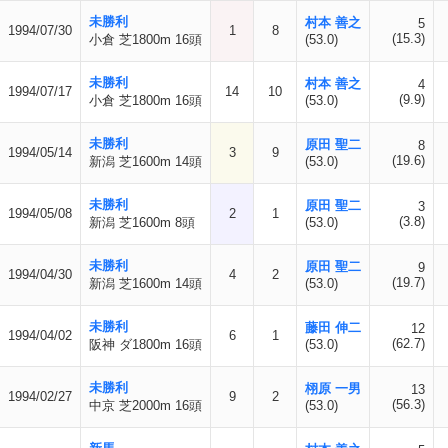
未勝利
村本 善之
5
1994/07/30
1
8
(15.3)
小倉 芝1800m 16頭
(53.0)
未勝利
村本 善之
4
1994/07/17
14
10
(9.9)
小倉 芝1800m 16頭
(53.0)
未勝利
原田 聖二
8
1994/05/14
3
9
(19.6)
新潟 芝1600m 14頭
(53.0)
未勝利
原田 聖二
3
1994/05/08
2
1
(3.8)
新潟 芝1600m 8頭
(53.0)
未勝利
原田 聖二
9
1994/04/30
4
2
(19.7)
新潟 芝1600m 14頭
(53.0)
未勝利
藤田 伸二
12
1994/04/02
6
1
(62.7)
阪神 ダ1800m 16頭
(53.0)
未勝利
栩原 一男
13
1994/02/27
9
2
(56.3)
中京 芝2000m 16頭
(53.0)