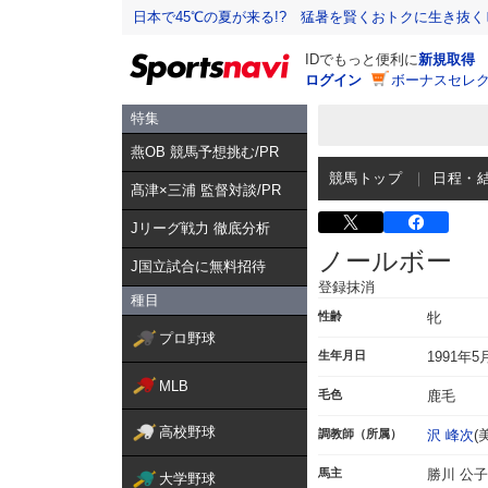
日本で45℃の夏が来る!? 猛暑を賢くおトクに生き抜く
IDでもっと便利に
新規取得
ログイン
ボーナスセレク
特集
燕OB 競馬予想挑む/PR
競馬トップ
日程・
髙津×三浦 監督対談/PR
Jリーグ戦力 徹底分析
ノールボー
J国立試合に無料招待
登録抹消
種目
性齢
牝
プロ野球
生年月日
1991年5
MLB
毛色
鹿毛
高校野球
調教師（所属）
沢 峰次
(
馬主
勝川 公子
大学野球