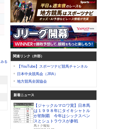
ア
関連リンク（外部）
てみる
【YouTube】スポーツナビ競馬チャンネル
日本中央競馬会（JRA）
地方競馬全国協会
新着ニュース
【ジャックルマロワ賞】日本馬
は１９９８年にタイキシャトル
が初制覇 今年はシックスペン
スとシュトラウスが参戦
馬トク報知