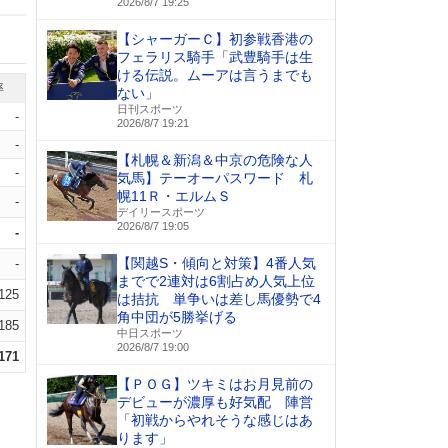
2026/8/7 19:25
【シャーガーＣ】初参戦香港の
フェラリス騎手「武豊騎手は生
ける伝説。ムーアは言うまでも
率
ない」
日刊スポーツ
-
2026/8/7 19:21
-
【札幌＆新潟＆中京の危険な人
-
気馬】テーオーパスワード 札
幌11Ｒ・エルムＳ
-
デイリースポーツ
2026/8/7 19:05
-
【関越S・傾向と対策】4番人気
-
までで2連対は6割占め人気上位
.125
は拮抗 単争いは差し馬優勢で4
角中団が5勝挙げる
.185
中日スポーツ
2026/8/7 19:00
.171
【ＰＯＧ】ツキミはお月見前の
デビューが濃厚も好気配 陣営
「初戦からやれそうな感じはあ
ります」