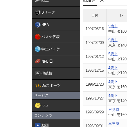
陸上
Bリーグ
日付
レー
NBA
5歳上
1997/03/16
中山 ダ180
バスケ代表
5歳上
1997/02/09
東京 ダ140
学生バスケ
5歳上
1997/01/12
中山 ダ120
NFL
4歳上
1996/12/15
中山 ダ120
他競技
4歳上
1996/11/23
Doスポーツ
東京 芝160
サービス
4歳上
1996/10/27
東京 芝140
toto
里見特
1996/09/29
中山 芝160
コンテンツ
三里塚
動画
1996/09/01