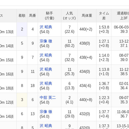
騎手
人気
タイム
通過順
ス
着順
馬番
馬体重
(斤量)
(オッズ)
差
上3F
沢 昭典
7
1:53.8
06-06-03
2
4
440(+2)
(22.6)
(+0.3)
39.3
0m 13頭
(54.0)
宗像 徹
11
1:27.1
13-12
5
9
438(0)
(60.2)
(+0.8)
37.1
0m 14頭
(54.0)
沢 昭典
7
1:14.0
08-07
9
7
438(+4)
(32.0)
(+2.3)
39.0
0m 15頭
(54.0)
沢 昭典
11
1:13.8
11-12
9
11
434(0)
(25.3)
(+1.0)
38.5
0m 16頭
(54.0)
沢 昭典
6
1:36.7
02-01
8
18
434(-6)
(13.3)
(+0.8)
36.4
0m 18頭
(54.0)
中舘 英二
2
1:22.3
09-07
3
6
440(+8)
(4.1)
(+0.4)
35.3
0m 12頭
(54.0)
宗像 徹
11
1:37.7
11-06-
6
13
432(0)
(29.0)
(+0.4)
36.7
0m 14頭
(54.0)
沢 昭典
9
1:37.3
13-15-
8
5
432(0)