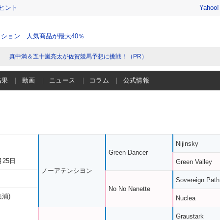
ヒント
Yahoo
ション 人気商品が最大40％
真中満＆五十嵐亮太が佐賀競馬予想に挑戦！（PR）
結果
動画
ニュース
コラム
公式情報
Nijinsky
Green Dancer
月25日
Green Valley
ノーアテンシヨン
Sovereign Path
No No Nanette
美浦)
Nuclea
Graustark