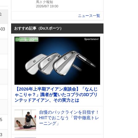
馬トク報知
2026/8/7 19:00
位
ニュース一覧
おすすめ記事（Doスポーツ）
-03
【2026年上半期アイアン座談会】「なんじ
ゃこりゃ？」識者が驚いたコブラの3Dプリ
ンテッドアイアン、その実力とは
自慢のバックラインを目指す！
HIITでおこなう「背中徹底トレ
05
ーニング」
13