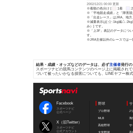
2002/12/21 00:00 更新
※着順の色分け [
:1着
※「平地競走成績」と「障害競
※「出走レース」はJRA、地
※減量表示は[
:1kg減
:2k
み）] です。
※「上3F」表記のデータについ
す。
※JRA主催以外のレースでは
結果・成績・オッズなどのデータは、必ず
主催者
発行の
スポーツナビの競馬コンテンツのページ上に掲載されて
づいて被ったいかなる損害についても、LINEヤフー株
Facebook
野球
サ
スポーツナビ
プロ野球
J
公式ページ
MLB
海
X（旧Twitter）
高校野球
サ
スポーツナビ
公式アカウント
大学野球
高