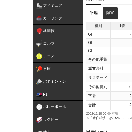
フィギュア
平地
障害
カーリング
種別
1着
格闘技
GI
-
GII
-
ゴルフ
GIII
-
テニス
その他重賞
-
重賞合計
-
卓球
リステッド
-
バドミントン
その他特別
0
F1
平場
2
合計
2
バレーボール
2002/12/18 00:00 更新
※「総合成績」はJRAのレー
ラグビー
出走レース