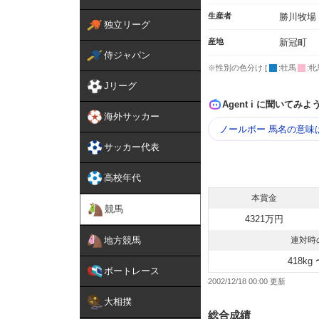
生産者
勝川牧場
独立リーグ
産地
新冠町
侍ジャパン
※性別の色分け [
:牡馬
:牝
Jリーグ
Agent i に聞いてみよ
海外サッカー
ノールボー 馬名の意味
サッカー代表
高校年代
本賞金
競馬
4321万円
地方競馬
連対時
418kg 
ボートレース
2002/12/18 00:00
大相撲
総合成績