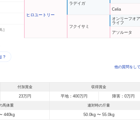
ラデイガ
Celia
ヒロユートリー
オンリーフオ
ライフ
フクイサミ
馬 ]
アソルータ
う
は？
他の質問をし
付加賞金
収得賞金
23万円
平地：400万円
障害：0万円
の馬体重
連対時の斤量
〜 440kg
50.0kg 〜 55.0kg