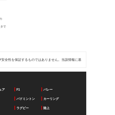
の
ータで
び安全性を保証するものではありません。当該情報に基
ュア
F1
バレー
バドミントン
カーリング
ラグビー
陸上