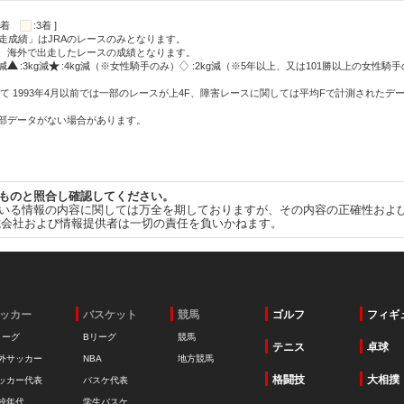
:2着
:3着 ]
走成績」はJRAのレースのみとなります。
方、海外で出走したレースの成績となります。
g減
:3kg減
:4kg減（※女性騎手のみ）
:2kg減（※5年以上、又は101勝以上の女性騎手
て 1993年4月以前では一部のレースが上4F、障害レースに関しては平均Fで計測されたデ
一部データがない場合があります。
ものと照合し確認してください。
いる情報の内容に関しては万全を期しておりますが、その内容の正確性およ
式会社および情報提供者は一切の責任を負いかねます。
ッカー
バスケット
競馬
ゴルフ
フィギ
リーグ
Bリーグ
競馬
テニス
卓球
外サッカー
NBA
地方競馬
格闘技
大相撲
ッカー代表
バスケ代表
校年代
学生バスケ