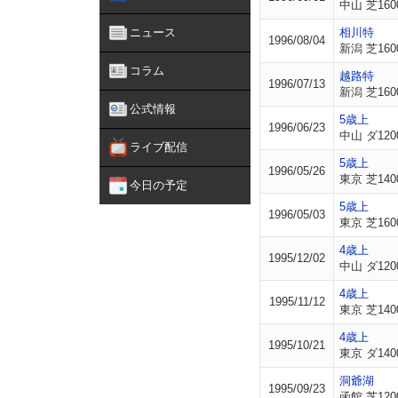
中山 芝160
ニュース
相川特
1996/08/04
新潟 芝160
コラム
越路特
1996/07/13
新潟 芝160
公式情報
5歳上
1996/06/23
中山 ダ120
ライブ配信
5歳上
1996/05/26
東京 芝140
今日の予定
5歳上
1996/05/03
東京 芝160
4歳上
1995/12/02
中山 ダ120
4歳上
1995/11/12
東京 芝140
4歳上
1995/10/21
東京 ダ140
洞爺湖
1995/09/23
函館 芝120