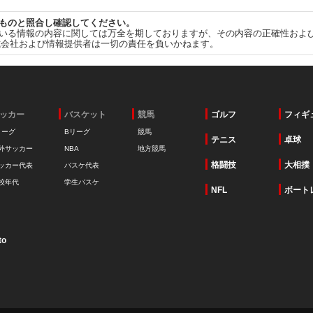
ものと照合し確認してください。
いる情報の内容に関しては万全を期しておりますが、その内容の正確性およ
式会社および情報提供者は一切の責任を負いかねます。
ッカー
バスケット
競馬
ゴルフ
フィギ
リーグ
Bリーグ
競馬
テニス
卓球
外サッカー
NBA
地方競馬
格闘技
大相撲
ッカー代表
バスケ代表
校年代
学生バスケ
NFL
ボート
to