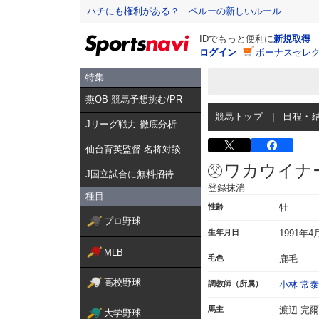
ハチにも権利がある？ ペルーの新しいルール
IDでもっと便利に
新規取得
ログイン
ボーナスセレク
特集
燕OB 競馬予想挑む/PR
競馬トップ
日程・
Jリーグ戦力 徹底分析
仙台育英監督 名将対談
ワカウイナ
J国立試合に無料招待
登録抹消
種目
性齢
牡
プロ野球
生年月日
1991年4
MLB
毛色
鹿毛
高校野球
調教師（所属）
小林 常泰
馬主
渡辺 完爾
大学野球