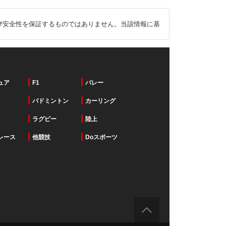
び安全性を保証するものではありません。当該情報に基
ュア
F1
バレー
バドミントン
カーリング
ラグビー
陸上
レース
他競技
Doスポーツ