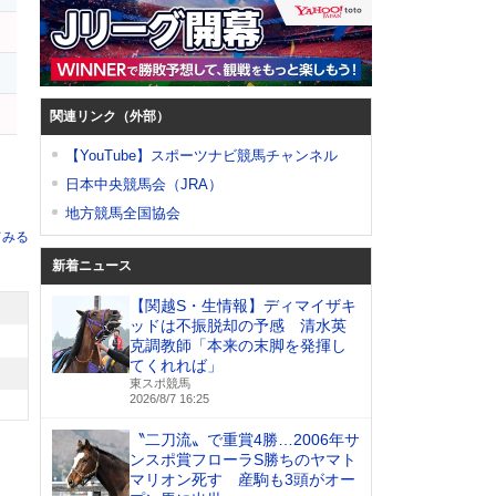
関連リンク（外部）
【YouTube】スポーツナビ競馬チャンネル
日本中央競馬会（JRA）
地方競馬全国協会
てみる
新着ニュース
【関越S・生情報】ディマイザキ
ッドは不振脱却の予感 清水英
克調教師「本来の末脚を発揮し
てくれれば」
東スポ競馬
2026/8/7 16:25
〝二刀流〟で重賞4勝…2006年サ
ンスポ賞フローラS勝ちのヤマト
マリオン死す 産駒も3頭がオー