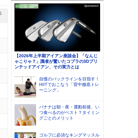
位
【2026年上半期アイアン座談会】「なんじ
ゃこりゃ？」識者が驚いたコブラの3Dプリ
ンテッドアイアン、その実力とは
自慢のバックラインを目指す！
HIITでおこなう「背中徹底トレ
ーニング」
バナナは朝・夜・運動前後、い
つ食べるのがベスト？タイミン
グごとのメリット
ゴルフに必須なキングマッスル