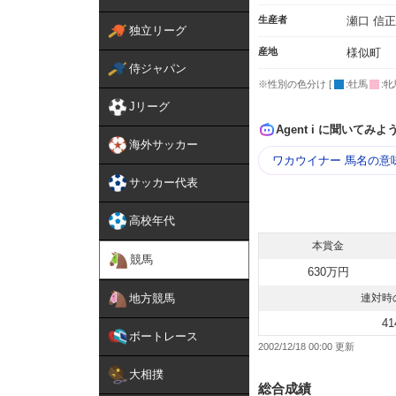
生産者
瀬口 信正
独立リーグ
産地
様似町
侍ジャパン
※性別の色分け [
:牡馬
:牝
Jリーグ
Agent i に聞いてみよ
海外サッカー
ワカウイナー 馬名の意
サッカー代表
高校年代
本賞金
競馬
630万円
地方競馬
連対時
41
ボートレース
2002/12/18 00:00
大相撲
総合成績