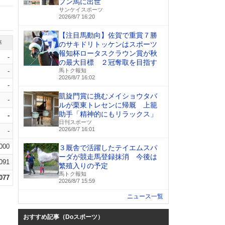
プン馬に出世
サンケイスポーツ
2026/8/7 16:20
【注目馬動向】佐賀で重賞７勝
率
のサキドリトッケンはスポーツ
報知杯ロータスクラウン賞が秋
-
の最大目標 ２冠奪取を目指す
-
馬トク報知
2026/8/7 16:02
-
凱旋門賞に挑むメイショウタバ
-
ルが栗東トレセンに帰厩 上籠
助手「精神的にもリラックス」
-
日刊スポーツ
2026/8/7 16:01
-
.000
３厩舎で活躍したテイエムスパ
ーダが競走馬登録抹消 今後は
.091
繁殖入りの予定
馬トク報知
.077
2026/8/7 15:59
ニュース一覧
おすすめ記事（Doスポーツ）