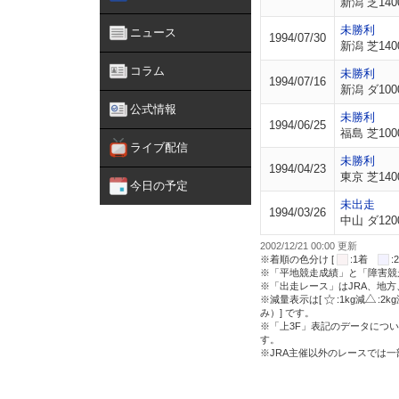
新潟 芝140
未勝利
ニュース
1994/07/30
新潟 芝140
コラム
未勝利
1994/07/16
新潟 ダ100
公式情報
未勝利
1994/06/25
福島 芝100
ライブ配信
未勝利
1994/04/23
東京 芝140
今日の予定
未出走
1994/03/26
中山 ダ120
2002/12/21 00:00 更新
※着順の色分け [
:1着
※「平地競走成績」と「障害競
※「出走レース」はJRA、地
※減量表示は[
:1kg減
:2k
み）] です。
※「上3F」表記のデータについ
す。
※JRA主催以外のレースでは