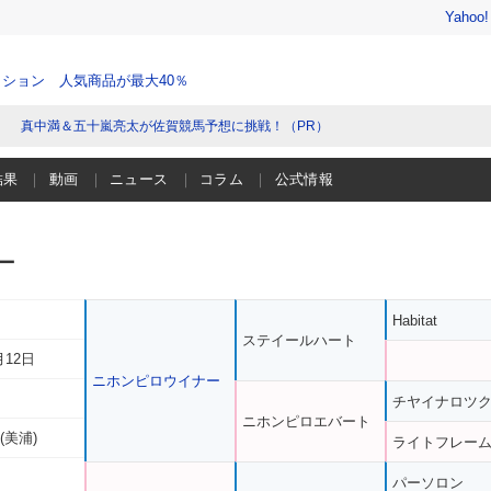
Yahoo
ション 人気商品が最大40％
真中満＆五十嵐亮太が佐賀競馬予想に挑戦！（PR）
結果
動画
ニュース
コラム
公式情報
ー
Habitat
ステイールハート
月12日
ニホンピロウイナー
チヤイナロツ
ニホンピロエバート
(美浦)
ライトフレー
パーソロン