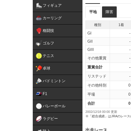
フィギュア
平地
障害
カーリング
種別
1着
格闘技
GI
-
GII
-
ゴルフ
GIII
-
テニス
その他重賞
-
重賞合計
-
卓球
リステッド
-
バドミントン
その他特別
0
F1
平場
0
合計
0
バレーボール
2002/12/18 00:00 更新
※「総合成績」はJRAのレー
ラグビー
出走レース