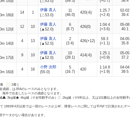
(89.3)
(+0.7)
36.4
0m 15頭
(△53.0)
伊藤 直人
11
1:25.7
02-02
14
1
420(-6)
(46.0)
(+2.4)
39.4
0m 18頭
(△53.0)
伊藤 直人
6
1:04.4
05-08
12
10
426(0)
(8.7)
(+3.6)
40.1
0m 12頭
(▲52.0)
伊藤 直人
2
59.3
04-05
4
13
426(+12)
(3.4)
(+1.1)
35.8
0m 14頭
(▲52.0)
伊藤 直人
10
1:25.1
05-05
9
10
414(-6)
(28.1)
(+0.9)
37.2
0m 17頭
(▲52.0)
小野 次郎
5
1:14.8
04-04
4
16
420
(16.7)
(+1.9)
39.5
0m 16頭
(55.0)
:2着
:3着 ]
走成績」はJRAのレースのみとなります。
方、海外で出走したレースの成績となります。
g減
:3kg減
:4kg減（※女性騎手のみ）
:2kg減（※5年以上、又は101勝以上の女性騎手
て 1993年4月以前では一部のレースが上4F、障害レースに関しては平均Fで計測されたデ
一部データがない場合があります。