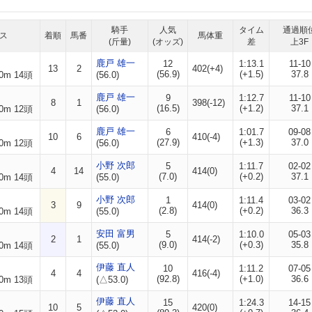
騎手
人気
タイム
通過順
ス
着順
馬番
馬体重
(斤量)
(オッズ)
差
上3F
鹿戸 雄一
12
1:13.1
11-10
13
2
402(+4)
(56.9)
(+1.5)
37.8
0m 14頭
(56.0)
鹿戸 雄一
9
1:12.7
11-10
8
1
398(-12)
(16.5)
(+1.2)
37.1
0m 12頭
(56.0)
鹿戸 雄一
6
1:01.7
09-08
10
6
410(-4)
(27.9)
(+1.3)
37.0
0m 12頭
(56.0)
小野 次郎
5
1:11.7
02-02
4
14
414(0)
(7.0)
(+0.2)
37.1
0m 14頭
(55.0)
小野 次郎
1
1:11.4
03-02
3
9
414(0)
(2.8)
(+0.2)
36.3
0m 14頭
(55.0)
安田 富男
5
1:10.0
05-03
2
1
414(-2)
(9.0)
(+0.3)
35.8
0m 14頭
(55.0)
伊藤 直人
10
1:11.2
07-05
4
4
416(-4)
(92.8)
(+1.0)
36.6
0m 13頭
(△53.0)
伊藤 直人
15
1:24.3
14-15
10
5
420(0)