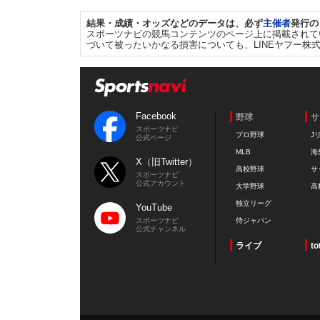
結果・成績・オッズなどのデータは、必ず
主催者
発行の
スポーツナビの競馬コンテンツのページ上に掲載されて
づいて被ったいかなる損害についても、LINEヤフー株
Facebook
野球
サ
スポーツナビ
プロ野球
J
公式ページ
MLB
海
X（旧Twitter）
高校野球
サ
スポーツナビ
公式アカウント
大学野球
高
独立リーグ
YouTube
スポーツナビ
侍ジャパン
公式チャンネル
ライブ
to