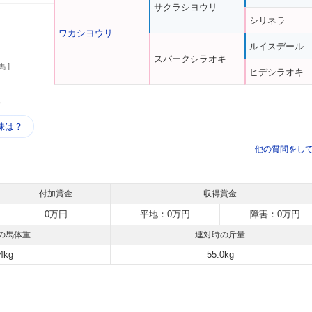
サクラシヨウリ
シリネラ
ワカシヨウリ
ルイスデール
スパークシラオキ
馬 ]
ヒデシラオキ
う
味は？
他の質問をし
付加賞金
収得賞金
0万円
平地：0万円
障害：0万円
の馬体重
連対時の斤量
4kg
55.0kg