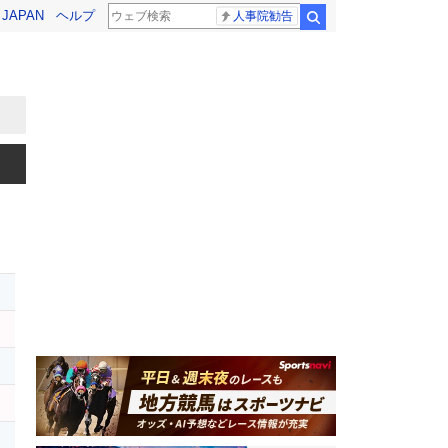
! JAPAN
ヘルプ
人事院勧告
検索
ク
ム