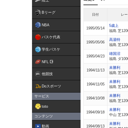
陸上
Bリーグ
日付
レー
NBA
5歳上
1995/05/14
福島 芝120
バスケ代表
高湯特
1995/05/06
福島 芝120
学生バスケ
雄国沼
1995/04/23
福島 ダ100
NFL
未勝利
1994/11/13
福島 芝120
他競技
未勝利
1994/11/05
Doスポーツ
福島 芝120
未勝利
サービス
1994/10/08
福島 芝120
toto
未勝利
1994/09/18
中山 芝120
コンテンツ
未勝利
動画
1994/08/13